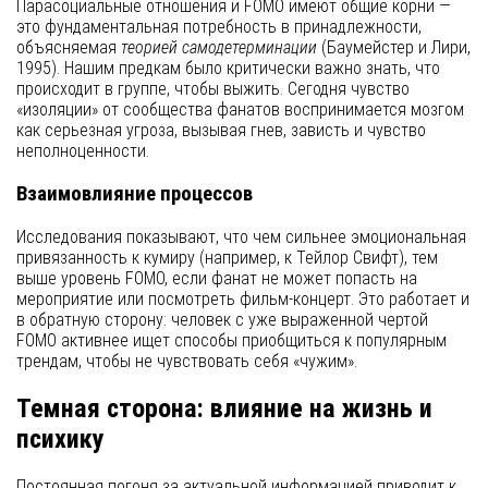
Парасоциальные отношения и FOMO имеют общие корни —
это фундаментальная потребность в принадлежности,
объясняемая
теорией самодетерминации
(Баумейстер и Лири,
1995). Нашим предкам было критически важно знать, что
происходит в группе, чтобы выжить. Сегодня чувство
«изоляции» от сообщества фанатов воспринимается мозгом
как серьезная угроза, вызывая гнев, зависть и чувство
неполноценности.
Взаимовлияние процессов
Исследования показывают, что чем сильнее эмоциональная
привязанность к кумиру (например, к Тейлор Свифт), тем
выше уровень FOMO, если фанат не может попасть на
мероприятие или посмотреть фильм-концерт. Это работает и
в обратную сторону: человек с уже выраженной чертой
FOMO активнее ищет способы приобщиться к популярным
трендам, чтобы не чувствовать себя «чужим».
Темная сторона: влияние на жизнь и
психику
Постоянная погоня за актуальной информацией приводит к