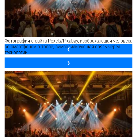
Фотография с сайта Pexels/Pixabay, изображающая человека
со смартфоном в толпе, символизирующая связь через
❮
технологии.
❯