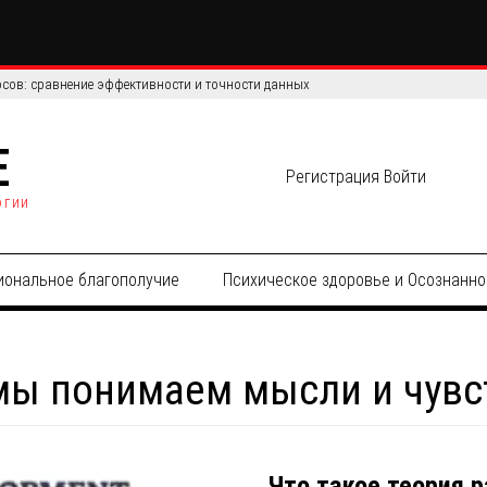
усственный интеллект проигрывает человеку в реальном мире
E
Регистрация
Войти
огии
иональное благополучие
Психическое здоровье и Осознанно
 мы понимаем мысли и чувс
Что такое теория р