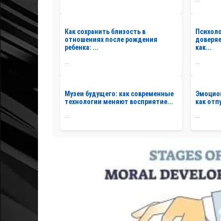
Как сохранить близость в
Психоло
отношениях после рождения
доверя
ребенка: ...
как...
...
...
Музеи будущего: как современные
Эмоцио
технологии меняют восприятие...
как отп
...
...