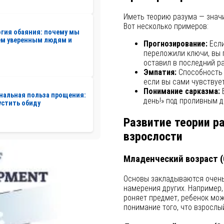
Иметь теорию разума — значи
Вот несколько примеров:
гия обаяния: почему мы
ем уверенным людям и
Прогнозирование:
Если
переложили ключи, вы п
оставил в последний ра
Эмпатия:
Способность п
если вы сами чувствует
Понимание сарказма:
В
нальная польза прощения:
день!» под проливным 
устить обиду
Развитие теории р
взрослости
Младенческий возраст (
Основы закладываются очень
намерения других. Например,
роняет предмет, ребенок мо
понимание того, что взросл