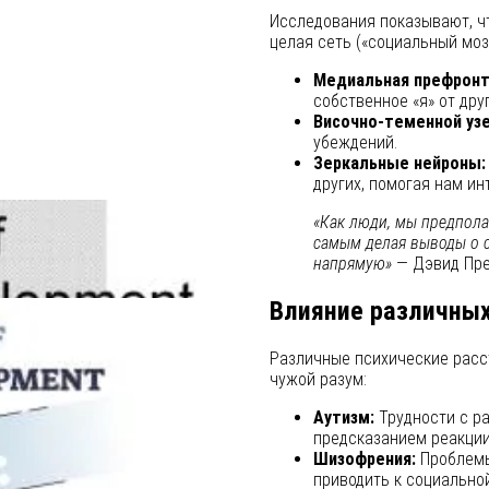
Исследования показывают, чт
целая сеть («социальный мозг
Медиальная префронта
собственное «я» от друг
Височно-теменной узе
убеждений.
Зеркальные нейроны:
других, помогая нам ин
«Как люди, мы предполаг
самым делая выводы о с
напрямую»
— Дэвид Прем
Влияние различных
Различные психические расс
чужой разум:
Аутизм:
Трудности с р
предсказанием реакции
Шизофрения:
Проблемы
приводить к социально