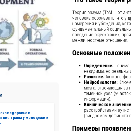
Теория разума (ToM — от анг
человека осознавать, что у 
намерения и убеждения, кото
фундаментальный социальны
поведение окружающих, проя
межличностные отношения.
Основные положен
Определение:
Понимани
невидимы, но реальны 
Развитие:
Активно форм
Нейробиология:
Ключе
мозга, отвечающая за 
теменной узел (участо
я
информации).
Клиническое значение
расстройствами аутист
ское здоровье и
(синдромом дефицита в
твия травм у молодежи в
.
Примеры проявлен