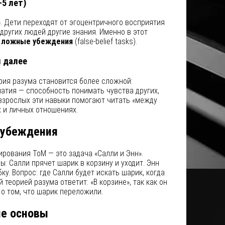
5 лет)
». Дети переходят от эгоцентричного восприятия
 других людей другие знания. Именно в этот
 ложные убеждения
(false-belief tasks).
 далее
рия разума становится более сложной:
атия — способность понимать чувства других,
 взрослых эти навыки помогают читать «между
х и личных отношениях.
 убеждения
рования ToM — это задача «Салли и Энн».
ы: Салли прячет шарик в корзину и уходит. Энн
у. Вопрос: где Салли будет искать шарик, когда
 теорией разума ответит: «В корзине», так как он
о том, что шарик переложили.
ие основы