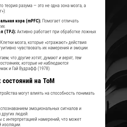
о теория разума — это не одна зона мозга, а
»):
льная кора (mPFC):
Помогает отличать
их.
л (TPJ):
Активно работает при обработке ложных
Клетки мозга, которые «отражают» действия
туитивно чувствовать их намерения и эмоции.
аем, что другие хотят, думают и верят, тем
остояниях, которые не наблюдаются
ак и Гай Вудрафф (1978).
 состояний на ToM
тройства могут влиять на способность понимать
аспознаванием эмоциональных сигналов и
 других людей.
 с интерпретацией намерений, что может
й изоляции.