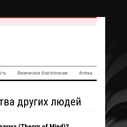
сть
Физическое благополучие
Аптека
тва других людей
азума (Theory of Mind)?