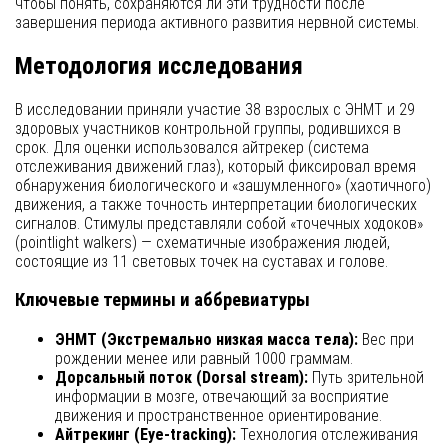
чтобы понять, сохраняются ли эти трудности после
завершения периода активного развития нервной системы.
Методология исследования
В исследовании приняли участие 38 взрослых с ЭНМТ и 29
здоровых участников контрольной группы, родившихся в
срок. Для оценки использовался айтрекер (система
отслеживания движений глаз), который фиксировал время
обнаружения биологического и «зашумленного» (хаотичного)
движения, а также точность интерпретации биологических
сигналов. Стимулы представляли собой «точечных ходоков»
(pointlight walkers) — схематичные изображения людей,
состоящие из 11 световых точек на суставах и голове.
Ключевые термины и аббревиатуры
ЭНМТ (Экстремально низкая масса тела):
Вес при
рождении менее или равный 1000 граммам.
Дорсальный поток (Dorsal stream):
Путь зрительной
информации в мозге, отвечающий за восприятие
движения и пространственное ориентирование.
Айтрекинг (Eye-tracking):
Технология отслеживания