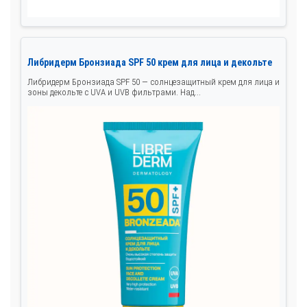
Либридерм Бронзиада SPF 50 крем для лица и декольте
Либридерм Бронзиада SPF 50 — солнцезащитный крем для лица и
зоны декольте с UVA и UVB фильтрами. Над...