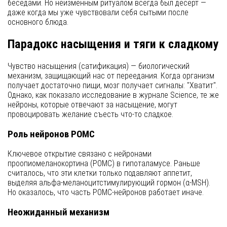
беседами. Но неизменным ритуалом всегда был десерт —
даже когда мы уже чувствовали себя сытыми после
основного блюда.
Парадокс насыщения и тяги к сладкому
Чувство насыщения (сатификация) — биологический
механизм, защищающий нас от переедания. Когда организм
получает достаточно пищи, мозг получает сигналы: "Хватит".
Однако, как показало исследование в журнале Science, те же
нейроны, которые отвечают за насыщение, могут
провоцировать желание съесть что-то сладкое.
Роль нейронов POMC
Ключевое открытие связано с нейронами
проопиомеланокортина (POMC) в гипоталамусе. Раньше
считалось, что эти клетки только подавляют аппетит,
выделяя альфа-меланоцитстимулирующий гормон (α-MSH).
Но оказалось, что часть POMC-нейронов работает иначе.
Неожиданный механизм