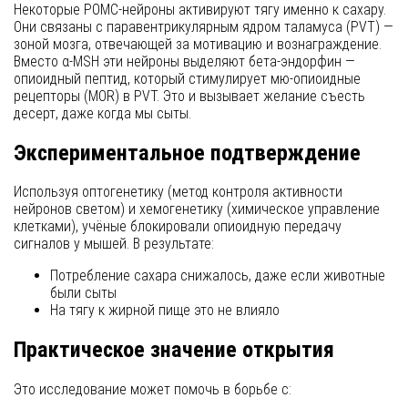
Некоторые POMC-нейроны активируют тягу именно к сахару.
Они связаны с паравентрикулярным ядром таламуса (PVT) —
зоной мозга, отвечающей за мотивацию и вознаграждение.
Вместо α-MSH эти нейроны выделяют бета-эндорфин —
опиоидный пептид, который стимулирует мю-опиоидные
рецепторы (MOR) в PVT. Это и вызывает желание съесть
десерт, даже когда мы сыты.
Экспериментальное подтверждение
Используя оптогенетику (метод контроля активности
нейронов светом) и хемогенетику (химическое управление
клетками), учёные блокировали опиоидную передачу
сигналов у мышей. В результате:
Потребление сахара снижалось, даже если животные
были сыты
На тягу к жирной пище это не влияло
Практическое значение открытия
Это исследование может помочь в борьбе с: