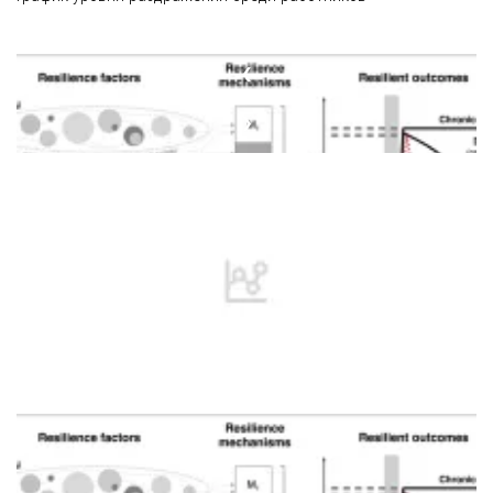
❮
❯
Сравнение показателей когнитивного и эмоционального
раздражения