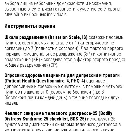
выбора лиц из небольших домохозяйств и искажения,
вызванные отсутствием готовности к участию со стороны
случайно выбранных individuals.
Инструменты оценки
Шкала раздражения (Irritation Scale, IS)
содержит восемь
пунктов, оцениваемых по шкале от 1 (категорически не
согласен) до 7 (полностью согласен). Два фактора первого
порядка - эмоциональное раздражение (ЭР) и когнитивное
раздражение (КР) - складываются в фактор второго порядка
«общее раздражение» (ОР).
Опросник здоровья пациента для депрессии и тревоги
(Patient Health Questionnaire-4, PHQ-4)
оценивает
депрессивные и тревожные симптомы с помощью четырех
пунктов по шкале от 0 (совсем не беспокоит) до 3
(беспокоит почти каждый день) в течение последних двух
недель.
Чеклист синдрома телесного дистресса-25 (Bodily
Distress Syndrome 25 checklist, BDS-25)
использует 25
пунктов для диагностики синдрома телесного дистресса в
четырех категориях: кардиопульмональные, желудочно-