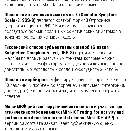
кишечные, musculoskeletal и общие симптомы.
Шкала соматических симптомов-8 (Somatic Symptom
Scale-8, SSS-8)
является краткой формой Опросника
здоровья пациента PHQ-15 и измеряет нарушение
вследствие восьми различных соматических симптомов в
течение последних четырех недель.
Гиссенский список субъективных жалоб (Giessen
Subjective Complaints List, GBB-8)
оценивает текущие
жалобы по восьми различным пунктам, которые можно
отнести к четырем факторам: желудочно-кишечные, опорно-
двигательные, усталость и сердечно-сосудистые жалобы.
Шкала коморбидности
фиксирует текущее нарушение из-за
13 различных проблем со здоровьем (например, гипертония,
диабет, рак) с использованием дихотомического формата
ответов.
Мини-МКФ рейтинг нарушений активности и участия при
психических заболеваниях (Mini-ICF rating for activity and
participation disorders in mental illness, Mini-ICF-APP)
в
версии самоотчета захватывает субъективную оценку
тринадцати мягких навыков.