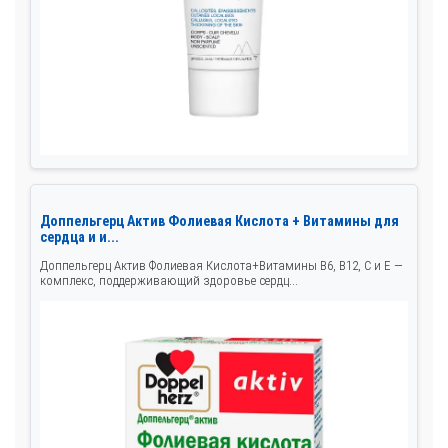
Доппельгерц Актив Фолиевая Кислота + Витамины для
сердца и и...
Доппельгерц Актив Фолиевая Кислота+Витамины В6, В12, С и Е —
комплекс, поддерживающий здоровье сердц...