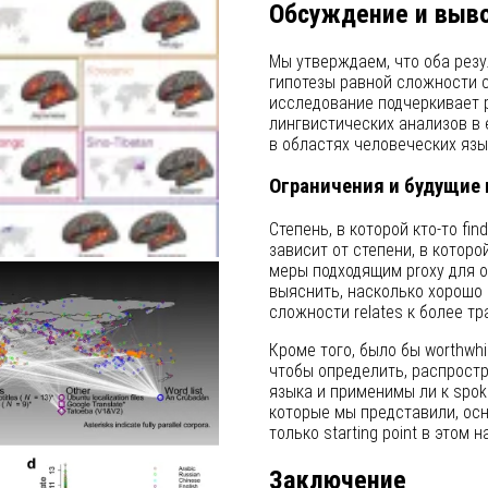
Обсуждение и выв
Мы утверждаем, что оба резу
гипотезы равной сложности с 
исследование подчеркивает p
лингвистических анализов в
в областях человеческих язык
Ограничения и будущие
Степень, в которой кто-то fin
зависит от степени, в которой
меры подходящим proxy для об
выяснить, насколько хорошо 
сложности relates к более т
Кроме того, было бы worthwhi
чтобы определить, распростр
языка и применимы ли к spok
которые мы представили, осн
только starting point в этом 
Заключение