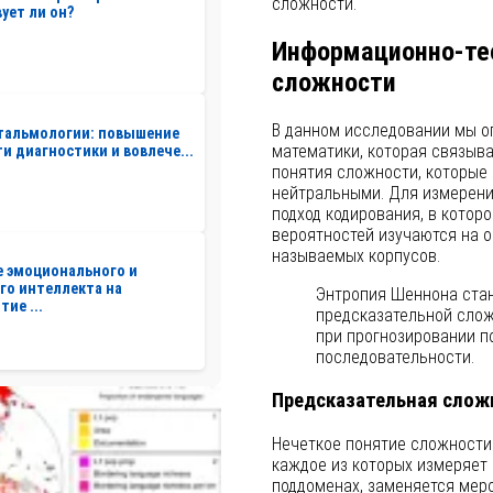
сложности.
ует ли он?
Информационно-тео
сложности
В данном исследовании мы о
фтальмологии: повышение
математики, которая связыв
и диагностики и вовлече...
понятия сложности, которые 
нейтральными. Для измерени
подход кодирования, в кото
вероятностей изучаются на о
называемых корпусов.
 эмоционального и
го интеллекта на
Энтропия Шеннона стан
тие ...
предсказательной слож
при прогнозировании 
последовательности.
Предсказательная слож
Нечеткое понятие сложности 
каждое из которых измеряет
поддоменах, заменяется мер