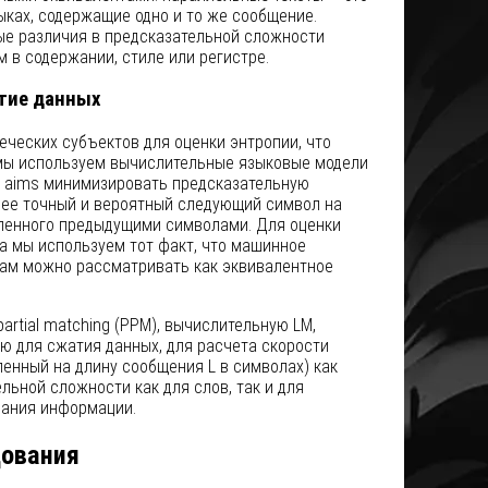
зыках, содержащие одно и то же сообщение.
ые различия в предсказательной сложности
ям в содержании, стиле или регистре.
тие данных
ческих субъектов для оценки энтропии, что
, мы используем вычислительные языковые модели
ей aims минимизировать предсказательную
лее точный и вероятный следующий символ на
вленного предыдущими символами. Для оценки
са мы используем тот факт, что машинное
ам можно рассматривать как эквивалентное
partial matching (PPM), вычислительную LM,
ю для сжатия данных, для расчета скорости
ленный на длину сообщения L в символах) как
льной сложности как для слов, так и для
вания информации.
дования