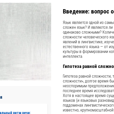
Введение: вопрос 
Язык является одной из самы
сложен язык? И являются ли
одинаково сложными? Количе
сложности человеческого яз
явлений в лингвистике, изуч
естественного языка — от из
культуры в формировании ко
интеллекта.
Гипотеза равной сложн
Гипотеза равной сложности, 
сложности», долгое время б
неоспоримым предположением
последнее время исследовател
Хотя в настоящее время суще
я
языков (и языковых разновид
поддоменах лингвистического
известно, крупномасштабной
альный ритм речи: