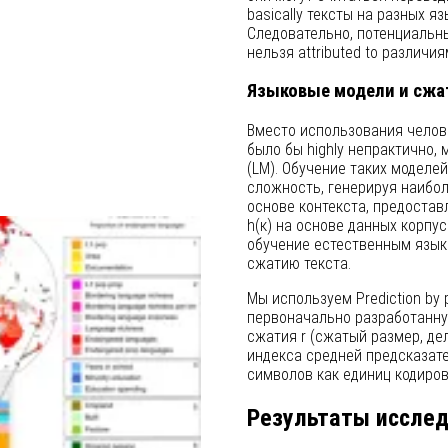
basically тексты на разных я
Следовательно, потенциальн
нельзя attributed to различи
Языковые модели и сжа
Вместо использования челове
было бы highly непрактично
(LM). Обучение таких модел
сложность, генерируя наибо
основе контекста, предоста
h(κ) на основе данных корпу
обучение естественным язык
сжатию текста.
Мы используем Prediction by 
первоначально разработанну
сжатия r (сжатый размер, де
индекса средней предсказате
символов как единиц кодиро
Результаты иссле