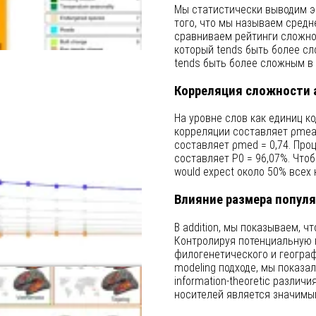
Мы статистически выводим э
того, что мы называем сред
сравниваем рейтинги сложнос
который tends быть более сл
tends быть более сложным в 
Корреляция сложности a
На уровне слов как единиц 
корреляции составляет ρmean
составляет ρmed = 0,74. Про
составляет Ρ0 = 96,07%. Чтоб
would expect около 50% всех
Влияние размера попул
В addition, мы показываем, ч
Контролируя потенциальную н
филогенетического и географ
modeling подходе, мы показал
information-theoretic различ
носителей является значимы