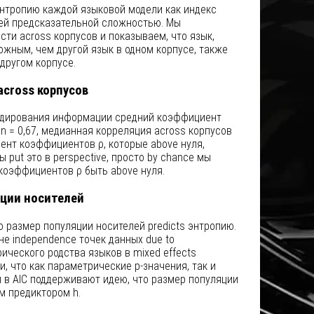
нтропию каждой языковой модели как индекс
ней предсказательной сложностью. Мы
ти across корпусов и показываем, что язык,
ожным, чем другой язык в одном корпусе, также
другом корпусе.
cross корпусов
кодирования информации средний коэффициент
 = 0,67, медианная корреляция across корпусов
цент коэффициентов ρ, которые above нуля,
ы put это в perspective, просто by chance мы
 коэффициентов ρ быть above нуля.
яции носителей
то размер популяции носителей predicts энтропию.
е independence точек данных due to
ического родства языков в mixed effects
и, что как параметрические p-значения, так и
ия в AIC поддерживают идею, что размер популяции
м предиктором h.