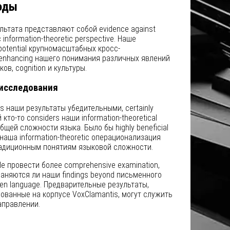
оды
льтата представляют собой evidence against
information-theoretic perspective. Наше
otential крупномасштабных кросс-
 enhancing нашего понимания различных явлений
ов, cognition и культуры.
 исследования
ds наши результаты убедительными, certainly
 кто-то considers наши information-theoretical
щей сложности языка. Было бы highly beneficial
наша information-theoretic операционализация
радиционным понятиям языковой сложности.
le провести более comprehensive examination,
аняются ли наши findings beyond письменного
en language. Предварительные результаты,
ованные на корпусе VoxClamantis, могут служить
направлении.