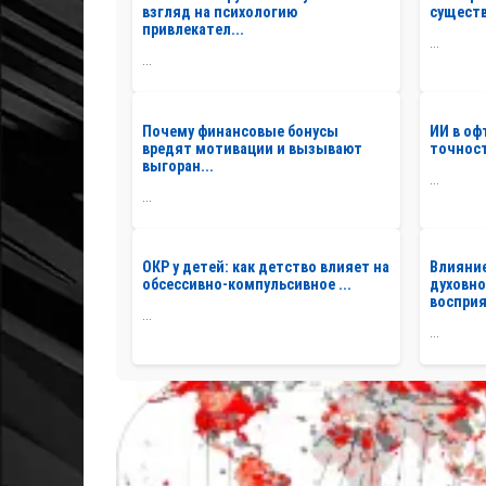
взгляд на психологию
существ
привлекател...
...
...
Почему финансовые бонусы
ИИ в о
вредят мотивации и вызывают
точност
выгоран...
...
...
ОКР у детей: как детство влияет на
Влияние
обсессивно-компульсивное ...
духовно
восприя
...
...