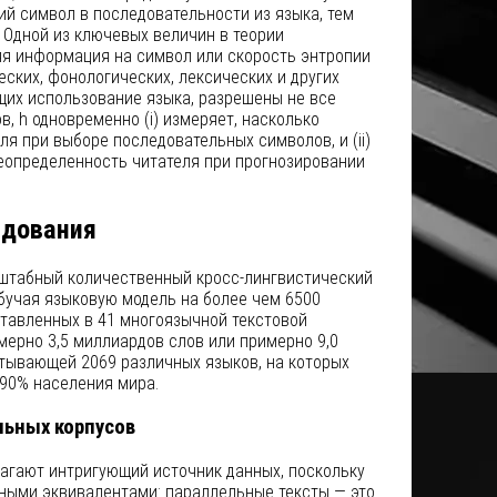
й символ в последовательности из языка, тем
 Одной из ключевых величин в теории
я информация на символ или скорость энтропии
еских, фонологических, лексических и других
щих использование языка, разрешены не все
, h одновременно (i) измеряет, насколько
ля при выборе последовательных символов, и (ii)
еопределенность читателя при прогнозировании
едования
штабный количественный кросс-лингвистический
бучая языковую модель на более чем 6500
ставленных в 41 многоязычной текстовой
мерно 3,5 миллиардов слов или примерно 9,0
тывающей 2069 различных языков, на которых
 90% населения мира.
льных корпусов
агают интригующий источник данных, поскольку
дными эквивалентами: параллельные тексты — это