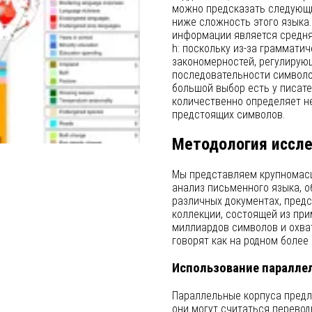
можно предсказать следующи
ниже сложность этого языка.
информации является средня
h: поскольку из-за грамматич
закономерностей, регулирую
последовательности символов
большой выбор есть у писате
количественно определяет н
предстоящих символов.
Методология иссл
Мы представляем крупномас
анализ письменного языка, о
различных документах, пред
коллекции, состоящей из при
миллиардов символов и охва
говорят как на родном более
Использование паралле
Параллельные корпуса предл
они могут считаться перево