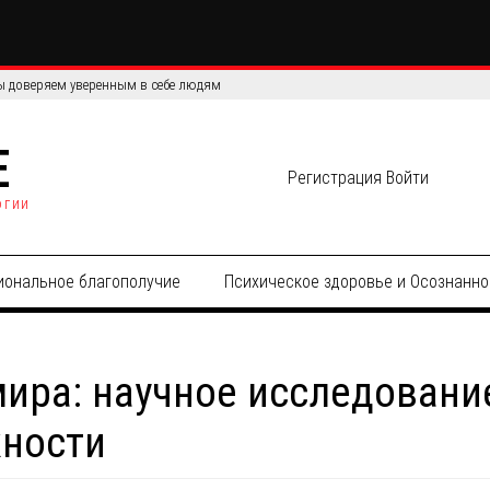
сов: сравнение эффективности и точности данных
E
Регистрация
Войти
огии
иональное благополучие
Психическое здоровье и Осознанно
ира: научное исследовани
жности