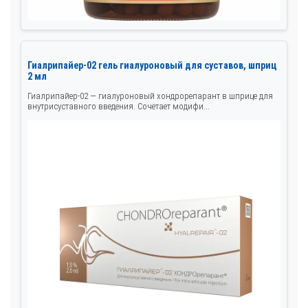
Гиалрипайер-02 гель гиалуроновый для суставов, шприц
2 мл
Гиалрипайер-02 — гиалуроновый хондрорепарант в шприце для
внутрисуставного введения. Сочетает модифи...