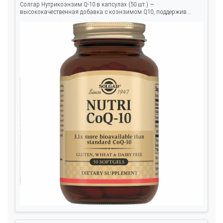
Солгар Нутрикоэнзим Q-10 в капсулах (50 шт.) —
высококачественная добавка с коэнзимом Q10, поддержив...