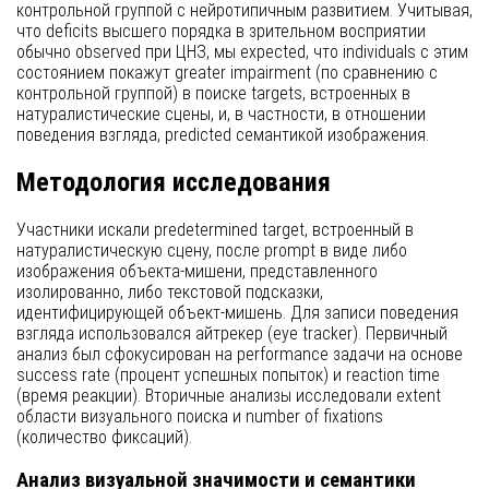
контрольной группой с нейротипичным развитием. Учитывая,
что deficits высшего порядка в зрительном восприятии
обычно observed при ЦНЗ, мы expected, что individuals с этим
состоянием покажут greater impairment (по сравнению с
контрольной группой) в поиске targets, встроенных в
натуралистические сцены, и, в частности, в отношении
поведения взгляда, predicted семантикой изображения.
Методология исследования
Участники искали predetermined target, встроенный в
натуралистическую сцену, после prompt в виде либо
изображения объекта-мишени, представленного
изолированно, либо текстовой подсказки,
идентифицирующей объект-мишень. Для записи поведения
взгляда использовался айтрекер (eye tracker). Первичный
анализ был сфокусирован на performance задачи на основе
success rate (процент успешных попыток) и reaction time
(время реакции). Вторичные анализы исследовали extent
области визуального поиска и number of fixations
(количество фиксаций).
Анализ визуальной значимости и семантики