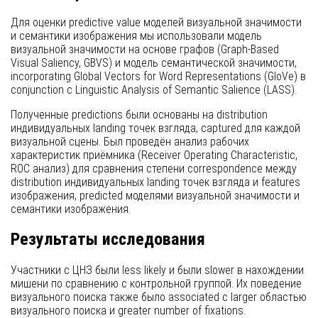
Для оценки predictive value моделей визуальной значимости
и семантики изображения мы использовали модель
визуальной значимости на основе графов (Graph-Based
Visual Saliency, GBVS) и модель семантической значимости,
incorporating Global Vectors for Word Representations (GloVe) в
conjunction с Linguistic Analysis of Semantic Salience (LASS).
Полученные predictions были основаны на distribution
индивидуальных landing точек взгляда, captured для каждой
визуальной сцены. Был проведён анализ рабочих
характеристик приёмника (Receiver Operating Characteristic,
ROC анализ) для сравнения степени correspondence между
distribution индивидуальных landing точек взгляда и features
изображения, predicted моделями визуальной значимости и
семантики изображения.
Результаты исследования
Участники с ЦНЗ были less likely и были slower в нахождении
мишени по сравнению с контрольной группой. Их поведение
визуального поиска также было associated с larger областью
визуального поиска и greater number of fixations.