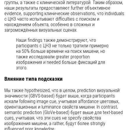
группы, а также с клинической литературой. Таким образом,
наши результаты предоставляют further объективное
evidence, supporting клинические observations, что individuals
с ЦНЗ часто испытывают difficulties с поиском и
нахождением объекта, особенно в сложных и
загромождённых визуальных сценах.
Наши findings также демонстрируют, что
participants с ЦНЗ не только тратили примерно
на 50% больше времени на поиск мишени, но
также исследовали greater proportion
изображения и needed больше фиксаций для
этого.
Влияние типа подсказки
Мы также hypothesized, что в целом, prediction визуальной
значимости (GBVS-based) будет выше, когда participants
искали following image cue, учитывая affordance цветовых,
ориентационных и luminance свойств мишени. In contrast,
semantic prediction (GloVe-based) будет выше для text-based
cues, учитывая, что эти cues не specify свойства
изображения мишени, а rather, будут более strongly
influenced prior knowledge.