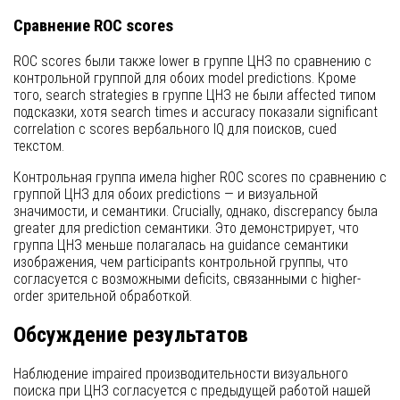
Сравнение ROC scores
ROC scores были также lower в группе ЦНЗ по сравнению с
контрольной группой для обоих model predictions. Кроме
того, search strategies в группе ЦНЗ не были affected типом
подсказки, хотя search times и accuracy показали significant
correlation с scores вербального IQ для поисков, cued
текстом.
Контрольная группа имела higher ROC scores по сравнению с
группой ЦНЗ для обоих predictions — и визуальной
значимости, и семантики. Crucially, однако, discrepancy была
greater для prediction семантики. Это демонстрирует, что
группа ЦНЗ меньше полагалась на guidance семантики
изображения, чем participants контрольной группы, что
согласуется с возможными deficits, связанными с higher-
order зрительной обработкой.
Обсуждение результатов
Наблюдение impaired производительности визуального
поиска при ЦНЗ согласуется с предыдущей работой нашей