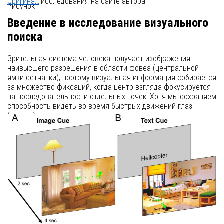
Оригинал
исследования на сайте автора
Рисунок 1
Введение в исследование визуального
поиска
Зрительная система человека получает изображения
наивысшего разрешения в области фовеа (центральной
ямки сетчатки), поэтому визуальная информация собирается
за множество фиксаций, когда центр взгляда фокусируется
на последовательности отдельных точек. Хотя мы сохраняем
способность видеть во время быстрых движений глаз
(саккад), чувствительность значительно снижается,
поскольку фовеа перемещается между точками с высокой
скоростью. По этой причине мы двигаем глазами часто (от 2
до 4 раз в секунду), чтобы фиксироваться на новых локациях
и синтезировать целостное представление об изображении
или сцене, которую мы исследуем.
Обширные исследования направлены на выявление
факторов, которые направляют поведение взгляда, и того,
какие особенности изображения влияют на переход от одной
фиксации к другой, особенно при просмотре
натуралистических сцен. Хотя точные паттерны визуального