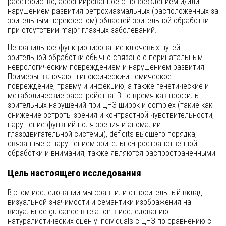
расстройство, ассоциированное с повреждением и/или
нарушением развития ретрохиазмальных (расположенных за
зрительным перекрестом) областей зрительной обработки
при отсутствии major глазных заболеваний.
Неправильное функционирование ключевых путей
зрительной обработки обычно связано с перинатальным
неврологическим повреждением и нарушением развития.
Примеры включают гипоксически-ишемическое
повреждение, травму и инфекцию, а также генетические и
метаболические расстройства. В то время как профиль
зрительных нарушений при ЦНЗ широк и complex (такие как
снижение остроты зрения и контрастной чувствительности,
нарушение функций поля зрения и аномалии
глазодвигательной системы), deficits высшего порядка,
связанные с нарушением зрительно-пространственной
обработки и внимания, также являются распространёнными.
Цель настоящего исследования
В этом исследовании мы сравнили относительный вклад
визуальной значимости и семантики изображения на
визуальное guidance в relation к исследованию
натуралистических сцен у individuals с ЦНЗ по сравнению с