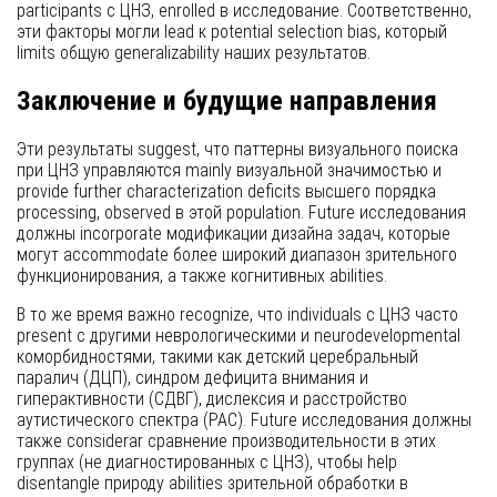
participants с ЦНЗ, enrolled в исследование. Соответственно,
эти факторы могли lead к potential selection bias, который
limits общую generalizability наших результатов.
Заключение и будущие направления
Эти результаты suggest, что паттерны визуального поиска
при ЦНЗ управляются mainly визуальной значимостью и
provide further characterization deficits высшего порядка
processing, observed в этой population. Future исследования
должны incorporate модификации дизайна задач, которые
могут accommodate более широкий диапазон зрительного
функционирования, а также когнитивных abilities.
В то же время важно recognize, что individuals с ЦНЗ часто
present с другими неврологическими и neurodevelopmental
коморбидностями, такими как детский церебральный
паралич (ДЦП), синдром дефицита внимания и
гиперактивности (СДВГ), дислексия и расстройство
аутистического спектра (РАС). Future исследования должны
также considerar сравнение производительности в этих
группах (не диагностированных с ЦНЗ), чтобы help
disentangle природу abilities зрительной обработки в