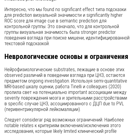
Интересно, что мы found no significant effect типа подсказки
для prediction визуальной значимости и significantly higher
ROC score для image cue в semantic prediction для
контрольной группы. Это означало, что для контрольной
группы визуальная значимость была stronger predictor
поведения взгляда при поиске мишени, идентифицированной
текстовой подсказкой.
Неврологические основы и ограничения
Нейрофизиологические substrates, лежащие в основе этих
observed различий в поведении взгляда при ЦНЗ, остаются
предметом ongoing investigation. Используя semi-quantitative
MRI-based шкалу оценки, работа Tinelli и colleagues (2020)
пролила свет на потенциально important ассоциации между
severity повреждения мозга и зрительными расстройствами
в specific случае ЦНЗ, ассоциированного с ДЦП due to PVL
(перивентрикулярной лейкомаляции).
Следует considerar ряд возможных ограничений. Наиболее
notable relates к критериям включения/исключения этого
исследования, которые likely limited клинический profile