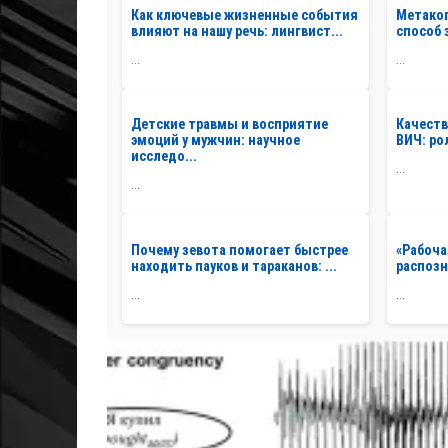
Как ключевые жизненные события
Метаког
влияют на нашу речь: лингвист...
способ 
...
...
Детские травмы и восприятие
Качеств
эмоций у мужчин: научное
ВИЧ: ро
исследо...
...
...
Почему зевота помогает быстрее
«Рабоча
находить пауков и тараканов: ...
распозн
...
...