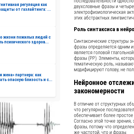
последовательности односло
нитивная регуляция как
двухсловные фразы и четыре
защиты от газлайтинга: ...
электрофизиологическая акт
этих абстрактных лингвистич
Роль синтаксиса в ней
о жизни пожилых людей с
Синтаксические структуры эн
ль психического здоров...
фразы определяется одним из
является головой глагольной
фразы (PP). Элементы, кото
тематическую роль, называю
модифицируют голову, не пол
я жена» партнера: как
ать опасную близость и с...
Нейронное отслеж
закономерности
В отличие от структурных об
что регулярное последовате
обеспечивает более простое
Согласно этой точке зрения,
фразы, потому что определен
же частотой, что и фразы.