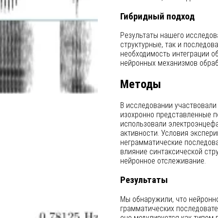
Гибридный подход
Результаты нашего исследов
структурные, так и последов
необходимость интеграции о
нейронных механизмов обраб
Методы
В исследовании участвовали 
изохронно представленные п
использовали электроэнцефа
активности. Условия экспери
неграмматические последова
влияние синтаксической стр
нейронное отслеживание.
Результаты
Мы обнаружили, что нейронн
грамматических последовател
оно модулируется как типом 