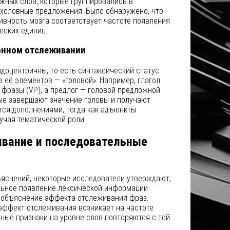
жных слов, которые группировались в
хсловные предложения. Было обнаружено, что
ивность мозга соответствует частоте появления
еских единиц.
ронном отслеживании
доцентричны, то есть синтаксический статус
 её элементов — «головой». Например, глагол
 фразы (VP), а предлог — головой предложной
рые завершают значение головы и получают
тся дополнениями, тогда как адъюнкты
учая тематической роли.
ивание и последовательные
ъяснений, некоторые исследователи утверждают,
льное появление лексической информации
 объяснение эффекта отслеживания фраз.
 эффект отслеживания возникает на частоте
ные признаки на уровне слов повторяются с той