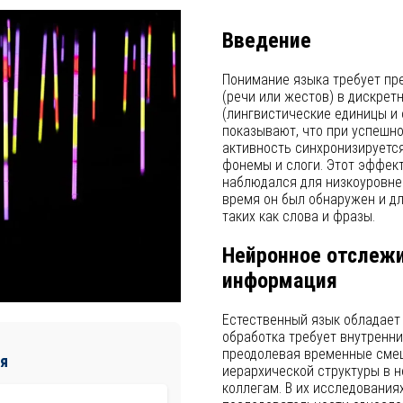
Введение
Понимание языка требует пр
(речи или жестов) в дискре
(лингвистические единицы и
показывают, что при успешн
активность синхронизируется
фонемы и слоги. Этот эффек
наблюдался для низкоуровнев
время он был обнаружен и дл
таких как слова и фразы.
Нейронное отслежи
информация
Естественный язык обладает 
обработка требует внутренн
преодолевая временные смещ
я
иерархической структуры в 
коллегам. В их исследовани