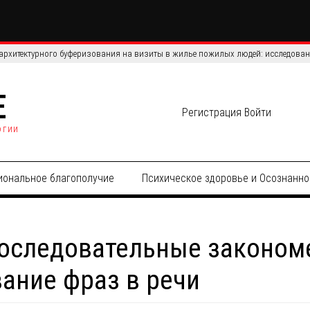
ихоактивных веществ: как дисконтирование задержки связано с ремиссией
E
Регистрация
Войти
огии
иональное благополучие
Психическое здоровье и Осознанно
последовательные законом
ание фраз в речи