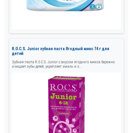
R.O.C.S. Junior зубная паста Ягодный микс 74 г для
детей
Зубная паста R.O.C.S. Junior с вкусом ягодного микса бережно
очищает зубы детей, укрепляет эмаль и з...