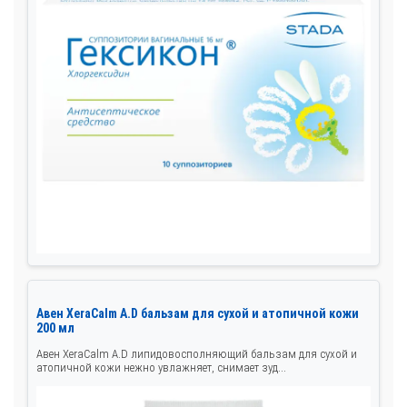
Авен XeraCalm A.D бальзам для сухой и атопичной кожи
200 мл
Авен XeraCalm A.D липидовосполняющий бальзам для сухой и
атопичной кожи нежно увлажняет, снимает зуд...