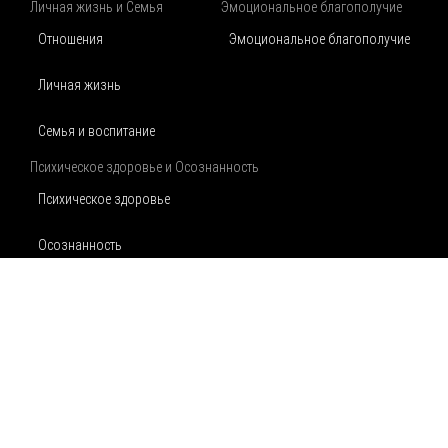
Личная жизнь и Семья
Эмоциональное благополучие
Отношения
Эмоциональное благополучие
Личная жизнь
Семья и воспитание
Психическое здоровье и Осознанность
Психическое здоровье
Осознанность
Физическое благополучие
Аптека
Карта сайта
Контакты
Физическое благополучие
Питание
Движение