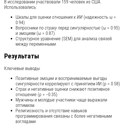
В исследовании участвовали 159 человек из США.
Использовались:
Шкалы для оценки
отношения к ИИ
(надежность ω =
0.94).
Вопросники по
страху перед сингулярностью
(ω = 0.95)
и
эмоциям
(ω = 0.87).
Структурное уравнение (SEM) для анализа связей
между переменными.
Результаты
Ключевые выводы:
Позитивные эмоции и воспринимаемые выгоды
сингулярности коррелируют с принятием ИИ (ρ = 0.58).
Страх и негативные оценки снижают позитивное
отношение (ρ = −0.35).
Мужчины и молодые участники чаще выражали
оптимизм.
Религиозность и отсутствие навыков
программирования связаны с более негативными
взглядами.