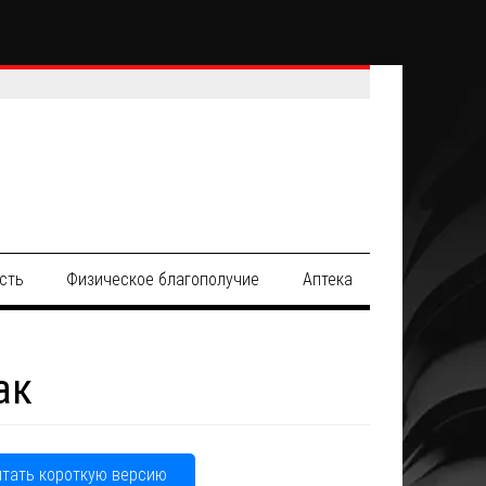
сть
Физическое благополучие
Аптека
ак
итать короткую версию