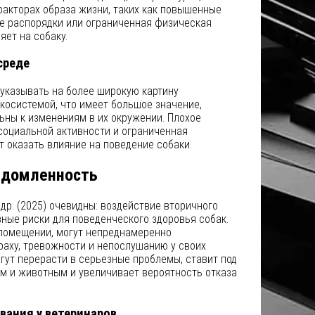
факторах образа жизни, таких как повышенные
ые распорядки или ограниченная физическая
яет на собаку.
среде
указывать на более широкую картину
косистемой, что имеет большое значение,
ьны к изменениям в их окружении. Плохое
социальной активности и ограниченная
 оказать влияние на поведение собаки.
едомленность
 др. (2025) очевидны: воздействие вторичного
ные риски для поведенческого здоровья собак.
 помещении, могут непреднамеренно
раху, тревожности и непослушанию у своих
гут перерасти в серьезные проблемы, ставит под
ом и животным и увеличивает вероятность отказа
вания у ветеринаров