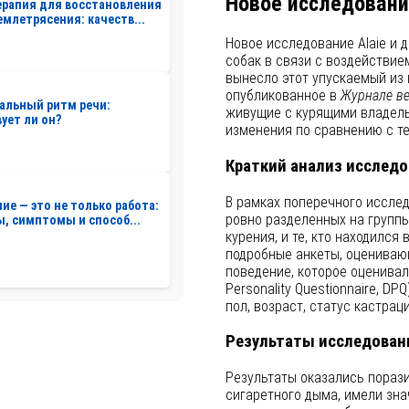
Новое исследовани
рапия для восстановления
емлетрясения: качеств...
Новое исследование Alaie и 
собак в связи с воздействие
вынесло этот упускаемый из 
опубликованное в
Журнале ве
альный ритм речи:
живущие с курящими владель
ует ли он?
изменения по сравнению с те
Краткий анализ исслед
В рамках поперечного иссле
ие — это не только работа:
ровно разделенных на группы
, симптомы и способ...
курения, и те, кто находился
подробные анкеты, оценивающ
поведение, которое оценива
Personality Questionnaire, D
пол, возраст, статус кастрац
Результаты исследован
Результаты оказались пораз
сигаретного дыма, имели зн