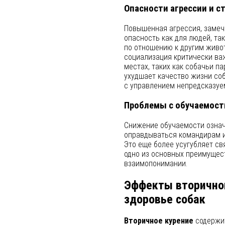
Опасности агрессии и с
Повышенная агрессия, замеч
опасность как для людей, та
по отношению к другим живот
социализация критически ва
местах, таких как собачьи п
ухудшает качество жизни соб
с управлением непредсказуе
Проблемы с обучаемос
Снижение обучаемости означа
оправдываться командирам и
Это еще более усугубляет с
одно из основных преимущес
взаимопонимании.
Эффекты вторичног
здоровье собак
Вторичное курение
содержит