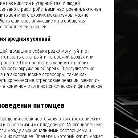
е как никотин и угарный газ. У людей
связано с расстройствами настроения, включая
читывая много схожих механизмов, можно
 быть факторы, влияющие и на собак, чья
о параллелей с нашей.
ия вредных условий
дей, домашние собаки редко могут уйти от
ут открыть окно, выйти на свежий воздух или
ранстве. Они полностью зависят от своих
асности окружающей среды. В результате их
 на экологические стрессоры, такие как
ать хронические стрессовые реакции, меняя их
и в конечном итоге их психическое и физическое
поведении питомцев
поведении собак часто являются отражением их
и и образ жизни их владельцев. Многочисленные
вязи между эмоциональными состояниями и
 и их питомцев. Владелец, который курит, может