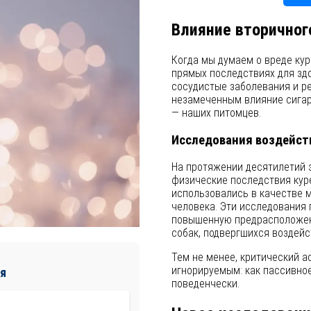
Влияние вторичног
Когда мы думаем о вреде кур
прямых последствиях для здор
сосудистые заболевания и ре
незамеченным влияние сига
— наших питомцев.
Исследования воздейст
На протяжении десятилетий 
физические последствия куре
использовались в качестве м
человека. Эти исследования
повышенную предрасположенн
собак, подвергшихся воздей
Тем не менее, критический а
игнорируемым: как пассивное
я
поведенчески.