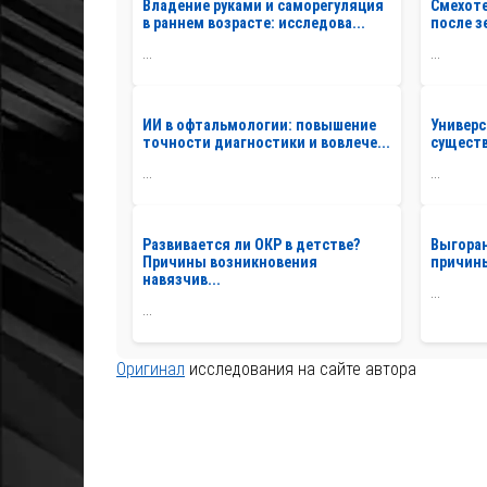
Владение руками и саморегуляция
Смехоте
в раннем возрасте: исследова...
после з
...
...
ИИ в офтальмологии: повышение
Универс
точности диагностики и вовлече...
существ
...
...
Развивается ли ОКР в детстве?
Выгоран
Причины возникновения
причины
навязчив...
...
...
Оригинал
исследования на сайте автора