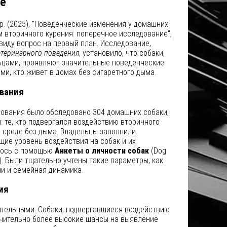
е
др. (2025), "Поведенческие изменения у домашних
м вторичного курения: поперечное исследование",
виду вопрос на первый план. Исследование,
теринарного поведения
, установило, что собаки,
цами, проявляют значительные поведенческие
ми, кто живет в домах без сигаретного дыма.
ования
дования было обследовано 304 домашних собаки,
: те, кто подвергался воздействию вторичного
 в среде без дыма. Владельцы заполнили
ие уровень воздействия на собак и их
лось с помощью
Анкеты о личности собак
(Dog
PQ). Были тщательно учтены такие параметры, как
ии и семейная динамика.
ия
ительными. Собаки, подвергавшиеся воздействию
ачительно более высокие шансы на выявление