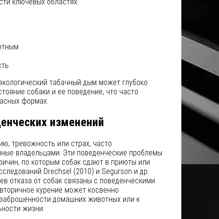
сти ключевых областях:
отным
сть
 экологический табачный дым может глубоко
тояние собаки и ее поведение, что часто
пасных формах.
енческих изменений
ю, тревожность или страх, часто
ные владельцами. Эти поведенческие проблемы
ричин, по которым собак сдают в приюты или
следований Drechsel (2010) и Segurson и др.
аев отказа от собак связаны с поведенческими
 вторичное курение может косвенно
заброшенности домашних животных или к
ности жизни.