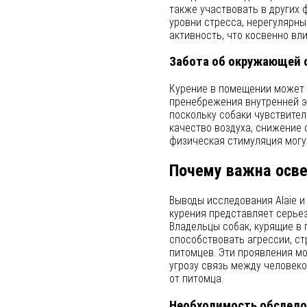
также участвовать в других 
уровни стресса, нерегулярн
активность, что косвенно вли
Забота об окружающей 
Курение в помещении может 
пренебрежения внутренней э
поскольку собаки чувствител
качество воздуха, снижение 
физическая стимуляция могут
Почему важна осв
Выводы исследования Alaie и
курения представляет серьез
Владельцы собак, курящие в
способствовать агрессии, ст
питомцев. Эти проявления мо
угрозу связь между человек
от питомца.
Необходимость обследо