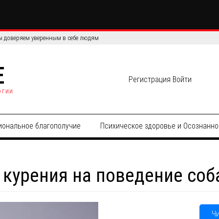
сов: сравнение эффективности и точности данных
E
Регистрация
Войти
огии
иональное благополучие
Психическое здоровье и Осознанно
 курения на поведение соб
Ч