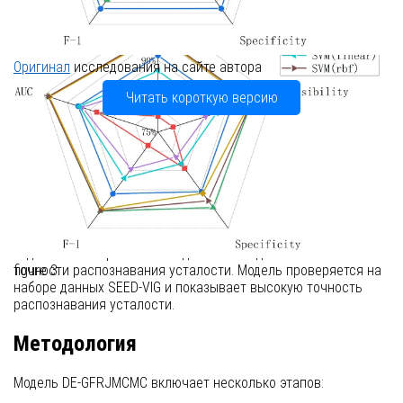
Оригинал
исследования на сайте автора
Читать короткую версию
Введение
Усталость водителя является одним из основных факторов,
угрожающих безопасности на дорогах. В статье
предлагается новый метод, DE-GFRJMCMC, который сочетает
в себе выбор критических каналов и оптимальных
подмножеств признаков из данных ЭЭГ для повышения
точности распознавания усталости. Модель проверяется на
figure 3
наборе данных SEED-VIG и показывает высокую точность
распознавания усталости.
Методология
Модель DE-GFRJMCMC включает несколько этапов: