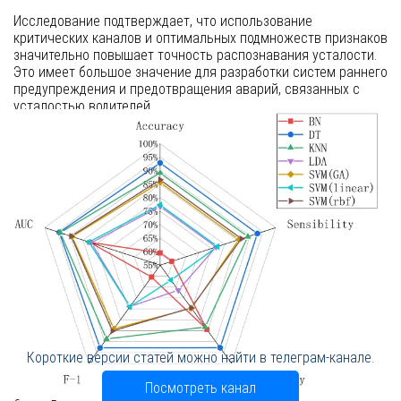
Исследование подтверждает, что использование
критических каналов и оптимальных подмножеств признаков
значительно повышает точность распознавания усталости.
Это имеет большое значение для разработки систем раннего
предупреждения и предотвращения аварий, связанных с
усталостью водителей.
Заключение
Предложенный метод DE-GFRJMCMC показывает высокую
точность и стабильность в распознавании усталости
водителей. Это открывает перспективы для его применения
в реальных системах мониторинга состояния водителей и
повышения безопасности на дорогах.
Короткие версии статей можно найти в телеграм-канале.
Посмотреть канал