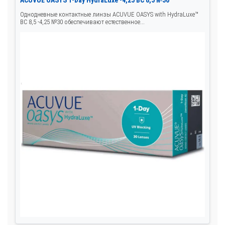
ACUVUE OASYS 1-Day HydraLuxe -4,25 BC 8,5 №30
Однодневные контактные линзы ACUVUE OASYS with HydraLuxe™
BC 8,5 -4,25 №30 обеспечивают естественное...