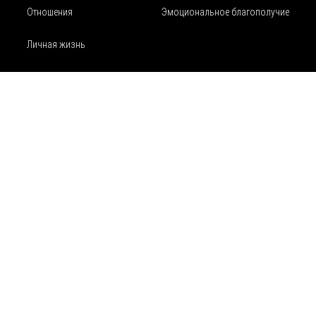
Отношения
Эмоциональное благополучие
Личная жизнь
Семья и воспитание
Психическое здоровье и Осознанность
Психическое здоровье
Осознанность
Физическое благополучие
Аптека
Карта сайта
Контакты
Физическое благополучие
Питание
Движение