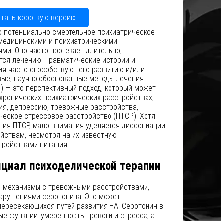
итать короткую версию
то потенциально смертельное психиатрическое
медицинскими и психиатрическими
ми. Оно часто протекает длительно,
тся лечению. Травматические истории и
ия часто способствуют его развитию и/или
вые, научно обоснованные методы лечения.
) — это перспективный подход, который может
хронических психиатрических расстройствах,
ия, депрессию, тревожные расстройства,
ческое стрессовое расстройство (ПТСР). Хотя ПТ
ния ПТСР, мало внимания уделяется диссоциации
йствам, несмотря на их известную
тройствами питания.
циал психоделической терапии
е механизмы с тревожными расстройствами,
нарушениями серотонина. Это может
пересекающихся путей развития НА. Серотонин в
е функции: умеренность тревоги и стресса, а