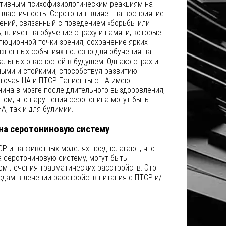
птивным психофизиологическим реакциям на
пластичность. Серотонин влияет на восприятие
ений, связанный с поведением «борьбы или
ь, влияет на обучение страху и памяти, которые
люционной точки зрения, сохранение ярких
зненных событиях полезно для обучения на
альных опасностей в будущем. Однако страх и
ными и стойкими, способствуя развитию
лючая НА и ПТСР. Пациенты с НА имеют
ина в мозге после длительного выздоровления,
 том, что нарушения серотонина могут быть
А, так и для булимии.
на серотониновую систему
СР и на животных моделях предполагают, что
 серотониновую систему, могут быть
м лечения травматических расстройств. Это
одам в лечении расстройств питания с ПТСР и/