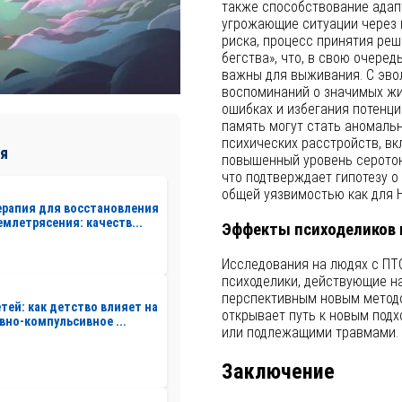
также способствование ада
угрожающие ситуации через 
риска, процесс принятия реш
бегства», что, в свою очеред
важны для выживания. С эво
воспоминаний о значимых жи
ошибках и избегания потенци
память могут стать аномаль
психических расстройств, вк
я
повышенный уровень серотон
что подтверждает гипотезу о
общей уязвимостью как для Н
рапия для восстановления
емлетрясения: качеств...
Эффекты психоделиков 
Исследования на людях с ПТ
психоделики, действующие на
перспективным новым методо
етей: как детство влияет на
открывает путь к новым подх
вно-компульсивное ...
или подлежащими травмами.
Заключение