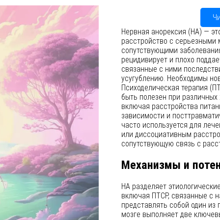
Ч
Нервная анорексия (НА) — э
расстройство с серьезными 
сопутствующими заболевания
рецидивирует и плохо поддае
связанные с ними последств
усугублению. Необходимы но
Психоделическая терапия (ПТ
быть полезен при различных 
включая расстройства питан
зависимости и посттравмати
часто используется для лече
или диссоциативным расстро
сопутствующую связь с расс
Механизмы и потен
НА разделяет этиологически
включая ПТСР, связанные с 
представлять собой один из 
мозге выполняет две ключевы