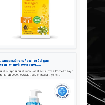
целлярный гель Rosaliac Gel для
ствительной кожи с покр...
ный мицеллярный гель Rosaliac Gel от La Roche-Posay с
мальной водой эффективно очищает и успок...