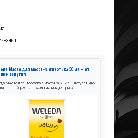
ия
минания
леда Масло для массажа животика 50 мл — от
лик и вздутия
еда Масло для массажа животика 50 мл — натуральное
дство для бережного ухода за младенцем с пе...