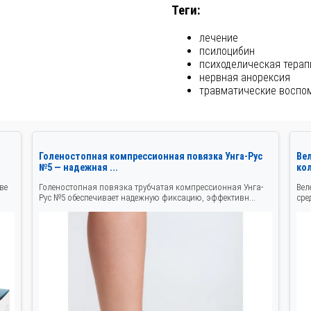
Теги:
лечение
псилоцибин
психоделическая терап
нервная анорексия
травматические воспо
Голеностопная компрессионная повязка Унга-Рус
Ве
№5 — надежная ...
ко
ве
Голеностопная повязка трубчатая компрессионная Унга-
Вел
Рус №5 обеспечивает надежную фиксацию, эффективн...
сре