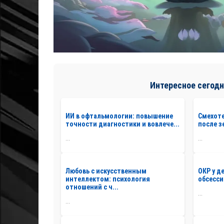
Интересное сегодн
ИИ в офтальмологии: повышение
Смехоте
точности диагностики и вовлече...
после з
...
...
Любовь с искусственным
ОКР у д
интеллектом: психология
обсесси
отношений с ч...
...
...