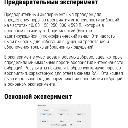
Предварительный эксперимент
Предварительный эксперимент был проведен для
определения порогов восприятия интенсивности вибраций
на частотах 40, 80, 150, 250, 300 и 590 Гц, которые в
основном активируют Пацинианский (быстро
адаптирующийся II) психофизический канал. Эти частоты
были выбраны для избегания ощущения трепетания и
обеспечения только вибрационных ощущений.
В эксперименте участвовали восемь добровольцев, которые
определили минимальные пороги восприятия интенсивности
вибраций. Результаты показали U-образную кривую порогов
восприятия, характерную для ответа канала RA-II. Эта кривая
была использована для нормализации восприятия вибраций
в основном эксперименте.
Основной эксперимент
В основном эксперименте участвовали 35 добровольцев,
которые определили минимальные продолжительности,
необходимые для восприятия перехода от импульса к
вибрации на выбранных частотах. Использовался метод