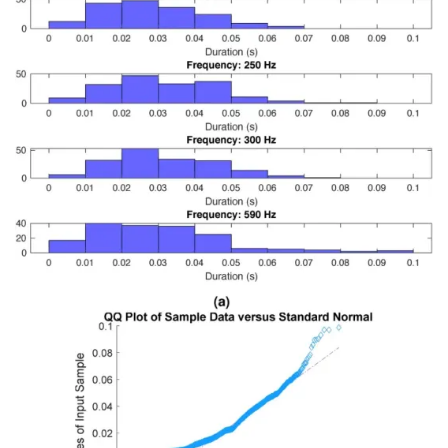
Курносики Соски силиконовые большого размера, 2 шт.
Силиконовые соски «Курносики» большого размера — надёжный
выбор для комфортного кормления малыша. Мя...