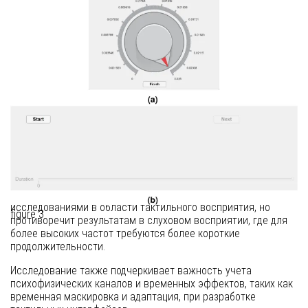
регулировки для определения точки перехода.
Участники использовали интерфейс, разработанный в
MATLAB, для регулировки продолжительности стимула до тех
пор, пока не будет найдена точка перехода. Каждая частота
представлялась пять раз в случайном порядке. Результаты
показали, что минимальная продолжительность для
восприятия перехода составляет примерно 30 мс,
независимо от частоты.
Обсуждение
Результаты показали, что минимальная продолжительность
для восприятия перехода от импульса к вибрации
составляет около 30 мс, что согласуется с предыдущими
исследованиями в области тактильного восприятия, но
figure 3
противоречит результатам в слуховом восприятии, где для
более высоких частот требуются более короткие
продолжительности.
Исследование также подчеркивает важность учета
психофизических каналов и временных эффектов, таких как
временная маскировка и адаптация, при разработке