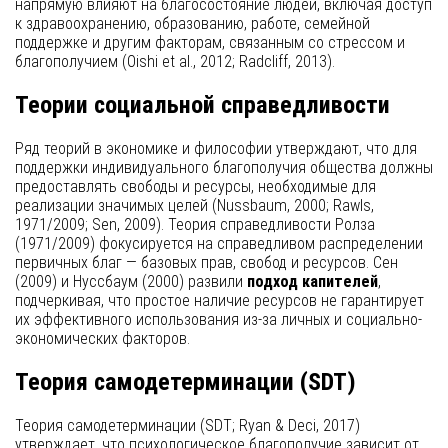
напрямую влияют на благосостояние людей, включая доступ
к здравоохранению, образованию, работе, семейной
поддержке и другим факторам, связанным со стрессом и
благополучием (Oishi et al., 2012; Radcliff, 2013).
Теории социальной справедливости
Ряд теорий в экономике и философии утверждают, что для
поддержки индивидуального благополучия общества должны
предоставлять свободы и ресурсы, необходимые для
реализации значимых целей (Nussbaum, 2000; Rawls,
1971/2009; Sen, 2009). Теория справедливости Ролза
(1971/2009) фокусируется на справедливом распределении
первичных благ — базовых прав, свобод и ресурсов. Сен
(2009) и Нуссбаум (2000) развили
подход капителей
,
подчеркивая, что простое наличие ресурсов не гарантирует
их эффективного использования из-за личных и социально-
экономических факторов.
Теория самодетерминации (SDT)
Теория самодетерминации (SDT; Ryan & Deci, 2017)
утверждает, что психологическое благополучие зависит от