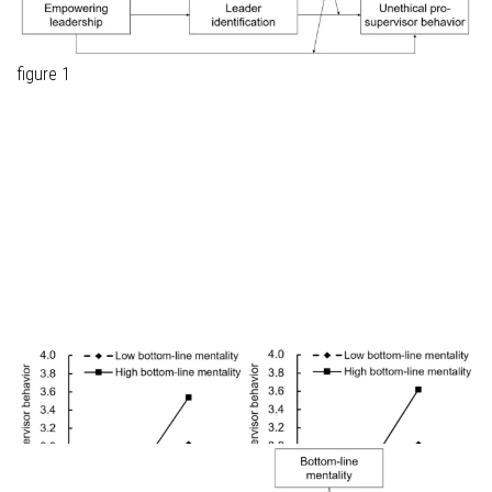
figure 1
❮
❯