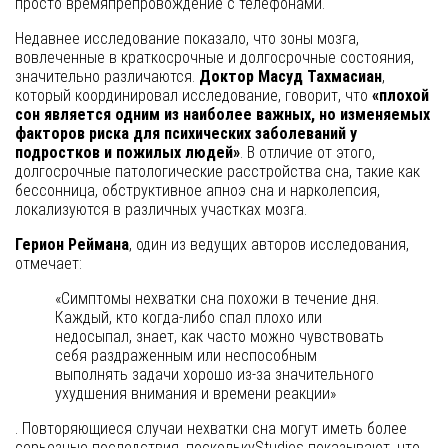
просто времяпрепровождение с телефонами.
Недавнее исследование показало, что зоны мозга,
вовлеченные в краткосрочные и долгосрочные состояния,
значительно различаются.
Доктор Масуд Тахмасиан
,
который координировал исследование, говорит, что
«плохой
сон является одним из наиболее важных, но изменяемых
факторов риска для психических заболеваний у
подростков и пожилых людей»
. В отличие от этого,
долгосрочные патологические расстройства сна, такие как
бессонница, обструктивное апноэ сна и нарколепсия,
локализуются в различных участках мозга.
Герион Реймана
, один из ведущих авторов исследования,
отмечает:
«Симптомы нехватки сна похожи в течение дня.
Каждый, кто когда-либо спал плохо или
недосыпал, знает, как часто можно чувствовать
себя раздраженным или неспособным
выполнять задачи хорошо из-за значительного
ухудшения внимания и времени реакции»
. Повторяющиеся случаи нехватки сна могут иметь более
серьезные последствия, посколькуStudies показывают, что