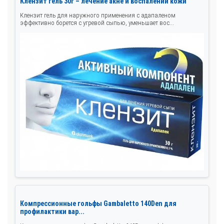
Клензит гель 30г – лечение акне и воспалений кожи
Клензит гель для наружного применения с адапаленом
эффективно борется с угревой сыпью, уменьшает вос...
Компрессионные гольфы Gambaletto 140Den для
профилактики вар...