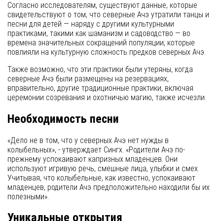
Согласно исследователям, существуют данные, которые
свидетельствуют о том, что северные Ачэ утратили танцы и
песни для детей — наряду с другими культурными
практиками, такими как шаманизм и садоводство — во
времена значительных сокращений популяции, которые
повлияли на культурную сложность предков северных Ачэ.
Также возможно, что эти практики были утеряны, когда
северные Ачэ были размещены на резервациях,
вправительно, другие традиционные практики, включая
церемонии созревания и охотничью магию, также исчезли.
Необходимость песни
«Дело не в том, что у северных Ачэ нет нужды в
колыбельных», - утверждает Сингх. «Родители Ачэ по-
прежнему успокаивают капризных младенцев. Они
используют игривую речь, смешные лица, улыбки и смех.
Учитывая, что колыбельные, как известно, успокаивают
младенцев, родители Ачэ предположительно находили бы их
полезными».
Уникальные открытия