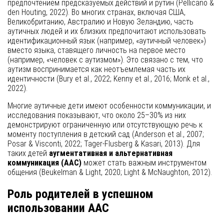
предпочтением предсказуемых действий и рутин (Pellicano &
den Houting, 2022). Во многих странах, включая США,
Великобританию, Австралию и Новую Зеландию, часть
аутичных людей и их близких предпочитают использовать
идентификационный язык (например, «аутичный человек»)
вместо языка, ставящего личность на первое место
(например, «человек с аутизмом»). Это связано с тем, что
аутизм воспринимается как неотъемлемая часть их
идентичности (Bury et al., 2022; Kenny et al., 2016; Monk et al.,
2022).
Многие аутичные дети имеют особенности коммуникации, и
исследования показывают, что около 25–30% из них
демонстрируют ограниченную или отсутствующую речь к
моменту поступления в детский сад (Anderson et al., 2007;
Posar & Visconti, 2022; Tager-Flusberg & Kasari, 2013). Для
таких детей
аугментативная и альтернативная
коммуникация (AAC)
может стать важным инструментом
общения (Beukelman & Light, 2020; Light & McNaughton, 2012).
Роль родителей в успешном
использовании AAC