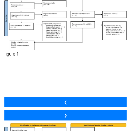
figure 1
❮
❯