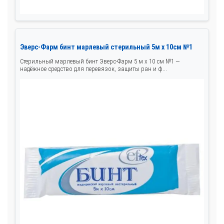
Эверс-Фарм бинт марлевый стерильный 5м х 10см №1
Стерильный марлевый бинт Эверс-Фарм 5 м х 10 см №1 —
надёжное средство для перевязок, защиты ран и ф...