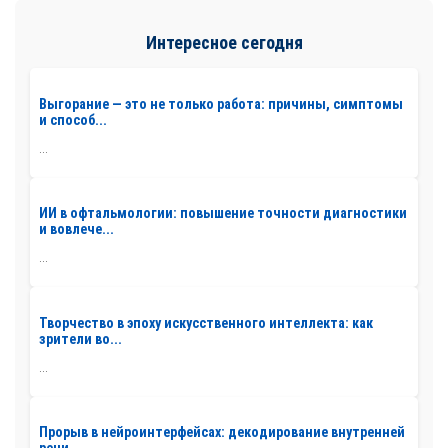
Интересное сегодня
Выгорание — это не только работа: причины, симптомы
и способ...
...
ИИ в офтальмологии: повышение точности диагностики
и вовлече...
...
Творчество в эпоху искусственного интеллекта: как
зрители во...
...
Прорыв в нейроинтерфейсах: декодирование внутренней