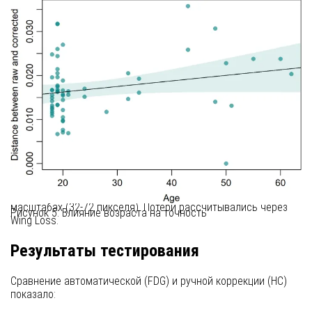
Методология
Обучение проводилось на 3,937 этнически разнообразных
фотографиях. Архитектура включает:
1. Грубая проекция
Использование MediaPipe для первичного определения 239
ориентиров с последующей линейной проекцией в целевую
72-точечную систему.
2. CNN-уточнение
Для каждого ориентира применялся ансамбль из 6
сверточных сетей, анализирующих изображение в разных
масштабах (32-72 пикселя). Потери рассчитывались через
Рисунок 5: Влияние возраста на точность
Wing Loss.
Результаты тестирования
Сравнение автоматической (FDG) и ручной коррекции (HC)
показало: