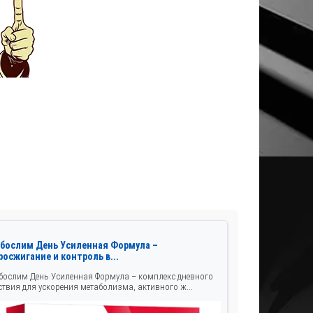
рбослим День Усиленная Формула –
осжигание и контроль в...
бослим День Усиленная Формула – комплекс дневного
ствия для ускорения метаболизма, активного ж...