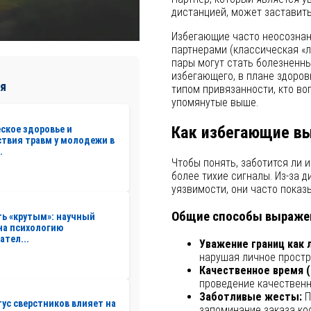
дистанцией, может заставить
Избегающие часто неосознан
партнерами (классическая «л
пары могут стать болезненн
избегающего, в плане здоров
я
типом привязанности, кто во
упомянутые выше.
Как избегающие в
ское здоровье и
твия травм у молодежи в
.
Чтобы понять, заботится ли 
более тихие сигналы. Из-за
уязвимости, они часто показы
Общие способы выражен
ть «крутым»: научный
на психологию
ател...
Уважение границ как 
нарушая личное простр
Качественное время (н
проведение качественн
Заботливые жесты:
П
тус сверстников влияет на
запоминание заказа ко