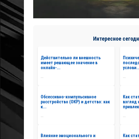
Интересное сегодн
Действительно ли внешность
Психиче
имеет решающее значение в
последс
онлайн-...
услови..
...
...
Обсессивно-компульсивное
Как ста
расстройство (ОКР) и детство: как
взгляд 
к...
привлек
...
...
Влияние эмоционального и
Как ста