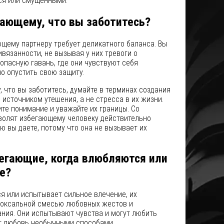
я или смущенными.
гающему, что вы заботитесь?
щему партнеру требует деликатного баланса. Вы
ивязанности, не вызывая у них тревоги о
зопасную гавань, где они чувствуют себя
о опустить свою защиту.
 что вы заботитесь, думайте в терминах создания
 источником утешения, а не стресса в их жизни.
те понимание и уважайте их границы. Со
волят избегающему человеку действительно
ю вы даете, потому что она не вызывает их
бегающие, когда влюбляются или
е?
я или испытывает сильное влечение, их
доксальной смесью любовных жестов и
ния. Они испытывают чувства и могут любить
ют любовь необычными способами.