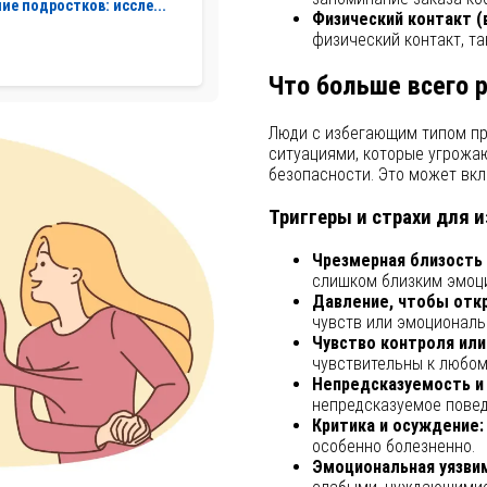
ие подростков: иссле...
Физический контакт (в
физический контакт, та
Что больше всего 
Люди с избегающим типом пр
ситуациями, которые угрожаю
безопасности. Это может вкл
Триггеры и страхи для 
Чрезмерная близость 
слишком близким эмоци
Давление, чтобы отк
чувств или эмоциональ
Чувство контроля или
чувствительны к любому
Непредсказуемость и 
непредсказуемое повед
Критика и осуждение:
особенно болезненно.
Эмоциональная уязви