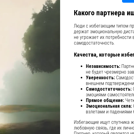
Какого партнера и
Люди с избегающим типом пр
держат эмоциональную диста
не угрожает их потребности 
самодостаточность.
Качества, которые изб
Независимость:
Партне
не будет чрезмерно зав
Уверенность:
Самодост
внешнем подтверждени
Самодостаточность:
С
эмоциями самостоятел
Прямое общение:
Четк
Эмоциональная сила:
взлетами и падениями 
Избегающие ищут спутника ж
любовную связь, где их личн
Партнер, который является 