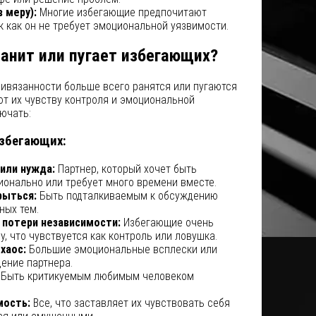
 меру):
Многие избегающие предпочитают
к как он не требует эмоциональной уязвимости.
ранит или пугает избегающих?
ивязанности больше всего ранятся или пугаются
т их чувству контроля и эмоциональной
ючать:
избегающих:
или нужда:
Партнер, который хочет быть
онально или требует много времени вместе.
рыться:
Быть подталкиваемым к обсуждению
ных тем.
 потери независимости:
Избегающие очень
, что чувствуется как контроль или ловушка.
хаос:
Большие эмоциональные всплески или
ение партнера.
Быть критикуемым любимым человеком
мость:
Все, что заставляет их чувствовать себя