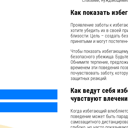
слабыми, нуждающимис
Как показать избе
Проявление заботы к избегаю
хотите убедить их в своей пр
близости. Цель – создать бе
принятыми и могут постепенн
Чтобы показать избегающему,
безопасного убежища. Будьте
Обнимите терпение, предложи
временем эти поведения поз
почувствовать заботу, котору
защитных реакций.
Как ведут себя из
чувствуют влечени
Когда избегающий влюбляетс
поведение может быть пара
самозащитного дистанцирова
глубоко, но часто показыва