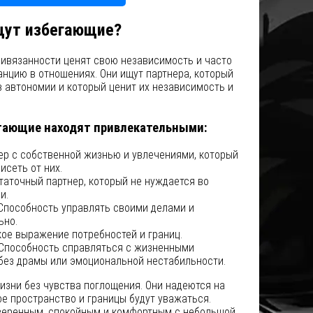
щут избегающие?
ивязанности ценят свою независимость и часто
нцию в отношениях. Они ищут партнера, который
в автономии и который ценит их независимость и
егающие находят привлекательными:
р с собственной жизнью и увлечениями, который
исеть от них.
аточный партнер, который не нуждается во
и.
пособность управлять своими делами и
ьно.
ое выражение потребностей и границ.
Способность справляться с жизненными
без драмы или эмоциональной нестабильности.
изни без чувства поглощения. Они надеются на
ое пространство и границы будут уважаться.
уверенным, спокойным и комфортным с небольшой