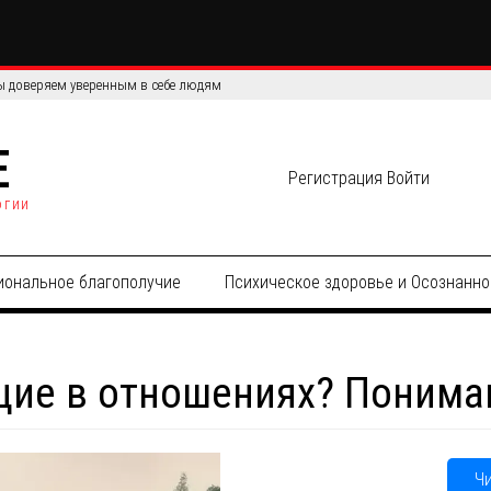
сов: сравнение эффективности и точности данных
E
Регистрация
Войти
огии
иональное благополучие
Психическое здоровье и Осознанно
щие в отношениях? Понима
Ч