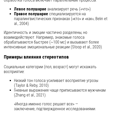
Обработка голоса включает параллельные процессы:
Левое полушарие
анализирует речь («что»).
Правое полушарие
специализируется на
паралингвистических признаках («кто» и «как»; Belin et
al., 2004).
Идентичность и эмоции частично разделены, но
взаимодействуют. Например, знакомые голоса
обрабатываются быстрее (~100 мс) и вызывают более
интенсивные эмоциональные реакции (Stoop et al., 2020).
Примеры влияния стереотипов
Социальные категории (пол, возраст) могут искажать
восприятие:
Низкий тон голоса усиливает восприятие угрозы
(Taylor & Reby, 2010).
Гневные выражения чаще приписываются мужчинам
(Zhang et al., 2021).
«Иногда именно голос решает все» —
заключение, подтвержденное исследованиями.