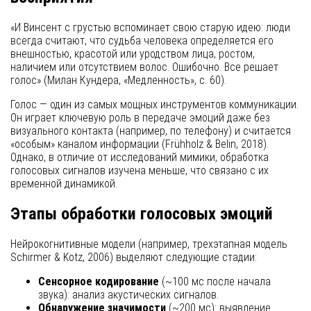
«И Винсент с грустью вспоминает свою старую идею: люди
всегда считают, что судьба человека определяется его
внешностью, красотой или уродством лица, ростом,
наличием или отсутствием волос. Ошибочно. Все решает
голос» (Милан Кундера, «Медленность», с. 60).
Голос — один из самых мощных инструментов коммуникации.
Он играет ключевую роль в передаче эмоций даже без
визуального контакта (например, по телефону) и считается
«особым» каналом информации (Frühholz & Belin, 2018).
Однако, в отличие от исследований мимики, обработка
голосовых сигналов изучена меньше, что связано с их
временной динамикой.
Этапы обработки голосовых эмоций
Нейрокогнитивные модели (например, трехэтапная модель
Schirmer & Kotz, 2006) выделяют следующие стадии:
Сенсорное кодирование
(~100 мс после начала
звука): анализ акустических сигналов.
Обнаружение значимости
(~200 мс): выявление