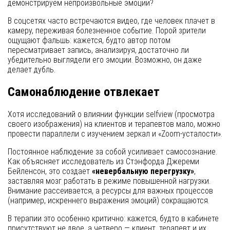
демонстрируем непроизвольные эмоции?
В соцсетях часто встречаются видео, где человек плачет в
камеру, переживая болезненное событие. Порой зрители
ощущают фальшь: кажется, будто автор потом
пересматривает запись, анализируя, достаточно ли
убедительно выглядели его эмоции. Возможно, он даже
делает дубль.
Самонаблюдение отвлекает
Хотя исследований о влиянии функции selfview (просмотра
своего изображения) на клиентов и терапевтов мало, можно
провести параллели с изучением зеркал и «Zoom-усталости».
Постоянное наблюдение за собой усиливает самосознание.
Как объясняет исследователь из Стэнфорда Джереми
Бейленсон, это создает
«невербальную перегрузку»
,
заставляя мозг работать в режиме повышенной нагрузки.
Внимание рассеивается, а ресурсы для важных процессов
(например, искреннего выражения эмоций) сокращаются.
В терапии это особенно критично: кажется, будто в кабинете
присутствуют не двое, а четверо — клиент, терапевт и их