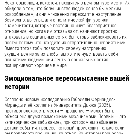
Некоторые люди, кажется, находятся в вечном туре мести. Их
обидели в том, что большинство людей сочло бы мелким
оскорблением, и они мгновенно переходят в наступление.
Возможно, вы слышали о политической фигуре или
знаменитости, которые постоянно ищут благоприятное
отношение, но когда им отказывают, начинают яростно
атаковать в социальных сетях. Вы готовы заблокировать их
посты, потому что находите их отвратительно неприятными.
Вместо того чтобы позволить своему настроению
ухудшиться из-за их злобы, вы хотите чувствовать себя
поднятыми людьми, чьи ленты в социальных сетях
подчеркивают хорошее в мире.
Эмоциональное переосмысление вашей
истории
Согласно новому исследованию Габриелы Фернандес-
Миранды и её коллег из Университета Дьюка (2025),
противоположность мести — прощение — может быть
объяснена двумя возможными механизмами. Первый — это
«эпизодическое забывание», при котором вы забываете
детали события, процесс, который происходит только если
вы позволяете прощению начаться. Во «втором процессе»,