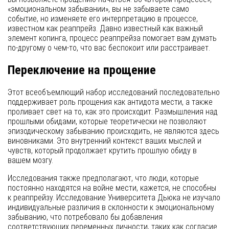
«эмоциональном забывании», вы не забываете само
событие, но изменяете его интерпретацию в процессе,
известном как реаппрейз. Давно известный как важный
элемент копинга, процесс реаппрейза помогает вам думать
по-другому о чем-то, что вас беспокоит или расстраивает.
Переключение на прощение
Этот всеобъемлющий набор исследований последовательно
поддерживает роль прощения как антидота мести, а также
проливает свет на то, как это происходит. Размышления над
прошлыми обидами, которые теоретически не позволяют
эпизодическому забыванию происходить, не являются здесь
виновниками. Это внутренний контекст ваших мыслей и
чувств, который продолжает крутить прошлую обиду в
вашем мозгу.
Исследования также предполагают, что люди, которые
постоянно находятся на войне мести, кажется, не способны
к реаппрейзу. Исследование Университета Дьюка не изучало
индивидуальные различия в склонности к эмоциональному
забыванию, что потребовало бы добавления
соответствующих переменных личности, таких как согласие