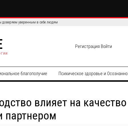
сов: сравнение эффективности и точности данных
E
Регистрация
Войти
огии
иональное благополучие
Психическое здоровье и Осознанно
ходство влияет на качеств
и партнером