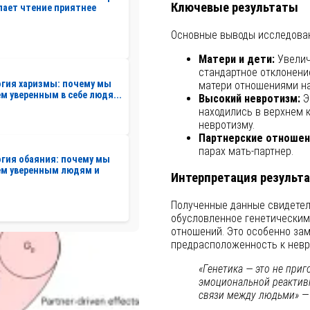
Ключевые результаты
лает чтение приятнее
Основные выводы исследова
Матери и дети:
Увелич
стандартное отклонени
гия харизмы: почему мы
матери отношениями на 
м уверенным в себе людя...
Высокий невротизм:
Э
находились в верхнем 
невротизму.
Партнерские отношен
парах мать-партнер.
гия обаяния: почему мы
ем уверенным людям и
Интерпретация результ
Полученные данные свидетел
обусловленное генетическим 
отношений. Это особенно зам
предрасположенность к невр
«Генетика — это не приг
эмоциональной реактив
связи между людьми»
— 