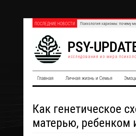
ПОСЛЕДНИЕ НОВОСТИ
Телефонные против онлайн-опро
PSY-UPDAT
исследования из мира психол
Главная
Личная жизнь и Семья
Эмоц
Как генетическое с
матерью, ребенком 