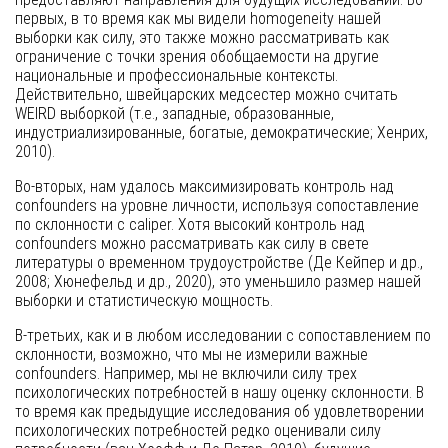
первых, в то время как мы видели homogeneity нашей
выборки как силу, это также можно рассматривать как
ограничение с точки зрения обобщаемости на другие
национальные и профессиональные контексты.
Действительно, швейцарских медсестер можно считать
WEIRD выборкой (т.е., западные, образованные,
индустриализированные, богатые, демократические; Хенрих,
2010).
Во-вторых, нам удалось максимизировать контроль над
confounders на уровне личности, используя сопоставление
по склонности с caliper. Хотя высокий контроль над
confounders можно рассматривать как силу в свете
литературы о временном трудоустройстве (Де Кейпер и др.,
2008; Хюнефельд и др., 2020), это уменьшило размер нашей
выборки и статистическую мощность.
В-третьих, как и в любом исследовании с сопоставлением по
склонности, возможно, что мы не измерили важные
confounders. Например, мы не включили силу трех
психологических потребностей в нашу оценку склонности. В
то время как предыдущие исследования об удовлетворении
психологических потребностей редко оценивали силу