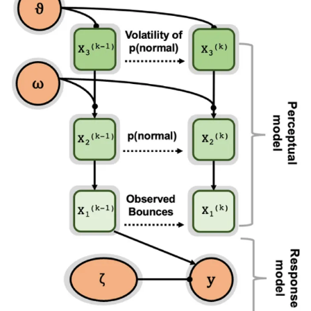
significantly отличались от нуля для ε2 и α.
Обсуждение
В этом исследовании мы изучили взаимосвязь между
physiological encoding of surprise и active inference
поведениями during naturalistic visuomotor task. Эта работа
provides важный тест foundational моделей perceptual
системы и расширяет текущее понимание в более
реалистичные human movement skills.
Заключение
В summary, эта работа provides новые insights в контроль
anticipatory eye movements during complex movement tasks.
Результаты показывают, что phasic physiological signalling of
surprise является потенциально important механизмом в
active inference и human sensorimotor поведении.