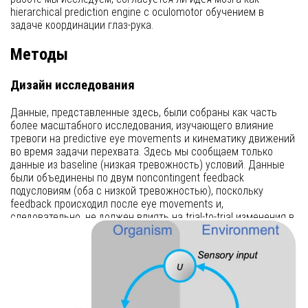
hierarchical prediction engine с oculomotor обучением в
задаче координации глаз-рука.
Методы
Дизайн исследования
Данные, представленные здесь, были собраны как часть
более масштабного исследования, изучающего влияние
тревоги на predictive eye movements и кинематику движений
во время задачи перехвата. Здесь мы сообщаем только
данные из baseline (низкая тревожность) условий. Данные
были объединены по двум noncontingent feedback
подусловиям (оба с низкой тревожностью), поскольку
feedback происходил после eye movements и,
следовательно, не должен влиять на trial-to-trial изменения в
taskevoked response.
Участники
Сорок четыре участника (возраст 18–30 лет, средний = 22.8 ±
2.3; 23 мужчины, 21 женщина) были набраны из популяции