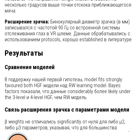
несколько градусов выше точки отскока приближающегося
мяча.
Расширение зрачка:
Бинокулярный диаметр зрачка (в мм)
записывался с частотой 90 Гц со встроенной системы
отслеживания глаз в VR шлеме. Данные обрабатывались с
использованием protocols, хорошо established в литературе.
Результаты
Сравнение моделей
В поддержку нашей первой гипотезы, model fits strongly
favoured both HGF модели над RW learning model. Bayes
factors показали, что данные considerably более likely under
the 3-level и 4-level HGF, чем RW модель.
Связь расширения зрачка с параметрами модели
β weights не отличались significantly от нуля для либо μ2,
либо μ3 параметров, указывая, что для большинства
участников taskevoked pupil response не отслеживал beliefs
about p(normal) или volatility. β weights были, однако, positive и