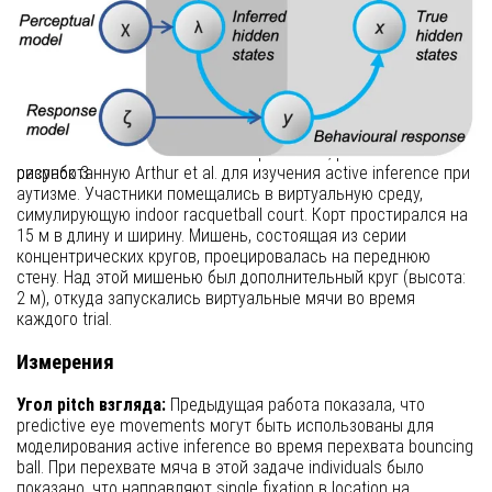
университета Великобритании для участия в исследовании.
Участники не были осведомлены о целях эксперимента и
сообщили об отсутствии prior experience игры в VR-based
racquet sports.
Задача
Участники выполняли VR interception task, ранее
рисунок 3
разработанную Arthur et al. для изучения active inference при
аутизме. Участники помещались в виртуальную среду,
симулирующую indoor racquetball court. Корт простирался на
15 м в длину и ширину. Мишень, состоящая из серии
концентрических кругов, проецировалась на переднюю
стену. Над этой мишенью был дополнительный круг (высота:
2 м), откуда запускались виртуальные мячи во время
каждого trial.
Измерения
Угол pitch взгляда:
Предыдущая работа показала, что
predictive eye movements могут быть использованы для
моделирования active inference во время перехвата bouncing
ball. При перехвате мяча в этой задаче individuals было
показано, что направляют single fixation в location на