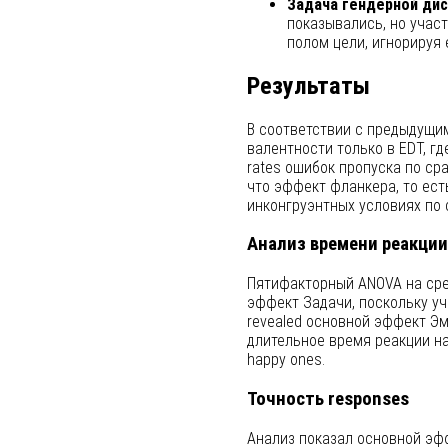
Задача гендерной дис
показывались, но учас
полом цели, игнорируя
Результаты
В соответствии с предыдущи
валентности только в EDT, г
rates ошибок пропуска по ср
что эффект фланкера, то ест
инконгруэнтных условиях по 
Анализ времени реакции
Пятифакторный ANOVA на сред
эффект Задачи, поскольку уч
revealed основной эффект Эм
длительное время реакции на
happy ones.
Точность responses
Анализ показал основной эф