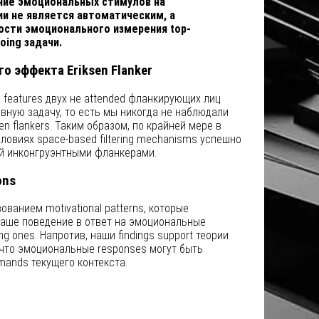
ние эмоциональных стимулов на
и не является автоматическим, а
ости эмоционального измерения top-
oing задачи.
о эффекта Eriksen Flanker
о features двух не attended фланкирующих лиц
овную задачу, то есть мы никогда не наблюдали
n flankers. Таким образом, по крайней мере в
овиях space-based filtering mechanisms успешно
ый инконгруэнтными фланкерами.
ons
ванием motivational patterns, которые
аше поведение в ответ на эмоциональные
ing ones. Напротив, наши findings support теории
, что эмоциональные responses могут быть
mands текущего контекста.