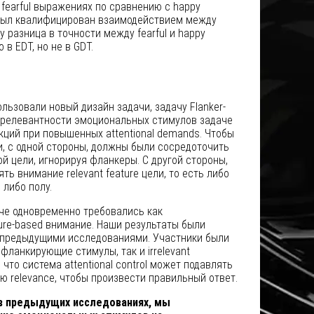
fearful выражениях по сравнению с happy
был квалифицирован взаимодействием между
 разница в точности между fearful и happy
в EDT, но не в GDT.
льзовали новый дизайн задачи, задачу Flanker-
ь релевантности эмоциональных стимулов задаче
кций при повышенных attentional demands. Чтобы
и, с одной стороны, должны были сосредоточить
й цели, игнорируя фланкеры. С другой стороны,
ь внимание relevant feature цели, то есть либо
либо полу.
аче одновременно требовались как
ture-based внимание. Наши результаты были
t с предыдущими исследованиями. Участники были
фланкирующие стимулы, так и irrelevant
 что система attentional control может подавлять
 relevance, чтобы произвести правильный ответ.
 в предыдущих исследованиях, мы