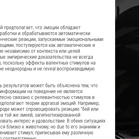
й предполагает, что эмоции обладают
работки и обрабатываются автоматически.
денческие реакции, запускаемые эмоциональными
ющими, постулируются как автоматические и
е независимо от контекста или целей
ные эмпирические доказательства не всегда
й, поскольку эффекты валентных стимулов на
е неоднородны и не reveal воспроизводимую
ь результатов может быть объяснена тем, что
информации на поведение не является
тесно связано с релевантностью стимулов в
едполагают теории appraisal эмоций. Например,
ироде может спровоцировать реакцию "бей или
за той же змеей, загипнотизированной
звать интерес и удовольствие. В обеих ситуациях
я близко к животному, но due to его знаниям и
ценивает стимул, приписывая ему различную
я соответственно.