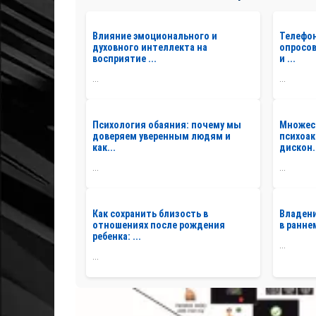
Влияние эмоционального и
Телефо
духовного интеллекта на
опросов
восприятие ...
и ...
...
...
Психология обаяния: почему мы
Множес
доверяем уверенным людям и
психоак
как...
дискон.
...
...
Как сохранить близость в
Владени
отношениях после рождения
в ранне
ребенка: ...
...
...