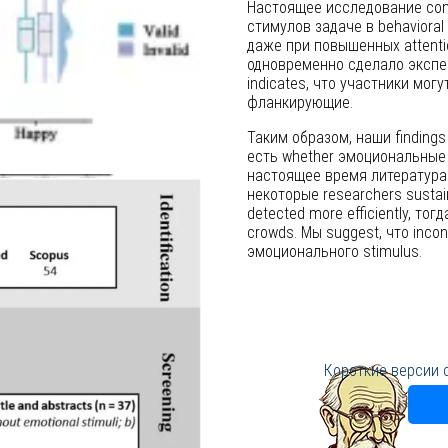
Настоящее исследование con
стимулов задаче в behavioral
даже при повышенных attenti
одновременно сделало экспер
indicates, что участники могут
фланкирующие.
Таким образом, наши findings м
есть whether эмоциональные л
настоящее время литература н
некоторые researchers sustain
detected more efficiently, тог
crowds. Мы suggest, что incons
эмоционального stimulus.
Короткие версии 