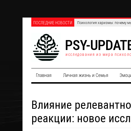
ПОСЛЕДНИЕ НОВОСТИ
Телефонные против онлайн-опро
PSY-UPDAT
исследования из мира психол
Главная
Личная жизнь и Семья
Эмоц
Влияние релевантно
реакции: новое исс