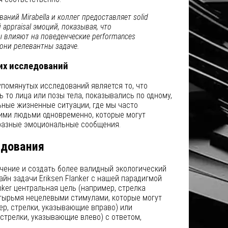
аний Mirabella и коллег предоставляет solid
 appraisal эмоций, показывая, что
 влияют на поведенческие performances
 они релевантны задаче.
х исследований
омянутых исследований является то, что
 то лица или позы тела, показывались по одному,
ьные жизненные ситуации, где мы часто
ими людьми одновременно, которые могут
разные эмоциональные сообщения.
едования
чение и создать более валидный экологический
айн задачи Eriksen Flanker с нашей парадигмой
anker центральная цель (например, стрелка
етырьмя нецелевыми стимулами, которые могут
р, стрелки, указывающие вправо) или
стрелки, указывающие влево) с ответом,