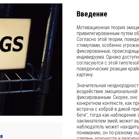
Введение
Мотивационная теория эмоци
привилегированным путем об
Согласно этой теории, пове
стимулами, особенно угрожа
фиксированные, происходящи
индивидуума. Однако доступ
согласуются с этой гипотезо
поведенческие реакции крайн
картину.
Значительная неоднородност
воздействие эмоциональной 
фиксированным. Скорее, оно 
конкретном контексте, как пр
встреча с коброй в дикой пр
беги", тогда как наблюдение 
заклинателем змей, может вы
наблюдатель может находитьс
пониманию, он по-разному о
я
степень опасности и реагиру