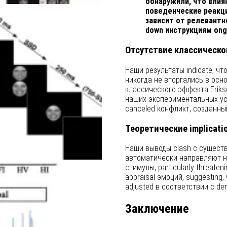
обнаружили, что влия
поведенческие реакци
зависит от релевантн
down инструкциям ong
Отсутствие классическог
Наши результаты indicate, чт
никогда не вторгались в осн
классического эффекта Erikse
наших экспериментальных усл
canceled конфликт, созданн
Теоретические implicati
Наши выводы clash с существо
автоматически направляют н
стимулы, particularly threaten
appraisal эмоций, suggesting
adjusted в соответствии с de
Заключение