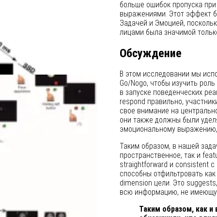
больше ошибок пропуска при 
выражениями. Этот эффект 
Задачей и Эмоцией, поскольку
лицами была значимой только 
Обсуждение
В этом исследовании мы испо
Go/Nogo, чтобы изучить рол
в запуске поведенческих реа
respond правильно, участник
свое внимание на центрально
они также должны были уделят
эмоциональному выражению, 
Таким образом, в нашей зад
пространственное, так и fea
straightforward и consisten
способны отфильтровать как 
dimension цели. Это suggests,
всю информацию, не имеющую
Таким образом, как и