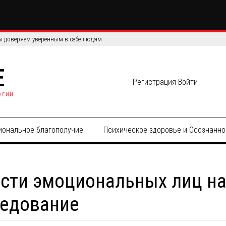
сов: сравнение эффективности и точности данных
E
Регистрация
Войти
огии
иональное благополучие
Психическое здоровье и Осознанно
сти эмоциональных лиц на
ледование