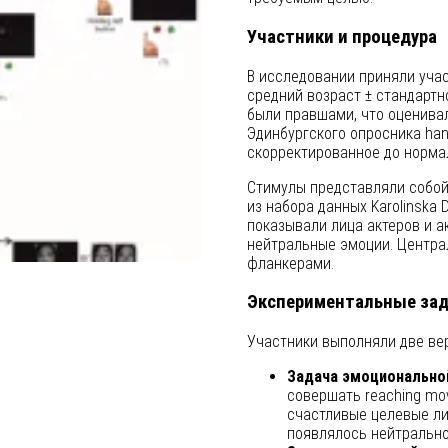
Участники и процедура
В исследовании приняли уча
средний возраст ± стандартно
были правшами, что оценива
Эдинбургского опросника ha
скорректированное до норма
Стимулы представляли собой 
из набора данных Karolinska 
показывали лица актеров и а
нейтральные эмоции. Центра
фланкерами.
Экспериментальные за
Участники выполняли две вер
Задача эмоциональной
совершать reaching mo
счастливые целевые ли
появлялось нейтрально