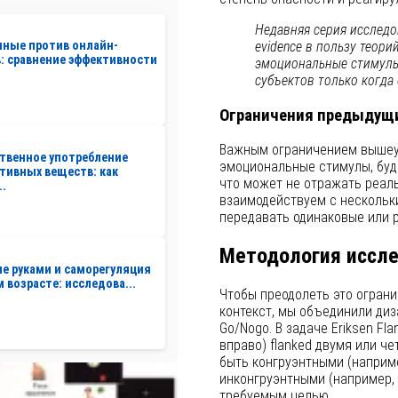
Недавняя серия исследов
evidence в пользу теорий
нные против онлайн-
: сравнение эффективности
эмоциональные стимулы
субъектов только когда
Ограничения предыдущи
Важным ограничением вышеуп
твенное употребление
эмоциональные стимулы, будь
тивных веществ: как
что может не отражать реал
..
взаимодействуем с нескольк
передавать одинаковые или 
Методология иссл
е руками и саморегуляция
м возрасте: исследова...
Чтобы преодолеть это ограни
контекст, мы объединили диз
Go/Nogo. В задаче Eriksen Fl
вправо) flanked двумя или ч
быть конгруэнтными (наприме
инконгруэнтными (например, 
требуемым целью.