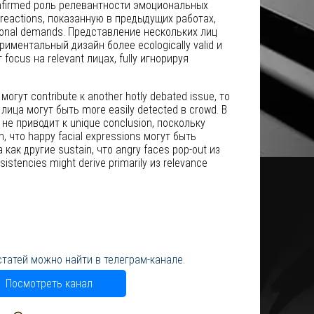
firmed роль релевантности эмоциональных
 reactions, показанную в предыдущих работах,
onal demands. Представление нескольких лиц
иментальный дизайн более ecologically valid и
 focus на relevant лицах, fully игнорируя
огут contribute к another hotly debated issue, то
ица могут быть more easily detected в crowd. В
е приводит к unique conclusion, поскольку
, что happy facial expressions могут быть
да как другие sustain, что angry faces pop-out из
istencies might derive primarily из relevance
статей можно найти в телеграм-канале.
Посмотреть канал