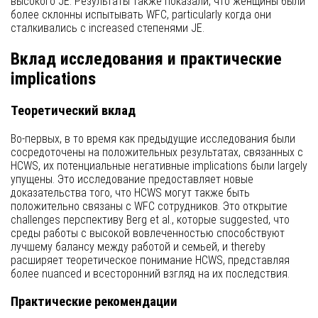
высокого JE. Результаты также показали, что женщины были
более склонны испытывать WFC, particularly когда они
сталкивались с increased степенями JE.
Вклад исследования и практические
implications
Теоретический вклад
Во-первых, в то время как предыдущие исследования были
сосредоточены на положительных результатах, связанных с
HCWS, их потенциальные негативные implications были largely
упущены. Это исследование предоставляет новые
доказательства того, что HCWS могут также быть
положительно связаны с WFC сотрудников. Это открытие
challenges перспективу Berg et al., которые suggested, что
среды работы с высокой вовлеченностью способствуют
лучшему балансу между работой и семьей, и thereby
расширяет теоретическое понимание HCWS, представляя
более nuanced и всесторонний взгляд на их последствия.
Практические рекомендации