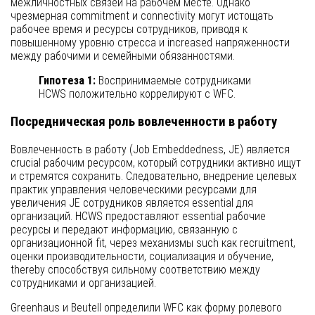
межличностных связей на рабочем месте. Однако
чрезмерная commitment и connectivity могут истощать
рабочее время и ресурсы сотрудников, приводя к
повышенному уровню стресса и increased напряженности
между рабочими и семейными обязанностями.
Гипотеза 1:
Воспринимаемые сотрудниками
HCWS положительно коррелируют с WFC.
Посредническая роль вовлеченности в работу
Вовлеченность в работу (Job Embeddedness, JE) является
crucial рабочим ресурсом, который сотрудники активно ищут
и стремятся сохранить. Следовательно, внедрение целевых
практик управления человеческими ресурсами для
увеличения JE сотрудников является essential для
организаций. HCWS предоставляют essential рабочие
ресурсы и передают информацию, связанную с
организационной fit, через механизмы such как recruitment,
оценки производительности, социализация и обучение,
thereby способствуя сильному соответствию между
сотрудниками и организацией.
Greenhaus и Beutell определили WFC как форму ролевого