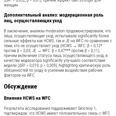
(ΔR² = 0,032, p < 0,01), причем эффект был stronger для
женщин.
Дополнительный анализ: модерационная роль
лиц, осуществляющих уход
В заключение, анализы moderation продемонстрировали, что
лица, осуществляющие уход, испытывали significantly более
сильные эффекты как HCWS, так и JE на WFC по сравнению с
теми, кто не осуществляет уход (HCWS → WFC: β = 0,12*
против β = 0,03; JE → WFC: β = 0,47*** против β = 0,11),
причем включение статуса лица, осуществляющего уход, в
качестве модератора significantly улучшило соответствие
модели (ΔR² = 0,019, p = 0,009), highlighting критическую роль
обязанностей по уходу в усилении воздействия рабочих
факторов на WFC.
Обсуждение
Влияние HCWS на WFC
Результаты исследования поддерживают Гипотезу 1,
подтверждая, что HCWS имеют положительную связь с WFC.