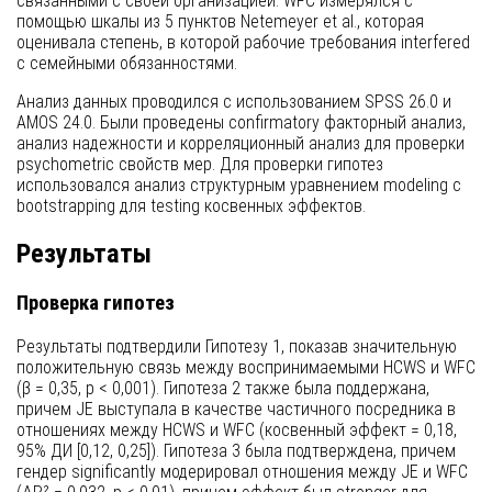
связанными с своей организацией. WFC измерялся с
помощью шкалы из 5 пунктов Netemeyer et al., которая
оценивала степень, в которой рабочие требования interfered
с семейными обязанностями.
Анализ данных проводился с использованием SPSS 26.0 и
AMOS 24.0. Были проведены confirmatory факторный анализ,
анализ надежности и корреляционный анализ для проверки
psychometric свойств мер. Для проверки гипотез
использовался анализ структурным уравнением modeling с
bootstrapping для testing косвенных эффектов.
Результаты
Проверка гипотез
Результаты подтвердили Гипотезу 1, показав значительную
положительную связь между воспринимаемыми HCWS и WFC
(β = 0,35, p < 0,001). Гипотеза 2 также была поддержана,
причем JE выступала в качестве частичного посредника в
отношениях между HCWS и WFC (косвенный эффект = 0,18,
95% ДИ [0,12, 0,25]). Гипотеза 3 была подтверждена, причем
гендер significantly модерировал отношения между JE и WFC