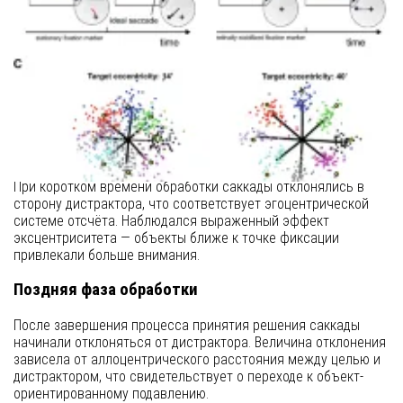
Участники выполняли задачу на запоминание цели с
последующей саккадой к ней при наличии отвлекающего
объекта. Положения целей и дистракторов варьировались
по эгоцентрическому расстоянию (эксцентриситету) и
аллоцентрическому расстоянию между ними.
Результаты
Ранняя фаза обработки
При коротком времени обработки саккады отклонялись в
сторону дистрактора, что соответствует эгоцентрической
системе отсчёта. Наблюдался выраженный эффект
эксцентриситета — объекты ближе к точке фиксации
привлекали больше внимания.
Поздняя фаза обработки
После завершения процесса принятия решения саккады
начинали отклоняться от дистрактора. Величина отклонения
зависела от аллоцентрического расстояния между целью и
дистрактором, что свидетельствует о переходе к объект-
ориентированному подавлению.