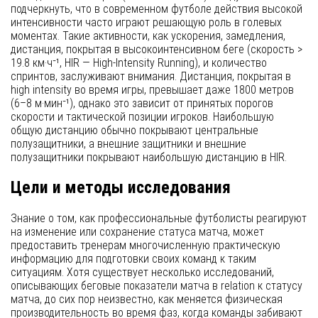
подчеркнуть, что в современном футболе действия высокой
интенсивности часто играют решающую роль в голевых
моментах. Такие активности, как ускорения, замедления,
дистанция, покрытая в высокоинтенсивном беге (скорость >
19.8 км·ч⁻¹, HIR — High-Intensity Running), и количество
спринтов, заслуживают внимания. Дистанция, покрытая в
high intensity во время игры, превышает даже 1800 метров
(6–8 м·мин⁻¹), однако это зависит от принятых порогов
скорости и тактической позиции игроков. Наибольшую
общую дистанцию обычно покрывают центральные
полузащитники, а внешние защитники и внешние
полузащитники покрывают наибольшую дистанцию в HIR.
Цели и методы исследования
Знание о том, как профессиональные футболисты реагируют
на изменение или сохранение статуса матча, может
предоставить тренерам многочисленную практическую
информацию для подготовки своих команд к таким
ситуациям. Хотя существует несколько исследований,
описывающих беговые показатели матча в relation к статусу
матча, до сих пор неизвестно, как меняется физическая
производительность во время фаз, когда команды забивают