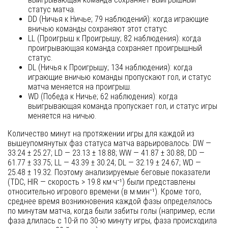
статус матча.
DD (Ничья к Ничье; 79 наблюдений): когда играющие
вничью команды сохраняют этот статус.
LL (Проигрыш к Проигрышу; 82 наблюдения): когда
проигрывающая команда сохраняет проигрышный
статус.
DL (Ничья к Проигрышу; 134 наблюдения): когда
играющие вничью команды пропускают гол, и статус
матча меняется на проигрыш.
WD (Победа к Ничье; 62 наблюдения): когда
выигрывающая команда пропускает гол, и статус игры
меняется на ничью.
Количество минут на протяжении игры для каждой из
вышеупомянутых фаз статуса матча варьировалось: DW —
33.24 ± 25.27; LD — 23.13 ± 18.88; WW — 41.87 ± 30.88; DD —
61.77 ± 33.75; LL — 43.39 ± 30.24; DL — 32.19 ± 24.67; WD —
25.48 ± 19.32. Поэтому анализируемые беговые показатели
(TDC, HIR — скорость > 19.8 км·ч⁻¹) были представлены
относительно игрового времени (в м·мин⁻¹). Кроме того,
среднее время возникновения каждой фазы определялось
по минутам матча, когда были забиты голы (например, если
фаза длилась с 10-й по 30-ю минуту игры, фаза происходила