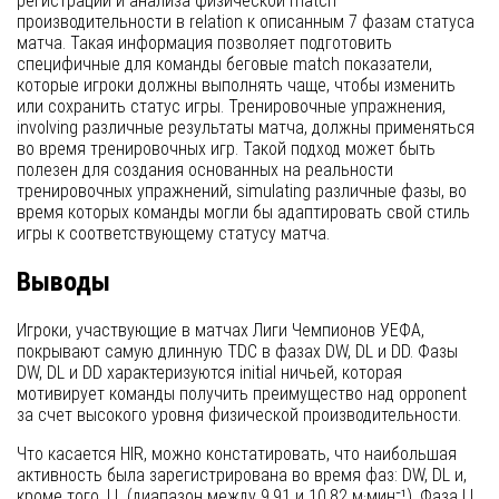
регистрации и анализа физической match
производительности в relation к описанным 7 фазам статуса
матча. Такая информация позволяет подготовить
специфичные для команды беговые match показатели,
которые игроки должны выполнять чаще, чтобы изменить
или сохранить статус игры. Тренировочные упражнения,
involving различные результаты матча, должны применяться
во время тренировочных игр. Такой подход может быть
полезен для создания основанных на реальности
тренировочных упражнений, simulating различные фазы, во
время которых команды могли бы адаптировать свой стиль
игры к соответствующему статусу матча.
Выводы
Игроки, участвующие в матчах Лиги Чемпионов УЕФА,
покрывают самую длинную TDC в фазах DW, DL и DD. Фазы
DW, DL и DD характеризуются initial ничьей, которая
мотивирует команды получить преимущество над opponent
за счет высокого уровня физической производительности.
Что касается HIR, можно констатировать, что наибольшая
активность была зарегистрирована во время фаз: DW, DL и,
кроме того, LL (диапазон между 9.91 и 10.82 м·мин⁻¹). Фаза LL