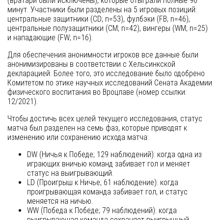
(вратари были исключены), которые отыграли полные 90
минут. Участники были разделены на 5 игровых позиций:
центральные защитники (CD; n=53), фулбэки (FB; n=46),
центральные полузащитники (CM; n=42), вингеры (WM; n=25)
и нападающие (FW; n=16).
Для обеспечения анонимности игроков все данные были
анонимизированы в соответствии с Хельсинкской
декларацией. Более того, это исследование было одобрено
Комитетом по этике научных исследований Сената Академии
физического воспитания во Вроцлаве (номер ссылки:
12/2021).
Чтобы достичь всех целей текущего исследования, статус
матча был разделен на семь фаз, которые приводят к
изменению или сохранению исхода матча:
DW (Ничья к Победе; 129 наблюдений): когда одна из
играющих вничью команд забивает гол и меняет
статус на выигрывающий.
LD (Проигрыш к Ничье; 61 наблюдение): когда
проигрывающая команда забивает гол, и статус
меняется на ничью.
WW (Победа к Победе; 79 наблюдений): когда
выигрывающая команда сохраняет выигрышный