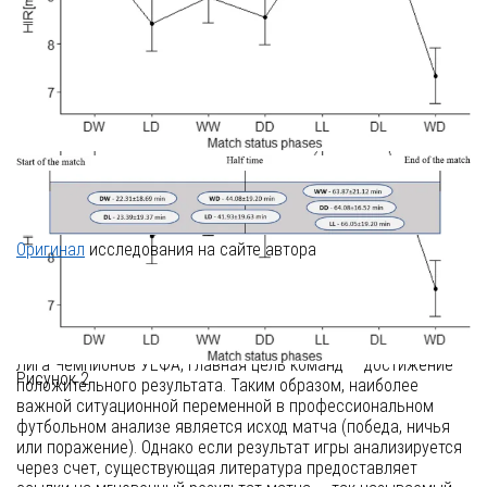
Оригинал
исследования на сайте автора
Введение
В профессиональных футбольных соревнованиях, таких как
Лига Чемпионов УЕФА, главная цель команд — достижение
Рисунок 2
положительного результата. Таким образом, наиболее
важной ситуационной переменной в профессиональном
футбольном анализе является исход матча (победа, ничья
или поражение). Однако если результат игры анализируется
через счет, существующая литература предоставляет