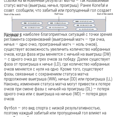
ссылки на мгновенный результат матча — так называемый
статус матча (выигрыш, ничья, проигрыш). Ранее Konefał и
соавт. сообщили, что забитый или пропущенный гол создает
возможность разделить статус матча на семь различных
фаз. Эти фазы связаны с изменением или сохранением
статуса матча.
Начиная с наиболее благоприятных ситуаций с точки зрения
Рисунок 3
регламента соревнований (выигранный матч — три очка,
ничья — одно очко, проигранный матч — ноль очков),
существует возможность увеличить количество набранных
очков, когда фаза игры меняется с ничьей на выигрыш (DW)
— с одного очка до трех очков за победу. Далее существует
фаза от проигрыша к ничье (LD), где количество набранных
очков меняется с нуля на одно. Кроме того, существуют
фазы, связанные с сохранением статуса матча:
продолжение выигрыша (WW), ничьи (DD) или проигрыша (LL).
Наконец, изменения статуса матча могут привести к потере
очков при смене фазы с ничьей на проигрыш (DL) — потеря
одного очка или с выигрыша на ничью (WD) — потеря двух
очков.
Футбол — это вид спорта с низкой результативностью,
поэтому каждый забитый или пропущенный гол влияет на