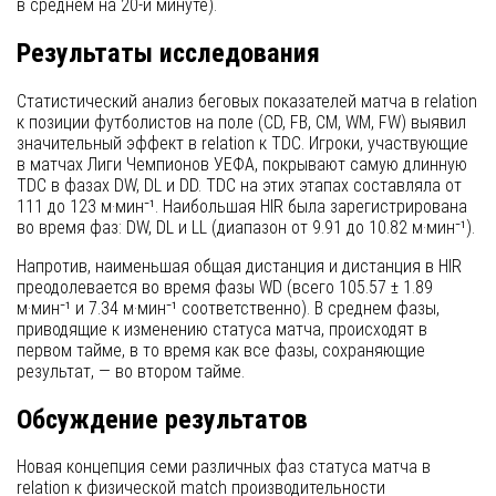
в среднем на 20-й минуте).
Результаты исследования
Статистический анализ беговых показателей матча в relation
к позиции футболистов на поле (CD, FB, CM, WM, FW) выявил
значительный эффект в relation к TDC. Игроки, участвующие
в матчах Лиги Чемпионов УЕФА, покрывают самую длинную
TDC в фазах DW, DL и DD. TDC на этих этапах составляла от
111 до 123 м·мин⁻¹. Наибольшая HIR была зарегистрирована
во время фаз: DW, DL и LL (диапазон от 9.91 до 10.82 м·мин⁻¹).
Напротив, наименьшая общая дистанция и дистанция в HIR
преодолевается во время фазы WD (всего 105.57 ± 1.89
м·мин⁻¹ и 7.34 м·мин⁻¹ соответственно). В среднем фазы,
приводящие к изменению статуса матча, происходят в
первом тайме, в то время как все фазы, сохраняющие
результат, — во втором тайме.
Обсуждение результатов
Новая концепция семи различных фаз статуса матча в
relation к физической match производительности