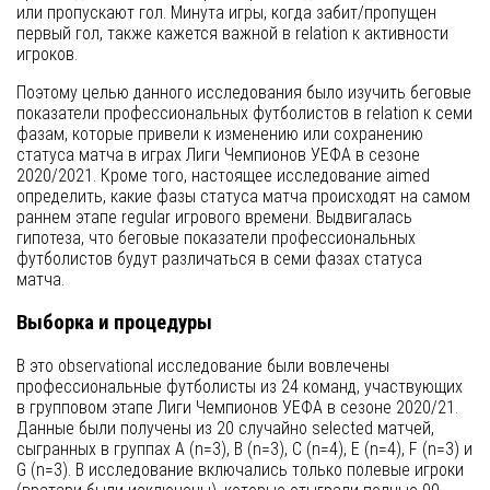
или пропускают гол. Минута игры, когда забит/пропущен
первый гол, также кажется важной в relation к активности
игроков.
Поэтому целью данного исследования было изучить беговые
показатели профессиональных футболистов в relation к семи
фазам, которые привели к изменению или сохранению
статуса матча в играх Лиги Чемпионов УЕФА в сезоне
2020/2021. Кроме того, настоящее исследование aimed
определить, какие фазы статуса матча происходят на самом
раннем этапе regular игрового времени. Выдвигалась
гипотеза, что беговые показатели профессиональных
футболистов будут различаться в семи фазах статуса
матча.
Выборка и процедуры
В это observational исследование были вовлечены
профессиональные футболисты из 24 команд, участвующих
в групповом этапе Лиги Чемпионов УЕФА в сезоне 2020/21.
Данные были получены из 20 случайно selected матчей,
сыгранных в группах A (n=3), B (n=3), C (n=4), E (n=4), F (n=3) и
G (n=3). В исследование включались только полевые игроки