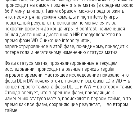
происходит на самом позднем этапе матча (в среднем около
66-й минуты игры). Таким образом, можно предположить,
что, несмотря на усилия команды и high intensity игры,
невыгодный результат в основном не меняется из-за
нехватки времени до конца игры. В contrast, наименьшая
общая дистанция и дистанция в HIR преодолевается во
время фазы WD. Снижение intensity игры,
зарегистрированное в этой фазе, по-видимому, приводит к
потере гола и негативному изменению статуса матча.
Фазы статуса матча, проанализированные в текущем
исследовании, происходят в разные периоды regular
игрового времени. Настоящее исследование показало, что
фазы DL и DW появляются в начале игры, фазы LD и WD — в
конце первого тайма, а фазы DD, LL и WW — во втором тайме.
Отсюда следует, что в среднем фазы, приводящие к
изменению статуса матча, происходят в первом тайме, в то
время как все фазы, сохраняющие результат, — во втором
тайме.