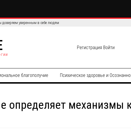
сов: сравнение эффективности и точности данных
E
Регистрация
Войти
огии
иональное благополучие
Психическое здоровье и Осознанно
е определяет механизмы к