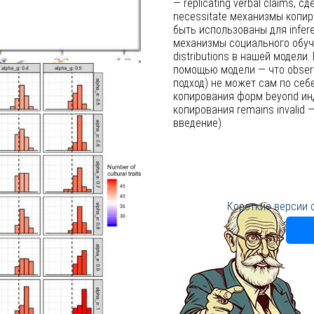
— replicating verbal claims, 
necessitate механизмы копир
быть использованы для infer
механизмы социального обуче
distributions в нашей модели. 
помощью модели — что observ
подход) не может сам по себе
копирования форм beyond инд
копирования remains invalid —
введение).
Короткие версии 