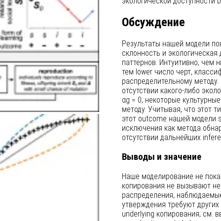
экологической доступности bei
Обсуждение
Результаты нашей модели пок
склонность и экологическая 
паттернов. Интуитивно, чем 
тем lower число черт, класс
распределительному методу. 
отсутствии какого-либо экологи
αg = 0, некоторые культурны
методу. Учитывая, что этот 
этот outcome нашей модели s
исключения как метода обнар
отсутствии дальнейших inferen
Выводы и значение
Наше моделирование не пока
копирования не вызывают не
распределения, наблюдаемые 
утверждения требуют других 
underlying копирования; см. в