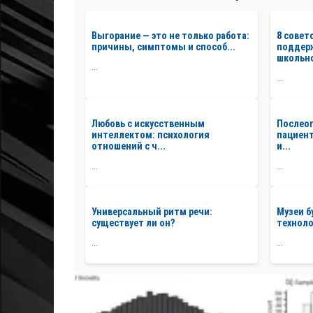
Выгорание — это не только работа:
8 совет
причины, симптомы и способ...
поддер
школьно
...
...
Любовь с искусственным
Послео
интеллектом: психология
пациент
отношений с ч...
и...
...
...
Универсальный ритм речи:
Музеи б
существует ли он?
техноло
...
...