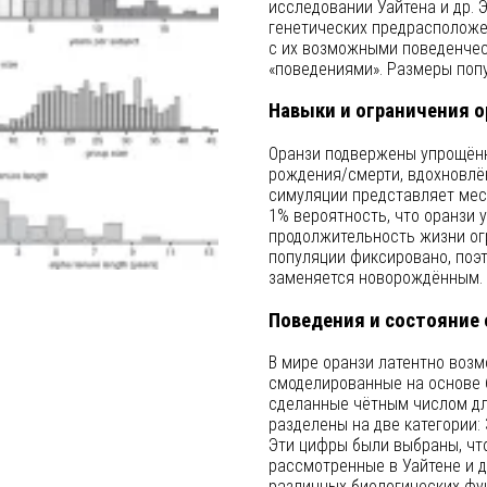
исследовании Уайтена и др. 
генетических предрасположе
с их возможными поведенчес
«поведениями». Размеры попу
Навыки и ограничения о
Оранзи подвержены упрощённ
рождения/смерти, вдохновлён
симуляции представляет месяц
1% вероятность, что оранзи
продолжительность жизни огра
популяции фиксировано, поэт
заменяется новорождённым.
Поведения и состояние 
В мире оранзи латентно воз
смоделированные на основе 6
сделанные чётным числом дл
разделены на две категории:
Эти цифры были выбраны, чт
рассмотренные в Уайтене и д
различных биологических фун