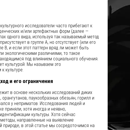
культурного исследователи часто прибегают к
денческих и/или артефактных форм (далее —
пах одного вида, используя так называемый метод
рисутствует в группе А, но отсутствует (или его
пе B, и если этот паттерн вряд ли может быть
и экологическими различиями, то такое
находящимся под влиянием социального обучения.
ает культурой. Мы называем это
к культуре.
од и его ограничения
ежит в основе нескольких исследований диких
 орангутанов, паукообразных обезьян, горилл и
вался у неприматов. Исследования людей и
е приняли, хотя иногда и неявно,
идентификации культуры. Хотя сейчас
методы, направленные на выявление
й природе, в этой статье мы сосредоточимся на