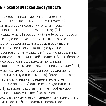
ь и экологическая доступность
ное через описанную выше процедуру,
 нет в соответствии с его генетической
занных с едой поведений, экологической
клонность — это вероятность pg (0,1),
каждого из 64 поведений (и не to be confused с
и, αg, определяет вероятность того, что
ждого поведения одинакова для всех шести
и вероятность одинакова, pg случайно
распределения между 0 и 1. Если она различна,
спользуя географический градиент. Мы выбираем
 её расстояние до каждой популяции.
тся в pg путём масштабирования их между 0 и 1,
участка, где pg = 0, связанное поведение не
ополнительную информацию). Заметьте, что αg =
ических влияний на поведение, но что нет
в этом аспекте. Экологическая доступность —
,1), которая представляет likelihood находки
alue на каждом участке. Экологическая
лько связанным с едой поведениям и вычисляется
араметр αe чтобы определить вероятность