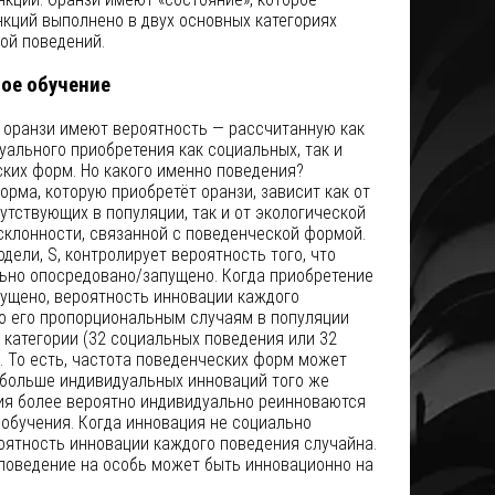
нкций выполнено в двух основных категориях
ой поведений.
ое обучение
 оранзи имеют вероятность — рассчитанную как
ального приобретения как социальных, так и
ких форм. Но какого именно поведения?
рма, которую приобретёт оранзи, зависит как от
утствующих в популяции, так и от экологической
склонности, связанной с поведенческой формой.
ели, S, контролирует вероятность того, что
ьно опосредовано/запущено. Когда приобретение
ущено, вероятность инновации каждого
по его пропорциональным случаям в популяции
 категории (32 социальных поведения или 32
. То есть, частота поведенческих форм может
 больше индивидуальных инноваций того же
я более вероятно индивидуально реинноваются
 обучения. Когда инновация не социально
оятность инновации каждого поведения случайна.
 поведение на особь может быть инновационно на