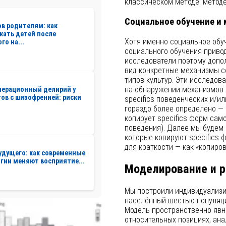
классическом методе: метод
Социальное обучение и
ов родителям: как
жать детей после
Хотя именно социальное обуч
го на...
социального обучения привод
исследователи поэтому допол
вид конкретные механизмы с
типов культур. Эти исследова
на обнаружении механизмов 
перационный делирий у
ов с шизофренией: риски
specifics поведенческих и/и
гораздо более определено —
копирует specifics форм само
поведения). Далее мы будем
которые копируют specifics 
для краткости — как «копиров
удущего: как современные
гии меняют восприятие...
Моделирование и 
Мы построили индивидуализи
населённый шестью популяци
Модель пространственно явн
относительных позициях, ан