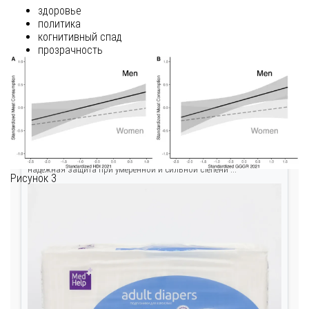
здоровье
политика
когнитивный спад
прозрачность
VIP-синдром
Медхелп Подгузники для взрослых M №30 — защита и
комфорт
Подгузники для взрослых Медхелп размер M, 30 штук —
надежная защита при умеренной и сильной степени ...
Рисунок 3