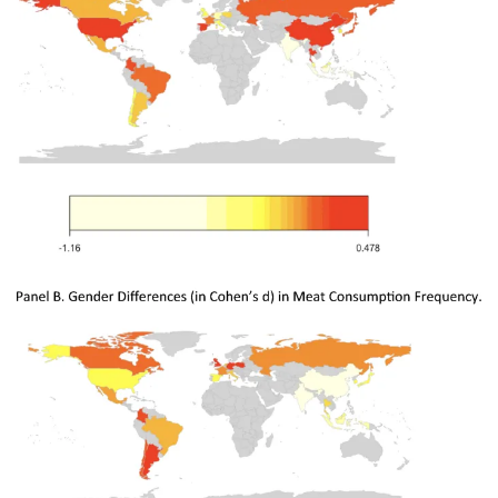
Гендерные различия универсальны и не зависят от
культуры.
Различия связаны с гендерными ролями и слабее в
странах с высоким равенством.
Различия усиливаются в развитых странах из-за
больших возможностей для выражения гендерных
ролей.
Методология
Участники исследования
Данные были собраны в 2021 году с помощью платформы
Cint. В выборку вошли респонденты из 23 стран, включая
Китай, Германию и США. После исключения невалидных
ответов осталось 20 802 участника.
Методы анализа
Использовались:
Индекс человеческого развития (ИЧР)
— показатель,