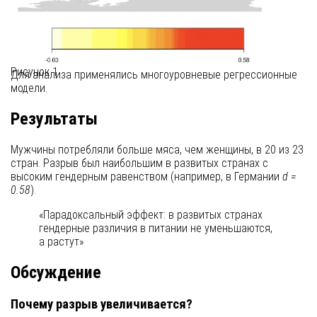
учитывающий здоровье, образование и доход.
Глобальный индекс гендерного разрыва (GГИ)
—
измеряет равенство в экономике, образовании и
политике.
Рисунок 1
Для анализа применялись многоуровневые регрессионные
модели.
Результаты
Мужчины потребляли больше мяса, чем женщины, в 20 из 23
стран. Разрыв был наибольшим в развитых странах с
высоким гендерным равенством (например, в Германии
d =
0.58
).
«Парадоксальный эффект: в развитых странах
гендерные различия в питании не уменьшаются,
а растут»
Обсуждение
Почему разрыв увеличивается?