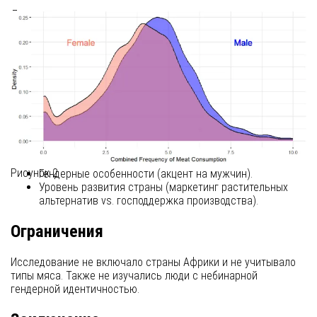
Две возможные причины:
Богатые страны дают больше свободы для проявления
гендерных предпочтений.
Мужчины в таких странах чаще выбирают мясо из-за
культурных ассоциаций с маскулинностью.
Практические последствия
Снижение потребления мяса важно для экологии.
Результаты показывают, что стратегии должны учитывать:
Рисунок 2
Гендерные особенности (акцент на мужчин).
Уровень развития страны (маркетинг растительных
альтернатив vs. господдержка производства).
Ограничения
Исследование не включало страны Африки и не учитывало
типы мяса. Также не изучались люди с небинарной
гендерной идентичностью.