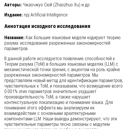
Авторы:
Чжаочжуо Сюй (Zhaozhuo Xu) и др.
Издание:
npj Artificial Intelligence
Аннотация исходного исследования
Название:
Как большие языковые модели кодируют теорию
разума: исследование разреженных закономерностей
параметров
В данной работе исследуется появление способностей к
Теории разума (ToM) в больших языковых моделях (LLM) с
механистической точки зрения, с акцентом на роль крайне
разреженных закономерностей параметров. Мы
представляем новый метод для идентификации параметров,
чувствительных к ToM, и показываем, что возмущение всего
0.001% этих параметров значительно ухудшает
производительность ToM, а также нарушает
контекстуальную локализацию и понимание языка. Для
понимания этого эффекта мы анализируем их
взаимодействие с основными архитектурными
компонентами LLM. Наши выводы демонстрируют, что эти
чувствительные параметры тесно связаны с модулем