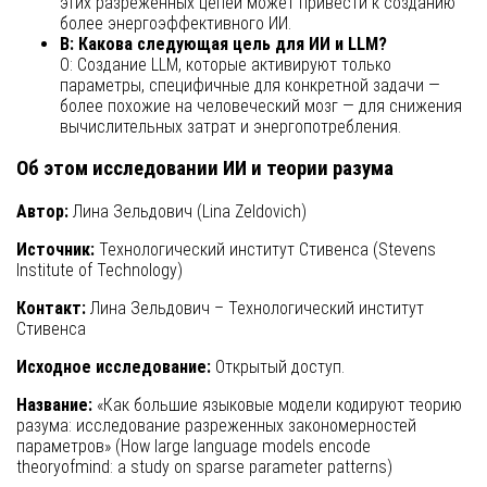
этих разреженных цепей может привести к созданию
более энергоэффективного ИИ.
В: Какова следующая цель для ИИ и LLM?
О: Создание LLM, которые активируют только
параметры, специфичные для конкретной задачи —
более похожие на человеческий мозг — для снижения
вычислительных затрат и энергопотребления.
Об этом исследовании ИИ и теории разума
Автор:
Лина Зельдович (Lina Zeldovich)
Источник:
Технологический институт Стивенса (Stevens
Institute of Technology)
Контакт:
Лина Зельдович – Технологический институт
Стивенса
Исходное исследование:
Открытый доступ.
Название:
«Как большие языковые модели кодируют теорию
разума: исследование разреженных закономерностей
параметров» (How large language models encode
theoryofmind: a study on sparse parameter patterns)