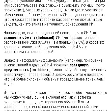
(аудиовизуальное или только аудио), контекст (информация
или обстоятельства, помогающие объяснить, почему что-то
происходит), базовые уровни правды/лжи (доли честного и
обманчивого общения) и личность ИИ (созданные для того,
чтобы действовать и говорить как реальные люди), чтобы
увидеть, как это влияет на точность обнаружения ИИ.
Например, одно из исследований показало, что ИИ был
склонен к обману (liebiased)
: ИИ был гораздо точнее в
распознавании лжи (85.8%), чем правды (19.5%). В коротких
допросах точность обнаружения обмана ИИ была
сопоставима с человеческой.
Однако в неформальных сценариях (например, при оценке
высказываний о друзьях) ИИ проявлял
правдивую
предвзятость (truthbias)
, демонстрируя большую точность,
аналогичную человеческой. В целом, результаты показали,
что ИИ более склонен к обману и гораздо менее точен, чем
люди.
«Наша главная цель заключалась в том, чтобы выяснить, что
мы можем узнать об ИИ, включая его как участника
экспериментов по детектированию обмана. В этом
исследовании, с использованием использованной нами