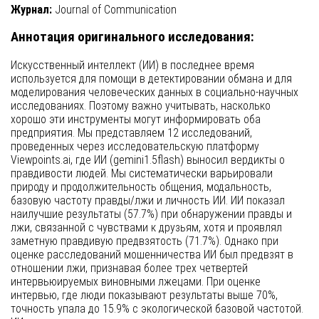
Журнал:
Journal of Communication
Аннотация оригинального исследования:
Искусственный интеллект (ИИ) в последнее время
используется для помощи в детектировании обмана и для
моделирования человеческих данных в социально-научных
исследованиях. Поэтому важно учитывать, насколько
хорошо эти инструменты могут информировать оба
предприятия. Мы представляем 12 исследований,
проведенных через исследовательскую платформу
Viewpoints.ai, где ИИ (gemini1.5flash) выносил вердикты о
правдивости людей. Мы систематически варьировали
природу и продолжительность общения, модальность,
базовую частоту правды/лжи и личность ИИ. ИИ показал
наилучшие результаты (57.7%) при обнаружении правды и
лжи, связанной с чувствами к друзьям, хотя и проявлял
заметную правдивую предвзятость (71.7%). Однако при
оценке расследований мошенничества ИИ был предвзят в
отношении лжи, признавая более трех четвертей
интервьюируемых виновными лжецами. При оценке
интервью, где люди показывают результаты выше 70%,
точность упала до 15.9% с экологической базовой частотой.