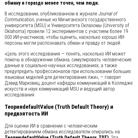
обману и гораздо менее точен, чем люди.
В исследовании, опубликованном в журнале
Journal of
Communication
, ученые из Мичиганского государственного
университета (MSU) и Университета Оклахомы (University of
Oklahoma) провели 12 экспериментов с участием более 19
000 ИИ-участников, чтобы оценить, насколько хорошо ИИ-
персоны могли распознавать обман и правду от людей.
«Цель этого исследования — понять, насколько ИИ может
помочь в обнаружении обмана, симулировать человеческие
данные в социально-научных исследованиях, а также
предупредить профессионалов при использовании больших
языковых моделей для детектирования лжи», — говорит
Дэвид Марковиц, доцент кафедры коммуникаций в Колледже
искусств и наук коммуникаций MSU и ведущий автор
исследования.
ТеорияdefaultValue (Truth Default Theory) и
предвзятость ИИ
Для оценки ИИ в сравнении с человеческим
детектированием обмана исследователи опирались на
ТеориюdefaultValue (Truth Default Theory, TDT)
. Эта