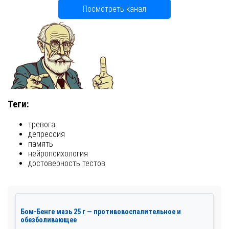
Посмотреть канал
Теги:
тревога
депрессия
память
нейропсихология
достоверность тестов
Бом-Бенге мазь 25 г — противовоспалительное и
обезболивающее