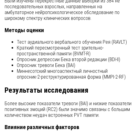
Были изучены перекрестные данные выборки из 384 не
последовательных взрослых, направленных на
амбулаторное нейропсихологическое обследование по
широкому спектру клинических вопросов.
Методы оценки
Тест аудиального вербального обучения Рея (RAVLT)
Краткий пересмотренный тест зрительно-
пространственной памяти (BVMT-R)
Опросник депрессии Бека второй редакции (BDI-II)
Опросник тревоги Бека (BAI)
Миннесотский многоаспектный личностный
опросник-2-реструктурированная форма (MMPI-2-RF)
Результаты исследования
Более высокие показатели тревоги (BAI) и низкие показатели
позитивных эмоций (RC2) были значимо связаны с большим
количеством неудач встроенных PVT памяти.
Влияние различных факторов