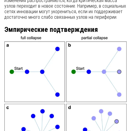
Изменения распространяются, когда критическая масса
узлов переходит в новое состояние. Например, в социальных
сетях инновации могут укорениться, если их поддерживает
достаточно много слабо связанных узлов на периферии.
Эмпирические подтверждения
Наши теоретические выводы согласуются с реальными
наблюдениями:
Социальные инновации
— новые идеи часто
возникают на периферии организаций.
Экологические системы
— локальные изменения
могут предотвратить коллапс всей сети.
Финансовые сети
— устойчивость банков зависит от
их положения в сети.
Заключение
В двусторонних сетях влияния изменения чаще начинаются
на периферии, чем в центре. Это открытие имеет значение
для управления устойчивостью социальных, экологических и
финансовых систем.