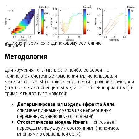
В реальности сети часто подвергаются более тонким
воздействиям, чем полное удаление узлов. В социальных
сетях люди склонны перенимать взгляды своих связей, в
экологических системах локальные изменения могут
вызвать каскадные эффекты. Такие сети мы называем
«двусторонними сетями влияния»
, поскольку узлы в них
взаимно стремятся к одинаковому состоянию.
Рисунок 1
Методология
Для изучения того, где в сети наиболее вероятно
начинаются системные изменения, мы использовали
моделирование. Мы анализировали сети с разной структурой
(случайные, экспоненциальные, масштабно-инвариантные) и
применяли два типа моделей:
Детерминированная модель эффекта Алле
—
описывает динамику узлов как непрерывную
переменную, зависящую от соседей.
Стохастическая модель Изинга
— описывает
переходы между двумя состояниями (например,
мнениями в социальной сети).