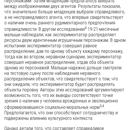
персонажами. Затем младенцам предлагалось выбрать
между изображениями двух агентов. Результаты показали,
что значительно больше младенцев выбрали справедливого,
а не несправедливого агента, что впервые свидетельствует
о наличии очень раннего рудиментарного предпочтения
4
справедливости. В другом исследовании
19-21-месячные
малыши наблюдали, как экспериментатор распределяет
ресурсы двум идентичным игрушечным персонажам. В одном
испытании экспериментатор совершил равное
распределение, дав по одному объекту каждому персонажу,
тогда как во втором, неравном сценарии, экспериментатор
совершил неравное распределение, отдав оба объекта
одному из персонажей. Малыши надежно дольше смотрели
на тестовую сцену после наблюдения неравного
распределения объектов, что свидетельствует о том, что
они ожидали, что экспериментатор будет распределять
объекты поровну. Авторы этих исследований аргументируют
возможность того, что их выводы соответствуют точке
зрения о наличии у человека врожденных и эволюционно
3,4
сформировавшихся социально-моральных норм
.
Предполагается, что они способствуют сотрудничеству и
подвержены влиянию культурного контекста.
Однако детали того, что составляет справедливое