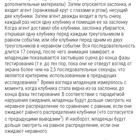
дополнительные материалы). Затем опускается заслонка, и
входит агент (оранжевый круг с глазами и ртом), несущий
две клубники. Затем агент дважды входит в путь снизу,
каждый раз неся одну клубнику и помещая ее за заслонку.
Когда агент доставил обе клубники, заслонка убирается,
открывая одну клубнику перед каждым треугольником в
равном событии, или обе клубники перед одним из двух
треугольников в неравном событии. Вся последовательность
длится 17 секунд, после чего анимация замирает, и
младенцам показывается застывшая сцена до конца фазы
тестирования (т.е. до тех пор, пока они не отведут взгляд от
экрана более чем на 2,5 последовательных секунды, что
является критерием, использованным в предыдущих
7
исследованиях
. Время взгляда младенцев измерялось с
момента, когда клубника стала видна из-за заслонки, до
конца фазы тестирования. В соответствии с парадигмой
нарушения ожидания, младенцы будут дольше смотреть на
неравное распределение по сравнению с равным, если они
ожидают равного распределения клубники (что согласуется
7
с предыдущими выводами
). И наоборот, младенцы будут
дольше смотреть на равное распределение, если они
ожидают неравного.