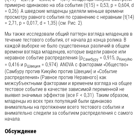
примерно одинаково на оба события (t(15) = 0,53, p = 0,604, d
= 0,26). А шведские младенцы уделяли меньше времени
просмотру равного события по сравнению с неравным (t(14)
= 2,71, p = 0,017, d = 1,35) (см. Рис. 2).
Мы также исследовали общий паттерн взгляда младенцев в
течение тестового события, от начала до конца ролика. В
каждой выборке не было существенных различий в общем
времени взгляда младенцев, которые видели равное или
неравное событие распределения (p
= 0,915, p
Самбуру
Кикуйю
= 0,416 и p
= 0,974). ANOVA с факторами «Общество»
Швеция
(Самбуру против Кикуйю против Швеции) и «Событие
распределения» (Равное против Неравного) как
межсубъектными факторами и временем взгляда на общее
тестовое событие в качестве зависимой переменной не
выявил значимых эффектов (все F < 0,31). Таким образом,
младенцы из всех трех популяций были одинаково
внимательны на протяжении всего тестового события и
внимательно следили за событием распределения с самого
начала.
Обсуждение