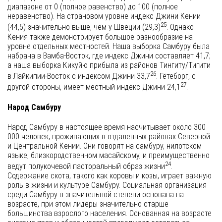
диапазоне от 0 (полное равенство) до 100 (полное
неравенство). На страновом уровне индекс Джини Кении
25
(44,5) значительно выше, чем у Швеции (29,3)
. Однако
Кения также демонстрирует большое разнообразие на
уровне отдельных местностей. Наша выборка Самбуру была
набрана в Вамба-Восток, где индекс Джини составляет 41,7;
а наша выборка Кикуйю прибыла из районов Тингиту/Тигити
26
в Лайкипии-Восток с индексом Джини 33,7
. Гётеборг, с
27
другой стороны, имеет местный индекс Джини 24,1
.
Народ Самбуру
Народ Самбуру в настоящее время насчитывает около 300
000 человек, проживающих в отдаленных районах Северной
и Центральной Кении. Они говорят на самбуру, нилотском
языке, близкородственном масайскому, и преимущественно
24
ведут полукочевой пасторальный образ жизни
.
Содержание скота, такого как коровы и козы, играет важную
роль в жизни и культуре Самбуру. Социальная организация
среди Самбуру в значительной степени основана на
возрасте, при этом лидеры значительно старше
большинства взрослого населения. Основанная на возрасте