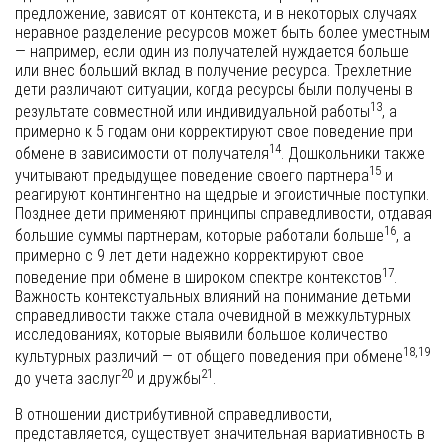
предложение, зависят от контекста, и в некоторых случаях
неравное разделение ресурсов может быть более уместным
— например, если один из получателей нуждается больше
или внес больший вклад в получение ресурса. Трехлетние
дети различают ситуации, когда ресурсы были получены в
13
результате совместной или индивидуальной работы
, а
примерно к 5 годам они корректируют свое поведение при
14
обмене в зависимости от получателя
. Дошкольники также
15
учитывают предыдущее поведение своего партнера
и
реагируют контингентно на щедрые и эгоистичные поступки.
Позднее дети применяют принципы справедливости, отдавая
16
большие суммы партнерам, которые работали больше
, а
примерно с 9 лет дети надежно корректируют свое
17
поведение при обмене в широком спектре контекстов
.
Важность контекстуальных влияний на понимание детьми
справедливости также стала очевидной в межкультурных
исследованиях, которые выявили большое количество
18,19
культурных различий — от общего поведения при обмене
20
21
до учета заслуг
и дружбы
.
В отношении дистрибутивной справедливости,
представляется, существует значительная вариативность в