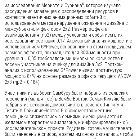
6
из исследования Меристо и Суриана
, которое изучало
рассуждения младенцев о распределении ресурсов в
контексте идентичных анимационных событий с
использованием метода нарушения ожидания и дизайна с
межсубъектным фактором 2x2. Размер эффекта
взаимодействия (ηp2) между условием и событием в их
исследовании составил 0,17. Априорный анализ мощности с
использованием G*Power, основанный на этом предыдущем
размере эффекта, показал, что для 80% мощности при
уровне α = 0,05 требовалось минимальное количество в
восемь участников на ячейку для дизайна 3x2. Постхок-
анализ с использованием G*Power выявил достигнутую
мощность 84% на основе размера эффекта текущего ANOVA
2x3 (ηp2 = 0,184).
Участники из выборки Самбуру были набраны из сельских
поселений (маньяттас) в Вамба-Восток. Семьи Кикуйю были
набраны из сельских домохозяйств в районах Тингиту и
Тигити в Лайкипия-Восток. В обоих местах местные
помощники связывались с семьями, имеющими детей в
желаемом возрастном диапазоне, и информировали их об
исследовательском проекте. Родители, готовые участвовать,
были занесены в список, а затем им снова связались, чтобы