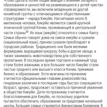
Чтобы сделать более общие выводы о влиянии западного
образования и ценностей на развивающееся у детей чувство
справедливости, мы включили младенцев из другой
кенийской группы с отличающимися общественными
структурами — народа Кикуйю. Насчитывая около 8
миллионов человек, Кикуйю являются самой крупной
этнической группой Кении, проживающей в центральной
30
части страны
. Их язык (кикуйю) относится к семье банту.
Семьи обычно говорят дома на смеси кикуйю и суахили
(национальный язык), причем суахили преобладает в
городских районах. Традиционно они были мелкими
фермерами, выращивая кукурузу, бобы и другие овощи, а
также занимаясь животноводством для собственного
пропитания. В последнее время торговля и наемный труд
стали более важными, и все большее число Кикуйю стали
частью среднего или высшего класса Кении, принимая
бизнес и образование. Хотя мужчины по-прежнему
считаются официальными главами домохозяйства,
гендерные различия в последние годы быстро сокращаются.
Возраст, однако, продолжает оставаться причиной уважения
в обществе Кикуйю. Дети по-прежнему считаются
благословением для Кикуйю, но поскольку родители
пытаются обеспечить образование за пределами начальной
школы, большие семьи становятся финансовым бременем. В