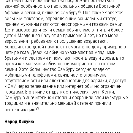
система прав и обязанностей продолжает оставаться
важной особенностью пасторальных обществ Восточной
28
Африки и сегодня, включая Самбуру
. Пол также является
сильным фактором, определяющим социальный статус,
причем мужчины являются неоспоримыми главами семьи.
Дети высоко ценятся, и семьи обычно имеют пять и более
детей. Младенцев балуют до примерно 3 лет, но по мере
взросления требования к послушанию возрастают.
Большинство детей начинают помогать по дому примерно в
четыре года. Девочки обычно ухаживают за младшими
братьями и сестрами и помогают носить воду и дрова, в то
время как мальчики обычно присматривают за скотом
семьи. Хотя большинство Самбуру сегодня владеют
мобильными телефонами, связь часто ограничена
отсутствием сети или электроэнергии для зарядки, а доступ
к СМИ через телевидение или интернет обычно ограничен
городами. В отличие от других этнических групп Кении,
Самбуру в значительной степени сохранили свои культурные
традиции и в значительно меньшей степени приняли
29
вестернизацию
.
Народ Кикуйю