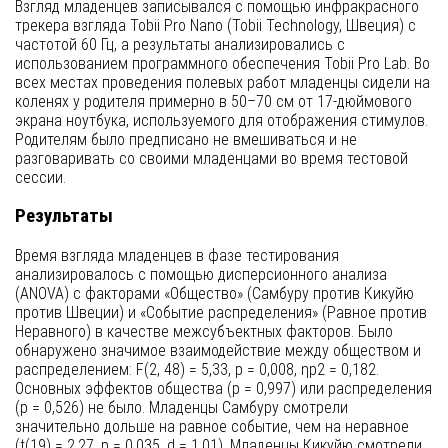
Взгляд младенцев записывался с помощью инфракрасного
трекера взгляда Tobii Pro Nano (Tobii Technology, Швеция) с
частотой 60 Гц, а результаты анализировались с
использованием программного обеспечения Tobii Pro Lab. Во
всех местах проведения полевых работ младенцы сидели на
коленях у родителя примерно в 50–70 см от 17-дюймового
экрана ноутбука, используемого для отображения стимулов.
Родителям было предписано не вмешиваться и не
разговаривать со своими младенцами во время тестовой
сессии.
Результаты
Время взгляда младенцев в фазе тестирования
анализировалось с помощью дисперсионного анализа
(ANOVA) с факторами «Общество» (Самбуру против Кикуйю
против Швеции) и «Событие распределения» (Равное против
Неравного) в качестве межсубъектных факторов. Было
обнаружено значимое взаимодействие между обществом и
распределением: F(2, 48) = 5,33, p = 0,008, ηp2 = 0,182.
Основных эффектов общества (p = 0,997) или распределения
(p = 0,526) не было. Младенцы Самбуру смотрели
значительно дольше на равное событие, чем на неравное
(t(19) = 2,27, p = 0,035, d = 1,01). Младенцы Кикуйю смотрели