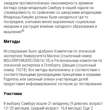
ожидали противоположную закономерность времени
взгляда среди младенцев Самбуру в нашей задаче на
справедливость по сравнению со шведскими младенцами.
Младенцы Кикуйю должны были находиться где-то
посередине, учитывая менее выраженные социальные
иерархии и растущее влияние западного образования и
30
мышления
.
Методы
Исследование было одобрено Комитетом по этической
экспертизе Университета Масено (ссылочный номер:
MSU/DRPI/MUERC/00616/18) и Региональным комитетом по
этической экспертизе в Гётеборге, Швеция (ссылочный
номер: 19218). Все методы выполнялись в соответствии с
соответствующими руководящими принципами и нормами.
Родитель или законный опекун участвующих детей
предоставил информированное согласие до тестирования.
Участники
В выборку Самбуру вошли 21 младенец (9 девочек; возраст:
13–20 месяцев; средний возраст: 16,4 месяца). Еще 2