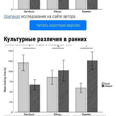
Оригинал
исследования на сайте автора
Читать короткую версию
Культурные различия в ранних
ожиданиях относительно
распределения ресурсов третьими
лицами
Исследования с использованием невербальных методов
фиксации времени взгляда показывают, что младенцы, еще
не владеющие речью, способны обнаруживать
несправедливость при распределении ресурсов третьими
лицами. Однако практически ничего не известно о
формировании этой способности за пределами узкого
западного контекста. Мы сравнили младенцев в возрасте от
12 до 20 месяцев (N = 54) из одной западной и двух
незападных культур. Младенцы из Швеции