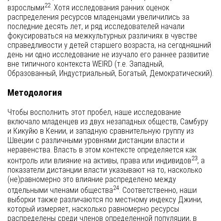
22
взрослыми
. Хотя исследования ранних оценок
распределения ресурсов младенцами увеличились за
последние десять лет, и ряд исследователей начали
фокусироваться на межкультурных различиях в чувстве
справедливости у детей старшего возраста, на сегодняшний
день ни одно исследование не изучало его раннее развитие
вне типичного контекста WEIRD (т.е. Западный,
Образованный, Индустриальный, Богатый, Демократический).
Методология
Чтобы восполнить этот пробел, наше исследование
включало младенцев из двух незападных обществ, Самбуру
и Кикуйю в Кении, и западную сравнительную группу из
Швеции с различными уровнями дистанции власти и
неравенства. Власть в этом контексте определяется как
23
контроль или влияние на активы, права или индивидов
, а
показатели дистанции власти указывают на то, насколько
(не)равномерно это влияние распределено между
24
отдельными членами общества
. Соответственно, наши
выборки также различаются по местному индексу Джини,
который измеряет, насколько равномерно ресурсы
распределены среди членов определенной популяции, в