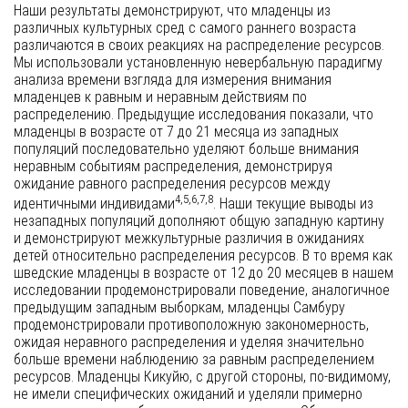
Наши результаты демонстрируют, что младенцы из
различных культурных сред с самого раннего возраста
различаются в своих реакциях на распределение ресурсов.
Мы использовали установленную невербальную парадигму
анализа времени взгляда для измерения внимания
младенцев к равным и неравным действиям по
распределению. Предыдущие исследования показали, что
младенцы в возрасте от 7 до 21 месяца из западных
популяций последовательно уделяют больше внимания
неравным событиям распределения, демонстрируя
ожидание равного распределения ресурсов между
4,5,6,7,8
идентичными индивидами
. Наши текущие выводы из
незападных популяций дополняют общую западную картину
и демонстрируют межкультурные различия в ожиданиях
детей относительно распределения ресурсов. В то время как
шведские младенцы в возрасте от 12 до 20 месяцев в нашем
исследовании продемонстрировали поведение, аналогичное
предыдущим западным выборкам, младенцы Самбуру
продемонстрировали противоположную закономерность,
ожидая неравного распределения и уделяя значительно
больше времени наблюдению за равным распределением
ресурсов. Младенцы Кикуйю, с другой стороны, по-видимому,
не имели специфических ожиданий и уделяли примерно