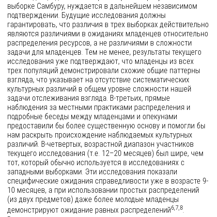
выборке Самбуру, нуждается в дальнейшем независимом
подтверждении. Будущие исследования должны
гарантировать, что различия в трех выборках действительно
являются различиями в ожиданиях младенцев относительно
распределения ресурсов, а не различиями в сложности
задачи для младенцев. Тем не менее, результаты текущего
исследования уже подтверждают, что младенцы из всех
трех популяций демонстрировали схожие общие паттерны
взгляда, что указывает на отсутствие систематических
культурных различий в общем уровне сложности нашей
задачи отслеживания взгляда. В-третьих, прямые
наблюдения за местными практиками распределения и
подробные беседы между младенцами и опекунами
предоставили бы более существенную основу и помогли бы
нам раскрыть происхождение наблюдаемых культурных
различий. В-четвертых, возрастной диапазон участников
текущего исследования (т.е. 12–20 месяцев) был шире, чем
тот, который обычно используется в исследованиях с
западными выборками. Эти исследования показали
специфические ожидания справедливости уже в возрасте 9-
10 месяцев, а при использовании простых распределений
(из двух предметов) даже более молодые младенцы
6,7,8
демонстрируют ожидание равных распределений
.