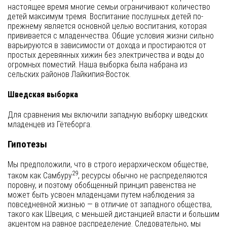
настоящее время многие семьи ограничивают количество
детей максимум тремя. Воспитание послушных детей по-
прежнему является основной целью воспитания, которая
прививается с младенчества. Общие условия жизни сильно
варьируются в зависимости от дохода и простираются от
простых деревянных хижин без электричества и воды до
огромных поместий. Наша выборка была набрана из
сельских районов Лайкипия-Восток.
Шведская выборка
Для сравнения мы включили западную выборку шведских
младенцев из Гётеборга.
Гипотезы
Мы предположили, что в строго иерархическом обществе,
29
таком как Самбуру
, ресурсы обычно не распределяются
поровну, и поэтому обобщенный принцип равенства не
может быть усвоен младенцами путем наблюдения за
повседневной жизнью — в отличие от западного общества,
такого как Швеция, с меньшей дистанцией власти и большим
акцентом на равное распределение. Следовательно, мы