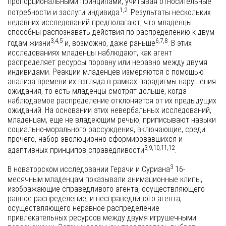
пропорциональными принципами, учитывая относительные
1,2
потребности и заслуги индивида
. Результаты нескольких
недавних исследований предполагают, что младенцы
способны распознавать действия по распределению к двум
3,4,5
6,7,8
годам жизни
и, возможно, даже раньше
. В этих
исследованиях младенцы наблюдают, как агент
распределяет ресурсы поровну или неравно между двумя
индивидами. Реакции младенцев измеряются с помощью
анализа времени их взгляда в рамках парадигмы нарушения
ожидания, то есть младенцы смотрят дольше, когда
наблюдаемое распределение отклоняется от их предыдущих
ожиданий. На основании этих невербальных исследований,
младенцам, еще не владеющим речью, приписывают навыки
социально-морального рассуждения, включающие, среди
прочего, набор эволюционно сформировавшихся и
3,9,10,11,12
адаптивных принципов справедливости
.
3
В новаторском исследовании Герачи и Суриана
16-
месячным младенцам показывали анимационные клипы,
изображающие справедливого агента, осуществляющего
равное распределение, и несправедливого агента,
осуществляющего неравное распределение
привлекательных ресурсов между двумя игрушечными