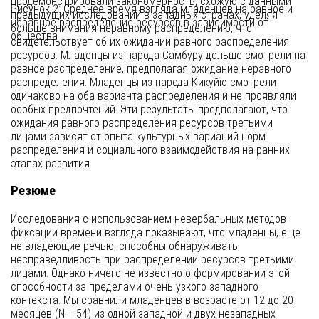
продемонстрировали закономерность, схожую с данными
Рисунок 2: Среднее время взгляда младенцев на равное и
предыдущих исследований в западных странах, уделяя
неравное распределение ресурсов в зависимости от
больше внимания неравному распределению, что
общества
свидетельствует об их ожидании равного распределения
ресурсов. Младенцы из народа Самбуру дольше смотрели на
равное распределение, предполагая ожидание неравного
распределения. Младенцы из народа Кикуйю смотрели
одинаково на оба варианта распределения и не проявляли
особых предпочтений. Эти результаты предполагают, что
ожидания равного распределения ресурсов третьими
лицами зависят от опыта культурных вариаций норм
распределения и социального взаимодействия на ранних
этапах развития.
Резюме
Исследования с использованием невербальных методов
фиксации времени взгляда показывают, что младенцы, еще
не владеющие речью, способны обнаруживать
несправедливость при распределении ресурсов третьими
лицами. Однако ничего не известно о формировании этой
способности за пределами очень узкого западного
контекста. Мы сравнили младенцев в возрасте от 12 до 20
месяцев (N = 54) из одной западной и двух незападных