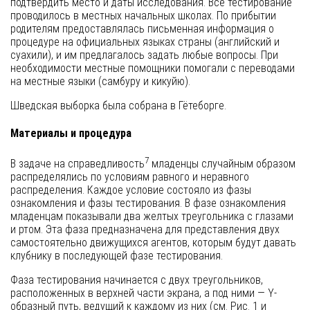
подтвердить место и даты исследования. Все тестирование
проводилось в местных начальных школах. По прибытии
родителям предоставлялась письменная информация о
процедуре на официальных языках страны (английский и
суахили), и им предлагалось задать любые вопросы. При
необходимости местные помощники помогали с переводами
на местные языки (самбуру и кикуйю).
Шведская выборка была собрана в Гётеборге.
Материалы и процедура
7
В задаче на справедливость
младенцы случайным образом
распределялись по условиям равного и неравного
распределения. Каждое условие состояло из фазы
ознакомления и фазы тестирования. В фазе ознакомления
младенцам показывали два желтых треугольника с глазами
и ртом. Эта фаза предназначена для представления двух
самостоятельно движущихся агентов, которым будут давать
клубнику в последующей фазе тестирования.
Фаза тестирования начинается с двух треугольников,
расположенных в верхней части экрана, а под ними — Y-
образный путь, ведущий к каждому из них (см. Рис. 1 и