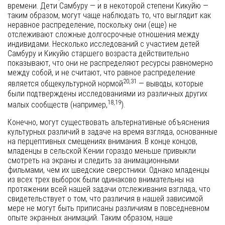
времени. Дети Самбуру — и в некоторой степени Кикуйю —
таким образом, могут чаще наблюдать то, что выглядит как
неравное распределение, поскольку они (еще) не
отслеживают сложные долгосрочные отношения между
индивидами. Несколько исследований с участием детей
Самбуру и Кикуйю старшего возраста действительно
показывают, что они не распределяют ресурсы равномерно
между собой, и не считают, что равное распределение
20,31
является общекультурной нормой
— выводы, которые
были подтверждены исследованиями из различных других
18,19
малых сообществ (например,
).
Конечно, могут существовать альтернативные объяснения
культурных различий в задаче на время взгляда, основанные
на перцептивных смещениях внимания. В конце концов,
младенцы в сельской Кении гораздо меньше привыкли
смотреть на экраны и следить за анимационными
фильмами, чем их шведские сверстники. Однако младенцы
из всех трех выборок были одинаково внимательны на
протяжении всей нашей задачи отслеживания взгляда, что
свидетельствует о том, что различия в нашей зависимой
мере не могут быть приписаны различиям в повседневном
опыте экранных анимаций. Таким образом, наше