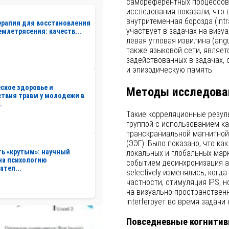
самореферентных процессов.
исследования показали, что 
внутритеменная борозда (intr
рапия для восстановления
участвует в задачах на визу
емлетрясения: качеств...
левая угловая извилина (angu
также языковой сети, являет
задействованных в задачах,
и эпизодическую память.
ское здоровье и
Методы исследова
твия травм у молодежи в
.
Такие корреляционные резул
группой с использованием ка
транскраниальной магнитной
(ЭЭГ). Было показано, что ка
ть «крутым»: научный
локальных и глобальных марк
на психологию
событием десинхронизация а
ател...
selectively изменялись, ког
частности, стимуляция IPS, н
на визуально-пространственно
interferрует во время задачи
Повседневные когнитив