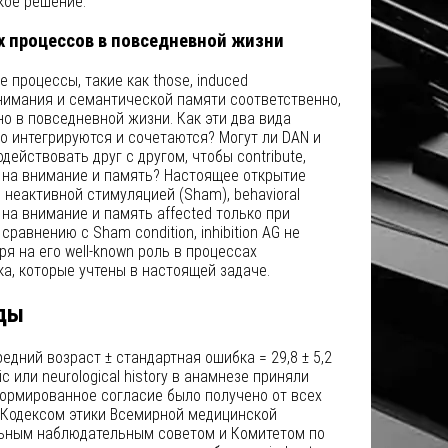
кое решение.
 процессов в повседневной жизни
процессы, такие как those, induced
нимания и семантической памяти соответственно,
о в повседневной жизни. Как эти два вида
о интегрируются и сочетаются? Могут ли DAN и
ействовать друг с другом, чтобы contribute,
 на внимание и память? Настоящее открытие
 неактивной стимуляцией (Sham), behavioral
 на внимание и память affected только при
сравнению с Sham condition, inhibition AG не
ря на его well-known роль в процессах
а, которые учтены в настоящей задаче.
ды
едний возраст ± стандартная ошибка = 29,8 ± 5,2
ic или neurological history в анамнезе приняли
формированное согласие было получено от всех
с Кодексом этики Всемирной медицинской
ьным наблюдательным советом и Комитетом по