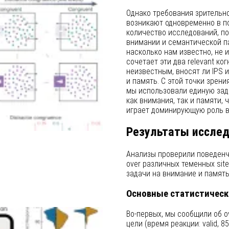
Однако требования зрительн
возникают одновременно в п
количество исследований, по
внимании и семантической па
насколько нам известно, не и
сочетает эти два relevant ко
неизвестным, вносят ли IPS 
и память. С этой точки зрени
мы использовали единую зад
как внимания, так и памяти,
играет доминирующую роль в
Результаты иссле
Анализы проверили поведенч
over различных теменных sit
задачи на внимание и память
Основные статистическ
Во-первых, мы сообщили об ov
цели (время реакции: valid, 850 