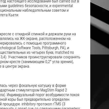
етод настоящего исследования был carried out в
ми guidelines безопасности, и experimental
итуциональным наблюдательным советом и
тета Кьети.
кресле с откидной спинкой и держали руки на
авлялись на ЖК-экране, расположенном на
генерировались с помощью программного
ological Software Tools, Pittsburgh, PA), и
ществительных из четырех букв, matched по
13,4). Участников проинструктировали сохранять
ном кресте (занимающем 0,2° угла зрения),
 в центре экрана.
лась через фокальную катушку в форме
ндартным стимулятором MagStim Rapid 2
сла). Индивидуальный порог возбудимости покоя
рной коры был предварительно определен
 процедуре. inhibitory протокол rTMS (3
aneously с onset cue со следующими parameters: