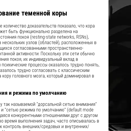
ование теменной коры
е количество доказательств показало, что кора
ожет быть функционально разделена на
тояния покоя (resting-state networks, RSNs),
з нескольких узлов (областей), расположенных в
ющихся согласованными пространственно-
танной активности. Поскольку эти сети обычно
яния покоя, их индивидуальный вклад в
 психические процессы оказалось трудно понять,
казалось трудно согласовать с классическим
 кору головного мозга, который доминировал в
ния и режима по умолчанию
ду так называемой "дорсальной сетью внимания"
AN) и "сетью режима по умолчанию" (default mode
щаяся конкурентными отношениями друг с другом
и во время выполнения задач, часто описывалась в
к контроль внешних/средовых и внутренних/