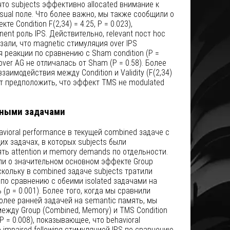
что subjects эффективно allocated внимание к
isual поле. Что более важно, мы также сообщили о
 Condition F(2,34) = 4.25, P = 0.023),
nt роль IPS. Действительно, relevant пост hoc
азали, что magnetic стимуляция over IPS
 реакции по сравнению с Sham condition (P =
over AG не отличалась от Sham (P = 0.58). Более
заимодействия между Condition и Validity (F(2,34)
ляет предположить, что эффект TMS не modulated
нными задачами
vioral performance в текущей combined задаче с
их задачах, в которых subjects были
ь attention и memory demands по отдельности.
ли о значительном основном эффекте Group
 поскольку в combined задаче subjects тратили
по сравнению с обеими isolated задачами на
 (p = 0.001). Более того, когда мы сравнили
олее ранней задачей на semantic память, мы
жду Group (Combined, Memory) и TMS Condition
, P = 0.008), показывающее, что behavioral
impaired following стимуляцией IPS по сравнению