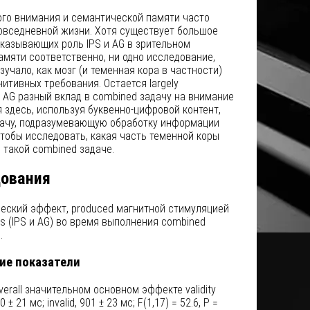
ого внимания и семантической памяти часто
овседневной жизни. Хотя существует большое
казывающих роль IPS и AG в зрительном
мяти соответственно, ни одно исследование,
зучало, как мозг (и теменная кора в частности)
гнитивных требования. Остается largely
и AG разный вклад в combined задачу на внимание
я здесь, используя буквенно-цифровой контент,
ачу, подразумевающую обработку информации
 чтобы исследовать, какая часть теменной коры
 такой combined задаче.
дования
еский эффект, produced магнитной стимуляцией
es (IPS и AG) во время выполнения combined
.
ие показатели
erall значительном основном эффекте validity
± 21 мс; invalid, 901 ± 23 мс; F(1,17) = 52.6, P =