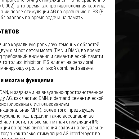
= 0.002), в то время как противоположная картина,
акции после стимуляции AG по сравнению с IPS (P
 наблюдалась во время задачи на память.
ьтатов
чило каузальную роль двух теменных областей
двум distinct сетям мозга (DAN и DMN), во время
g требований внимания и семантической памяти.
то только inhibition IPS влияет на behavioral
доминирующую роль в такой combined задаче.
и мозга и функциями
 DAN, и задачами на визуально-пространственное
ду AG, как частью DMN, и demand семантической
онстрированы с использованием
нкциональная МРТ). Более того, предыдущие
каузально подтвердили такие ассоциации во
В частности, только магнитная стимуляция IPS
кции во время выполнения задачи на визуально-
огда как только стимуляция AG interferрует во