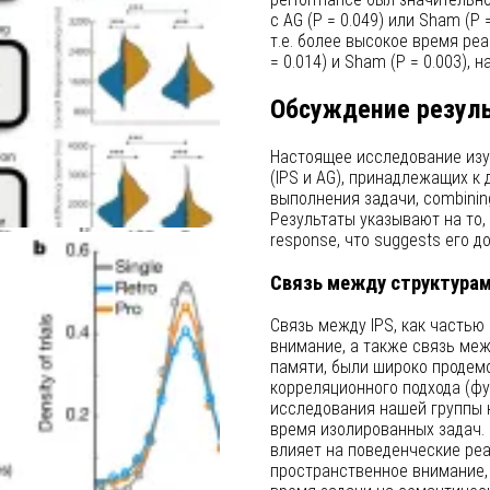
с AG (P = 0.049) или Sham (P 
т.е. более высокое время ре
= 0.014) и Sham (P = 0.003),
Обсуждение резул
Настоящее исследование изу
(IPS и AG), принадлежащих к 
выполнения задачи, combinin
Результаты указывают на то, ч
response, что suggests его 
Связь между структурам
Связь между IPS, как частью
внимание, а также связь меж
памяти, были широко продем
корреляционного подхода (фу
исследования нашей группы 
время изолированных задач. 
влияет на поведенческие реа
пространственное внимание, т