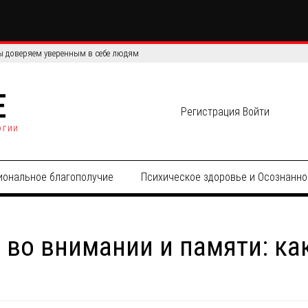
сов: сравнение эффективности и точности данных
E
Регистрация
Войти
огии
иональное благополучие
Психическое здоровье и Осознанно
 во внимании и памяти: ка