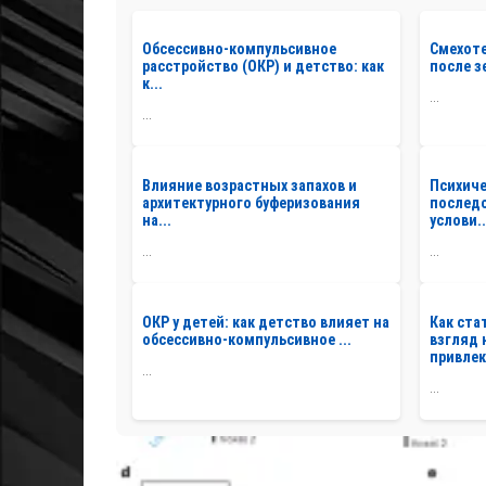
Обсессивно-компульсивное
Смехоте
расстройство (ОКР) и детство: как
после з
к...
...
...
Влияние возрастных запахов и
Психиче
архитектурного буферизования
последс
на...
услови..
...
...
ОКР у детей: как детство влияет на
Как ста
обсессивно-компульсивное ...
взгляд 
привлек
...
...