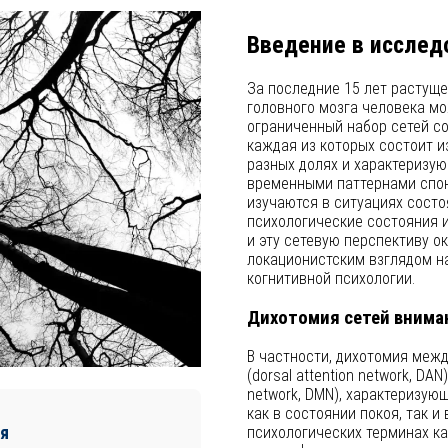
Введение в исслед
За последние 15 лет растуще
головного мозга человека м
ограниченный набор сетей сос
каждая из которых состоит и
разных долях и характеризу
временными паттернами спон
изучаются в ситуациях состо
психологические состояния и
и эту сетевую перспективу о
локационистским взглядом на
когнитивной психологии.
Дихотомия сетей внима
В частности, дихотомия меж
(dorsal attention network, D
network, DMN), характеризую
как в состоянии покоя, так 
я
психологических терминах ка