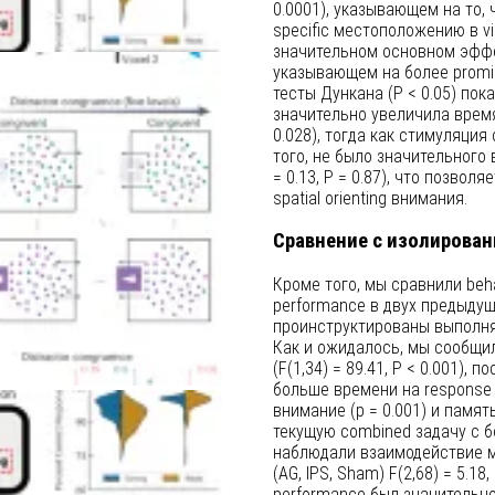
0.0001), указывающем на то, 
specific местоположению в v
значительном основном эффекте
указывающем на более promine
тесты Дункана (P < 0.05) пок
значительно увеличила время
0.028), тогда как стимуляция 
того, не было значительного в
= 0.13, P = 0.87), что позво
spatial orienting внимания.
Сравнение с изолирова
Кроме того, мы сравнили beha
performance в двух предыдущ
проинструктированы выполнят
Как и ожидалось, мы сообщи
(F(1,34) = 89.41, P < 0.001),
больше времени на response 
внимание (p = 0.001) и память
текущую combined задачу с б
наблюдали взаимодействие ме
(AG, IPS, Sham) F(2,68) = 5.18
performance был значительно 