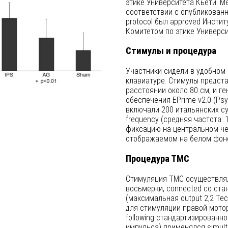
этике Университета Кьети. М
соответствии с опубликованны
protocol был approved Инст
Комитетом по этике Универси
Стимулы и процедура
Участники сидели в удобном 
клавиатуре. Стимулы предст
расстоянии около 80 см, и 
обеспечения EPrime v2.0 (Psych
включали 200 итальянских су
frequency (средняя частота: 
фиксацию на центральном чер
отображаемом на белом фоне
Процедура ТМС
Стимуляция ТМС осуществля
восьмерки, connected со ста
(максимальная output 2,2 Те
для стимуляции правой мото
following стандартизированной
импульса) применялся simult