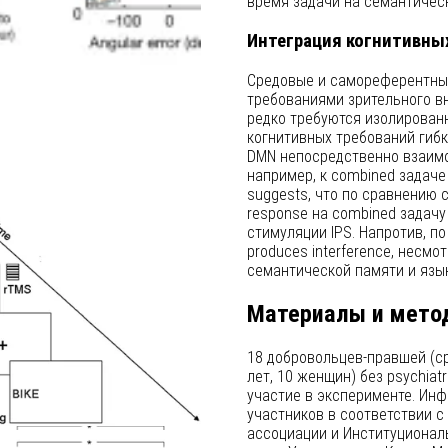
время задачи на семантичес
Интеграция когнитивных
Средовые и самореферентные 
требованиями зрительного в
редко требуются изолированн
когнитивных требований гибк
DMN непосредственно взаимод
например, к combined задаче
suggests, что по сравнению с
response на combined задачу
стимуляции IPS. Напротив, по 
produces interference, несмот
семантической памяти и язык
Материалы и мето
18 добровольцев-правшей (ср
лет, 10 женщин) без psychiatr
участие в эксперименте. Ин
участников в соответствии 
ассоциации и Институционал