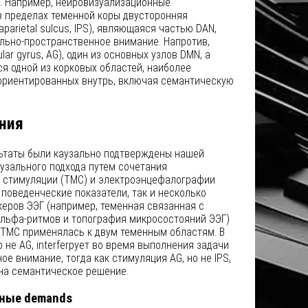
 Например, нейровизуализационные
в пределах теменной коры двусторонняя
aparietal sulcus, IPS), являющаяся частью DAN,
ально-пространственное внимание. Напротив,
lar gyrus, AG), один из основных узлов DMN, а
ся одной из корковых областей, наиболее
 ориентированных внутрь, включая семантическую
ния
ьтаты были каузально подтверждены нашей
узального подхода путем сочетания
 стимуляции (ТМС) и электроэнцефалографии
к поведенческие показатели, так и несколько
еров ЭЭГ (например, теменная связанная с
льфа-ритмов и топография микросостояний ЭЭГ)
да ТМС применялась к двум теменным областям. В
о не AG, interferрует во время выполнения задачи
е внимание, тогда как стимуляция AG, но не IPS,
 на семантическое решение.
ные demands