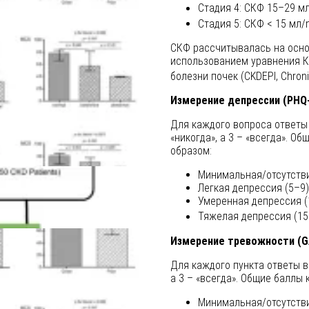
Стадия 4: СКФ 15–29 мл
Стадия 5: СКФ < 15 мл/
СКФ рассчитывалась на осно
использованием уравнения К
болезни почек (CKDEPI, Chroni
Измерение депрессии (PHQ-
Для каждого вопроса ответы 
«никогда», а 3 – «всегда». 
образом:
Минимальная/отсутстви
Легкая депрессия (5–9)
Умеренная депрессия (
Тяжелая депрессия (15
Измерение тревожности (G
Для каждого пункта ответы ва
а 3 – «всегда». Общие баллы
Минимальная/отсутстви