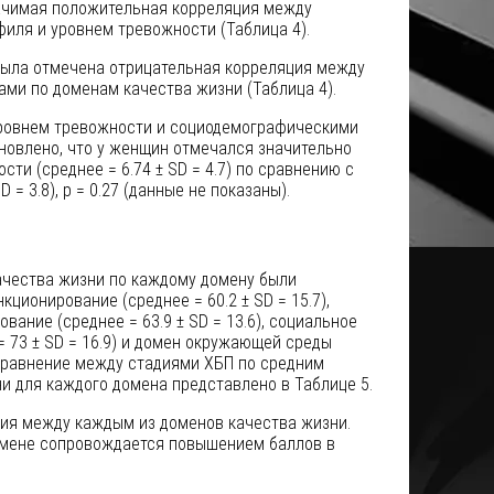
ачимая положительная корреляция между
иля и уровнем тревожности (Таблица 4).
была отмечена отрицательная корреляция между
ми по доменам качества жизни (Таблица 4).
ровнем тревожности и социодемографическими
новлено, что у женщин отмечался значительно
ти (среднее = 6.74 ± SD = 4.7) по сравнению с
 = 3.8), p = 0.27 (данные не показаны).
ачества жизни по каждому домену были
ционирование (среднее = 60.2 ± SD = 15.7),
ание (среднее = 63.9 ± SD = 13.6), социальное
 73 ± SD = 16.9) и домен окружающей среды
. Сравнение между стадиями ХБП по средним
и для каждого домена представлено в Таблице 5.
ия между каждым из доменов качества жизни.
омене сопровождается повышением баллов в