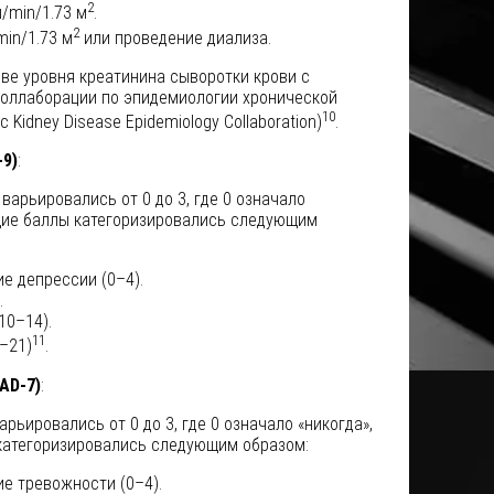
2
/min/1.73 м
.
2
min/1.73 м
или проведение диализа.
ве уровня креатинина сыворотки крови с
оллаборации по эпидемиологии хронической
10
c Kidney Disease Epidemiology Collaboration)
.
9)
:
варьировались от 0 до 3, где 0 означало
Общие баллы категоризировались следующим
е депрессии (0–4).
.
10–14).
11
–21)
.
AD-7)
:
рьировались от 0 до 3, где 0 означало «никогда»,
 категоризировались следующим образом:
е тревожности (0–4).