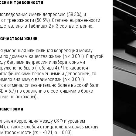
ссии и тревожности
сследования имели депрессию (58.3%), и
 от тревожности (50.5%). Степени выраженности
дставлены в Таблицах 2 и 3 соответственно.
 качеством жизни
я умеренная или сильная корреляция между
 по доменам качества жизни (p < 0.001). С другой
жду баллами депрессии и лабораторными
ружено не было (Таблица 4). Что касается
графическими переменными и депрессией, то
мело значимую взаимосвязь (p < 0.001).
тов отмечался значительно более высокий балл
SD = 5.7) по сравнению с состоящими в браке
анные не показаны).
араметрами
ельная корреляция между СКФ и уровнем
0.04), а также слабая отрицательная связь между
тревожности (rs = -0.21, p = 0.03).