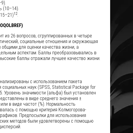
9).
 (10–14).
12
15–21)
.
HOQOLBREF)
:
т из 26 вопросов, сгруппированных в четыре
огический, социальные отношения и окружающая
 общими для оценки качества жизни, а
тдельным аспектам. Баллы преобразовывались в
е высокие баллы отражали лучшее качество жизни.
нализированы с использованием пакета
социальных наук (SPSS, Statistical Package for
 25. Уровень значимости (альфа) был установлен
представлены в виде среднего значения ±
 или в виде частот (%). Нормальность
валась с помощью критерия Колмогорова-
графиков. Предпосылки для использования
ских методов были удовлетворены с помощью
дисперсий.