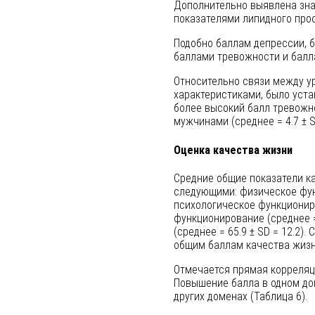
Дополнительно выявлена зн
показателями липидного проф
Подобно баллам депрессии, 
баллами тревожности и балла
Относительно связи между у
характеристиками, было уста
более высокий балл тревожнос
мужчинами (среднее = 4.7 ± SD
Оценка качества жизни
Средние общие показатели к
следующими: физическое функ
психологическое функциониров
функционирование (среднее =
(среднее = 65.9 ± SD = 12.2)
общим баллам качества жизн
Отмечается прямая корреляц
Повышение балла в одном д
других доменах (Таблица 6).