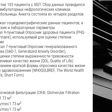
тие 103 пациента с ХБП. Сбор данных проводился
амбулаторных нефрологических клиниках
больницы. Анкета состояла из четырех разделов:
ржал социодемографические данные пациентов, а
ские и лабораторные параметры.
ал 9-пунктовый Опросник здоровья пациента (PHQ-
ionnaire), используемый для оценки степени
ии.
жал 7-пунктовый Опросник генерализованного
 (GAD-7, Generalized Anxiety Disorder),
ценки степени выраженности тревожности.
ценивал качество жизни (QOL, Quality of Life)
ванием краткой формы опросника качества жизни
 здравоохранения (WHOQOLBREF, The World Health
fe, Short Form).
очковой фильтрации (СКФ, Glomerular Filtration
2
1.73 м
.
2
/min/1.73 м
.
2
/min/1.73 м
.