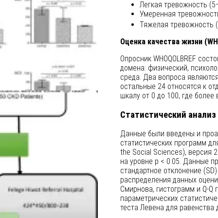
Легкая тревожность (5–
Умеренная тревожность
Тяжелая тревожность (
Оценка качества жизни (W
Опросник WHOQOLBREF состои
домена: физический, психол
среда. Два вопроса являются
остальные 24 относятся к о
шкалу от 0 до 100, где боле
Статистический анализ
Данные были введены и проа
статистических программ для 
the Social Sciences), версия
на уровне p < 0.05. Данные 
стандартное отклонение (SD)
распределения данных оцени
Смирнова, гистограмм и Q-Q 
параметрических статистиче
теста Левена для равенства 