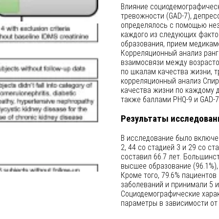
Влияние социодемографическ
тревожности (GAD-7), депрес
определялось с помощью неза
каждого из следующих фактор
образования, прием медикам
Корреляционный анализ ранг
взаимосвязи между возрасто
по шкалам качества жизни, 
корреляционный анализ Спир
качества жизни по каждому 
также баллами PHQ-9 и GAD-7
Результаты исследован
В исследование было включен
2, 44 со стадией 3 и 29 со с
составил 66.7 лет. Большинс
высшее образование (96.1%), 
Кроме того, 79.6% пациентов
заболеваний и принимали 5 и
Социодемографические харак
параметры в зависимости от 