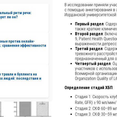
В исследовании приняли учас
с помощью анкетирования в 
альный ритм речи:
Иорданской университетской 
ует ли он?
Первый раздел
: Соде
также краткие клиниче
Второй раздел
: Включ
9, Patient Health Quest
нные против онлайн-
выраженности депресс
: сравнение эффективности
Третий раздел
: Содер
тревожного расстройства
предназначенный для о
Четвертый раздел
: О
участников с использо
Всемирной организации
 травли и буллинга на
Organization Quality of Li
х людей: последствия и
Определение стадий ХБП
:
Стадия 1: Скорость клуб
Rate, GFR) ≥ 90 мл/мин/
Стадия 2: СКФ 60–89 мл
Стадия 3: СКФ 30–59 мл