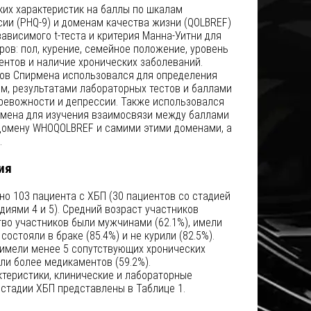
их характеристик на баллы по шкалам
сии (PHQ-9) и доменам качества жизни (QOLBREF)
висимого t-теста и критерия Манна-Уитни для
ов: пол, курение, семейное положение, уровень
ентов и наличие хронических заболеваний.
ов Спирмена использовался для определения
м, результатами лабораторных тестов и баллами
тревожности и депрессии. Также использовался
мена для изучения взаимосвязи между баллами
домену WHOQOLBREF и самими этими доменами, а
.
ия
о 103 пациента с ХБП (30 пациентов со стадией
тадиями 4 и 5). Средний возраст участников
тво участников были мужчинами (62.1%), имели
состояли в браке (85.4%) и не курили (82.5%).
 имели менее 5 сопутствующих хронических
ли более медикаментов (59.2%).
теристики, клинические и лабораторные
стадии ХБП представлены в Таблице 1.