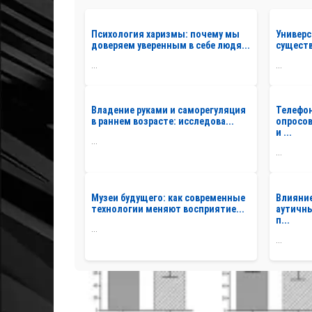
Психология харизмы: почему мы
Универс
доверяем уверенным в себе людя...
существ
...
...
Владение руками и саморегуляция
Телефо
в раннем возрасте: исследова...
опросов
и ...
...
...
Музеи будущего: как современные
Влияние
технологии меняют восприятие...
аутичны
п...
...
...