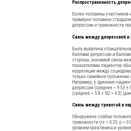
Распространенность депре
Более половины участников и
примерно половина страдали
депрессии и тревожности пре
Связь между депрессией и
Была выявлена отрицательна
баллами депрессии и баллами
стороны, значимой связи ме
показателями пациентов обна
корреляции между социодемо
только семейное положение и
Например, у одиноких пациен
депрессии (среднее = 9.53 ± 
(среднее = 5.8 ± SD = 4.3) (д
Связь между тревогой и п
Обнаружена слабая положит
тревожности (rs = 0.20, p = 
уровнем креатинина и уровнем 