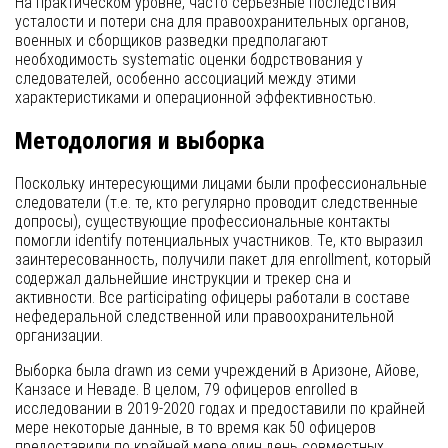
На практическом уровне, часто серьезные последствия
усталости и потери сна для правоохранительных органов,
военных и сборщиков разведки предполагают
необходимость systematic оценки бодрствования у
следователей, особенно ассоциаций между этими
характеристиками и операционной эффективностью.
Методология и выборка
Поскольку интересующими лицами были профессиональные
следователи (т.е. те, кто регулярно проводит следственные
допросы), существующие профессиональные контакты
помогли identify потенциальных участников. Те, кто выразил
заинтересованность, получили пакет для enrollment, который
содержал дальнейшие инструкции и трекер сна и
активности. Все participating офицеры работали в составе
нефедеральной следственной или правоохранительной
организации.
Выборка была drawn из семи учреждений в Аризоне, Айове,
Канзасе и Неваде. В целом, 79 офицеров enrolled в
исследовании в 2019-2020 годах и предоставили по крайней
мере некоторые данные, в то время как 50 офицеров
предоставили по крайней мере один день совместных