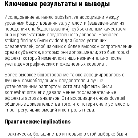
Ключевые результаты и выводы
Исследование выявило substantive ассоциации между
уровнями бодрствования vs. усталости (выведенными из
поведения сна-бодрствования), субъективным качеством
сна и результатами следственного допроса. Наиболее
striking findings были evident для более уставших
следователей, сообщающих о более высоком сопротивлении
среди субъектов, которых они допрашивали; это был robust
эффект, который изменился лишь незначительно после
учета демографических и ежедневных ковариат.
Более высокое бодрствование также ассоциировалось с
лучшим самообладанием следователя и лучше
установленным раппортом, хотя эти эффекты были
somewhat smaller и давали менее последовательные
эффекты across анализов. Эти ассоциации снова dovetail
обширные доказательства того, что потеря сна и усталость
impair регуляцию эмоций и контроль гнева.
Практические implications
Практически, большинство интервью в этой выборке были