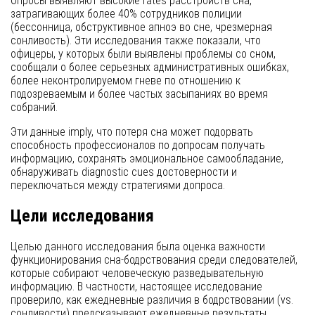
Опросы выявляют высокие rates расстройств сна,
затрагивающих более 40% сотрудников полиции
(бессонница, обструктивное апноэ во сне, чрезмерная
сонливость). Эти исследования также показали, что
офицеры, у которых были выявлены проблемы со сном,
сообщали о более серьезных административных ошибках,
более неконтролируемом гневе по отношению к
подозреваемым и более частых засыпаниях во время
собраний.
Эти данные imply, что потеря сна может подорвать
способность профессионалов по допросам получать
информацию, сохранять эмоциональное самообладание,
обнаруживать diagnostic cues достоверности и
переключаться между стратегиями допроса.
Цели исследования
Целью данного исследования была оценка важности
функционирования сна-бодрствования среди следователей,
которые собирают человеческую разведывательную
информацию. В частности, настоящее исследование
проверило, как ежедневные различия в бодрствовании (vs.
сонливости) предсказывают ежедневные результаты