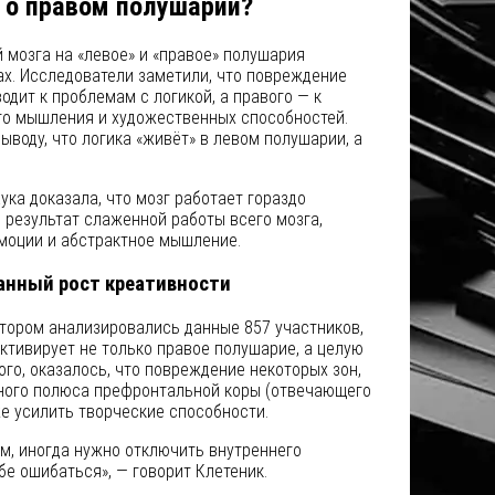
 о правом полушарии?
 мозга на «левое» и «правое» полушария
ах. Исследователи заметили, что повреждение
одит к проблемам с логикой, а правого — к
о мышления и художественных способностей.
ыводу, что логика «живёт» в левом полушарии, а
ка доказала, что мозг работает гораздо
 результат слаженной работы всего мозга,
эмоции и абстрактное мышление.
анный рост креативности
отором анализировались данные 857 участников,
активирует не только правое полушарие, а целую
ого, оказалось, что повреждение некоторых зон,
ного полюса префронтальной коры (отвечающего
е усилить творческие способности.
м, иногда нужно отключить внутреннего
бе ошибаться», — говорит Клетеник.