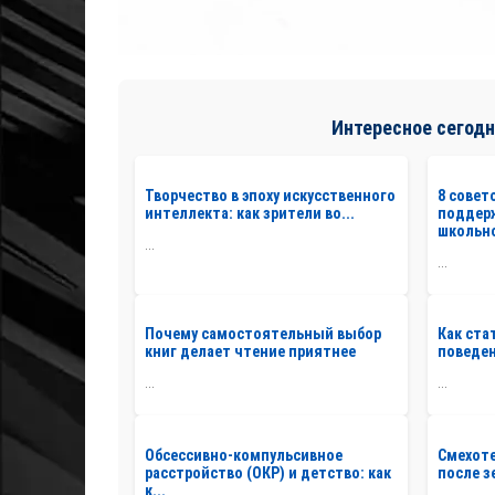
Интересное сегодн
Творчество в эпоху искусственного
8 совет
интеллекта: как зрители во...
поддер
школьно
...
...
Почему самостоятельный выбор
Как ста
книг делает чтение приятнее
поведен
...
...
Обсессивно-компульсивное
Смехоте
расстройство (ОКР) и детство: как
после з
к...