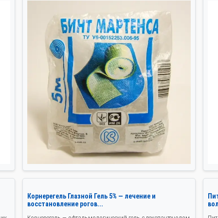
Корнерегель Глазной Гель 5% — лечение и
Пит
восстановление рогов...
во
ник
Корнерегель — офтальмологический гель с декспантенолом
Пит