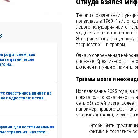
Откуда взялся миф
Теория о разделении функций
появилась в 1960–1970-х год
левого полушария часто прив
ухудшению пространственног
я
Это привело к упрощённому в
творчество — в правом.
ов родителям: как
Однако современная нейронау
жать детей после
сложнее. Креативность — это
го на...
включая интуицию, память, 
Травмы мозга и неожид
Исследование 2025 года, в к
тус сверстников влияет на
показало, что креативность 
ие подростков: иссле...
сеть областей мозга. Более т
например, правого фронталь
за самоконтроль), может даж
«Чтобы быть креативны
рапия для восстановления
критика и позволить се
емлетрясения: качеств...