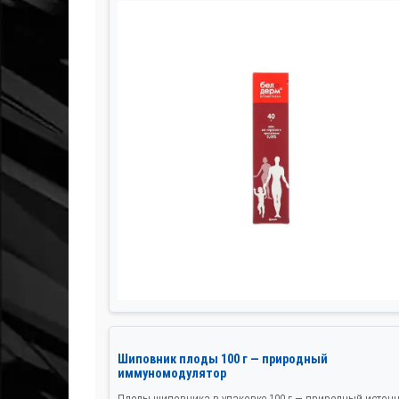
Шиповник плоды 100 г — природный
иммуномодулятор
Плоды шиповника в упаковке 100 г — природный источ