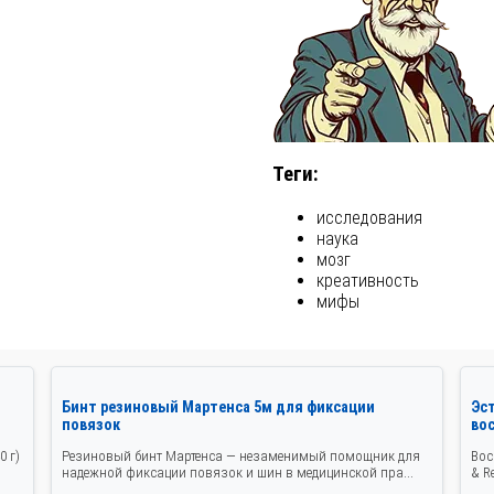
Теги:
исследования
наука
мозг
креативность
мифы
Бинт резиновый Мартенса 5м для фиксации
Эст
повязок
во
0 г)
Резиновый бинт Мартенса — незаменимый помощник для
Вос
надежной фиксации повязок и шин в медицинской пра...
& R