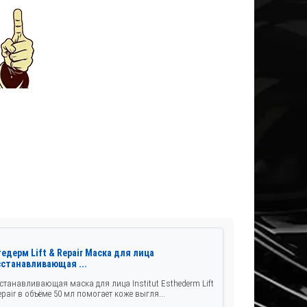
едерм Lift & Repair Маска для лица
сстанавливающая ...
станавливающая маска для лица Institut Esthederm Lift
epair в объёме 50 мл помогает коже выгля...