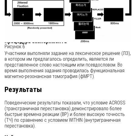
В исследовании приняли участие 63 здоровых добровольца с
праворукостью. Один участник был исключен из-за низкой
производительности. Стимулы состояли из 120 корейских
существительных, каждое из которых содержало три слога и
имело четкие морфемные границы.
Процедура эксперимента
Рисунок 6
Участники выполняли задание на лексическое решение (ЛЗ),
в котором им предлагалось определить, является ли
представленное слово настоящим или псевдословом. Во
время выполнения задания проводилась функциональная
магнитно-резонансная томография (фМРТ).
Результаты
Поведенческие результаты показали, что условие ACROSS
(трансграничная перестановка) демонстрировало более
быстрые времена реакции (ВР) и более высокую точность
(ТЧ) по сравнению с условием WITHIN (внутриграничная
перестановка).