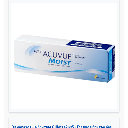
Одноразовые бритвы Gillette2 №5 - Гладкое бритье без