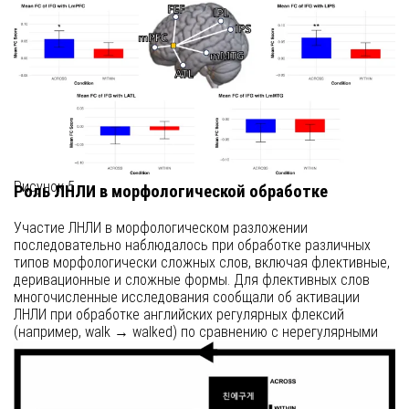
Левая нижняя лобная извилина (ЛНЛИ) хорошо известна
своей ролью в обработке языка, особенно в синтаксисе, что
подтверждается многочисленными исследованиями. Ранние
нейропсихологические исследования показали, что
нарушения грамматического производства, часто
наблюдаемые у пациентов с афазией Брока, подтверждают
роль ЛНЛИ, включая область Брока, в синтаксической
обработке.
Рисунок 5
Роль ЛНЛИ в морфологической обработке
Участие ЛНЛИ в морфологическом разложении
последовательно наблюдалось при обработке различных
типов морфологически сложных слов, включая флективные,
деривационные и сложные формы. Для флективных слов
многочисленные исследования сообщали об активации
ЛНЛИ при обработке английских регулярных флексий
(например, walk → walked) по сравнению с нерегулярными
(например, run → ran).
Методы