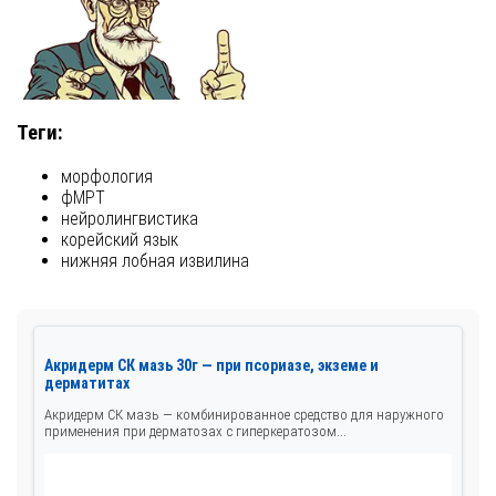
Теги:
морфология
фМРТ
нейролингвистика
корейский язык
нижняя лобная извилина
Акридерм СК мазь 30г — при псориазе, экземе и
дерматитах
Акридерм СК мазь — комбинированное средство для наружного
применения при дерматозах с гиперкератозом...