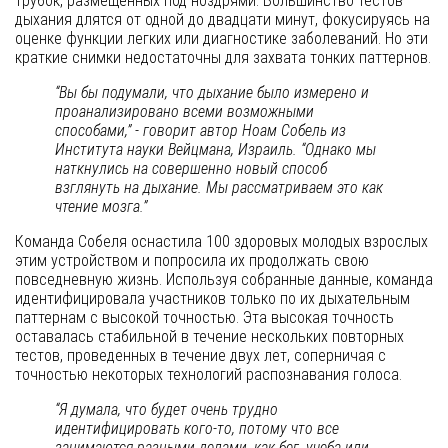
трубок, размещенных под ноздрями. Большинство тестов
дыхания длятся от одной до двадцати минут, фокусируясь на
оценке функции легких или диагностике заболеваний. Но эти
краткие снимки недостаточны для захвата тонких паттернов.
“Вы бы подумали, что дыхание было измерено и
проанализировано всеми возможными
способами,” - говорит автор Ноам Собель из
Института науки Вейцмана, Израиль. “Однако мы
наткнулись на совершенно новый способ
взглянуть на дыхание. Мы рассматриваем это как
чтение мозга.”
Команда Собеля оснастила 100 здоровых молодых взрослых
этим устройством и попросила их продолжать свою
повседневную жизнь. Используя собранные данные, команда
идентифицировала участников только по их дыхательным
паттернам с высокой точностью. Эта высокая точность
оставалась стабильной в течение нескольких повторных
тестов, проведенных в течение двух лет, соперничая с
точностью некоторых технологий распознавания голоса.
“Я думала, что будет очень трудно
идентифицировать кого-то, потому что все
занимаются разными делами, как бег, учеба или