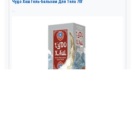
Чудо Хаш Гель-Бальзам Для Тела 70Г
...