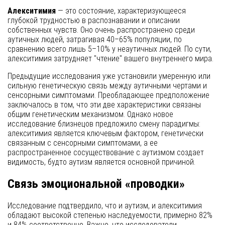
Алекситимия
— это состояние, характеризующееся
глубокой трудностью в распознавании и описании
собственных чувств. Оно очень распространено среди
аутичных людей, затрагивая 40–65% популяции, по
сравнению всего лишь 5–10% у неаутичных людей. По сути,
алекситимия затрудняет "чтение" вашего внутреннего мира.
Предыдущие исследования уже установили умеренную или
сильную генетическую связь между аутичными чертами и
сенсорными симптомами. Преобладающее предположение
заключалось в том, что эти две характеристики связаны
общим генетическим механизмом. Однако новое
исследование близнецов предложило смену парадигмы:
алекситимия является ключевым фактором, генетически
связанным с сенсорными симптомами, а ее
распространенное сосуществование с аутизмом создает
видимость, будто аутизм является основной причиной.
Связь эмоциональной «проводки»
Исследование подтвердило, что и аутизм, и алекситимия
обладают высокой степенью наследуемости, примерно 82%
и 84% соответственно. Важно, что исследователи