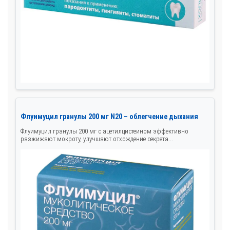
Флуимуцил гранулы 200 мг N20 – облегчение дыхания
Флуимуцил гранулы 200 мг с ацетилцистеином эффективно
разжижают мокроту, улучшают отхождение секрета...