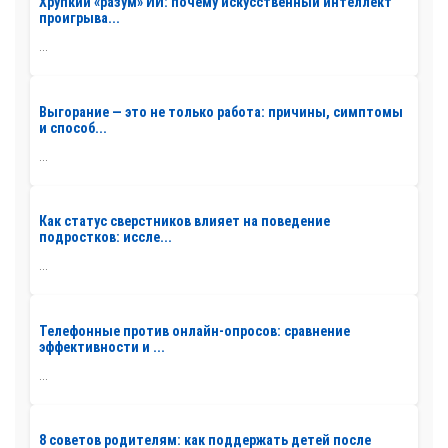
Хрупкий «разум» ИИ: почему искусственный интеллект
проигрыва...
...
Выгорание — это не только работа: причины, симптомы
и способ...
...
Как статус сверстников влияет на поведение
подростков: иссле...
...
Телефонные против онлайн-опросов: сравнение
эффективности и ...
...
8 советов родителям: как поддержать детей после